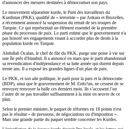
d'annoncer des mesures destinées à démocratiser son pays.
Le mouvement séparatiste kurde, le Parti des travailleurs du
Kurdistan (PKK), qualifié de « terroriste » par Ankara et Bruxelles,
a récemment annoncé la suspension du retrait de ses troupes de
Turquie. Ce qui représentait un élément essentiel de la première
phase du processus de paix. Le parti estime que le gouvernement n'a
pas honoré ses engagements visant à accorder plus de droits à la
population kurde en Turquie.
Abdullah Öcalan, le chef de file du PKK, purge une peine à vie sur
une île près d'Istanbul. Il a annoncé en mars que le parti abandonnait
sa revendication d'indépendance et sa lutte armée qui durent depuis
trente ans. Il a exposé les grandes lignes d'un plan de paix.
Le PKK, et son aile politique, le parti pour la paix et la démocratie
(BDP), ainsi que le gouvernement de M. Erdo?an, ne cessent de se
renvoyer renvoyer la balle ces derniers mois. Ils s’accusent l’un
l’autre de ne pas travailler suffisamment à la mise en œuvre de ce
plan.
Selon le premier ministre, le paquet de réformes en 18 points n'est
pas le résultat « de pressions, de négociations ou d'imposition ».
Mais une grande partie du paquet semble concerner les Kurdes.