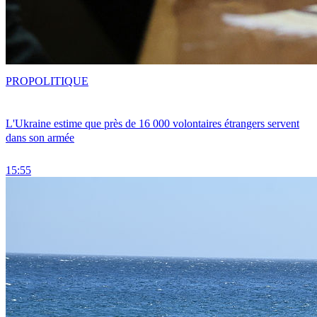
PRO
POLITIQUE
L'Ukraine estime que près de 16 000 volontaires étrangers servent
dans son armée
15:55