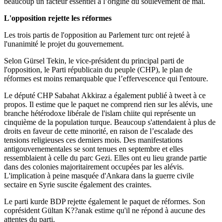
beaucoup un facteur essentiel à l’origine du soulèvement de mai.
L'opposition rejette les réformes
Les trois partis de l'opposition au Parlement turc ont rejeté à
l'unanimité le projet du gouvernement.
Selon Gürsel Tekin, le vice-président du principal parti de
l'opposition, le Parti républicain du peuple (CHP), le plan de
réformes est moins remarquable que l’effervescence qui l'entoure.
Le député CHP Sabahat Akkiraz a également publié à tweet à ce
propos. Il estime que le paquet ne comprend rien sur les alévis, une
branche hétérodoxe libérale de l'islam chiite qui représente un
cinquième de la population turque. Beaucoup s'attendaient à plus de
droits en faveur de cette minorité, en raison de l’escalade des
tensions religieuses ces derniers mois. Des manifestations
antigouvernementales se sont tenues en septembre et elles
ressemblaient à celle du parc Gezi. Elles ont eu lieu grande partie
dans des colonies majoritairement occupées par les alévis.
L'implication à peine masquée d'Ankara dans la guerre civile
sectaire en Syrie suscite également des craintes.
Le parti kurde BDP rejette également le paquet de réformes. Son
coprésident Gültan K??anak estime qu'il ne répond à aucune des
attentes du parti.