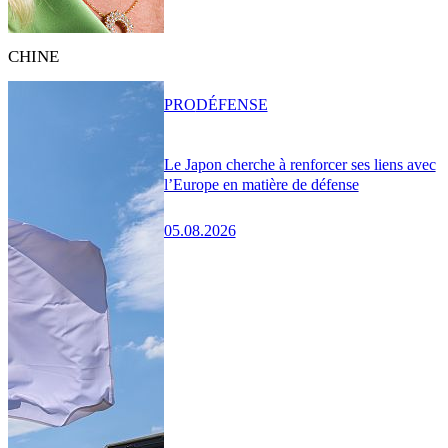
CHINE
PRO
DÉFENSE
Le Japon cherche à renforcer ses liens avec
l’Europe en matière de défense
05.08.2026