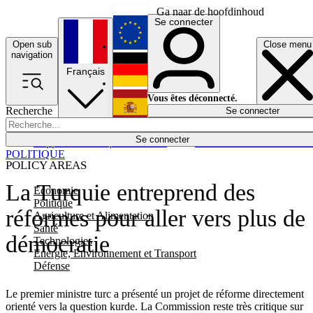
Ga naar de hoofdinhoud
Se connecter
Open sub
Close menu
English
navigation
Français
Deutsch
Vous êtes déconnecté.
Recherche
Se connecter
Español
Lumières éteintes
Se connecter
Rapporteur
Politique
Économie
Newsletters
Evénements
Em
POLITIQUE
POLICY AREAS
La Turquie entreprend des
Economie
Politique
réformes pour aller vers plus de
Agriculture et Alimentation
Santé
démocratie
Technologies
Energie, Environnement et Transport
Défense
Le premier ministre turc a présenté un projet de réforme directement
orienté vers la question kurde. La Commission reste très critique sur