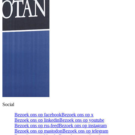
Social
Bezoek ons op facebook
Bezoek ons op x
Bezoek ons op linkedin
Bezoek ons op youtube
Bezoek ons op rss-feed
Bezoek ons op instagram
Bezoek ons op mastodon
Bezoek ons op telegram