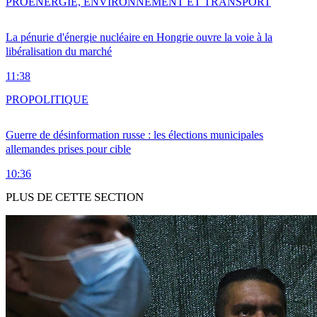
PRO
ENERGIE, ENVIRONNEMENT ET TRANSPORT
La pénurie d'énergie nucléaire en Hongrie ouvre la voie à la
libéralisation du marché
11:38
PRO
POLITIQUE
Guerre de désinformation russe : les élections municipales
allemandes prises pour cible
10:36
PLUS DE CETTE SECTION