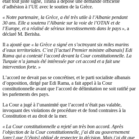
était tout juste signé, Tirana a déposé une demande officielle
d’adhésion à l’UE avec le soutien de la Grèce.
« Notre partenaire, la Grèce, a été très utile à l’Albanie pendant
30 ans. Elle a soutenu l’Albanie sur la voie de l’OTAN et de
l’Europe, et a réalisé de sérieux investissements dans le pays »
, a
déclaré M. Berisha.
Il a ajouté que
« la Grèce a signé en s’octroyant six miles marins
d’eaux territoriales. C’est [l’actuel Premier ministre albanais] Edi
Rama qui a contesté l’accord devant la Cour constitutionnelle. La
Turquie n’a jamais été intéressée par cet accord et a fait une
intervention forte. »
L’accord ne devait pas se concrétiser, et le parti socialiste albanais
d’opposition, dirigé par Edi Rama, a fait appel à la Cour
constitutionnelle avant que l’accord de délimitation ne soit ratifié par
les parlements des pays.
La Cour a jugé à l’unanimité que l’accord n’était pas valable,
invoquant des violations de procédure et de fond contraires à la
Constitution et au droit de la mer.
« La Cour constitutionnelle a rejeté un très bon accord. Après
l’objection de la Cour constitutionnelle, j’ai dit au gouvernement
[grec] que [j’étais] obligé de respecter la décision. Mais j’ai dit que