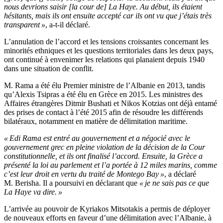
nous devrions saisir [la cour de] La Haye. Au début, ils étaient
hésitants, mais ils ont ensuite accepté car ils ont vu que j’étais très
transparent »
, a-t-il déclaré.
L’annulation de l’accord et les tensions croissantes concernant les
minorités ethniques et les questions territoriales dans les deux pays,
ont continué à envenimer les relations qui planaient depuis 1940
dans une situation de conflit.
M. Rama a été élu Premier ministre de l’Albanie en 2013, tandis
qu’Alexis Tsipras a été élu en Grèce en 2015. Les ministres des
Affaires étrangères Ditmir Bushati et Nikos Kotzias ont déjà entamé
des prises de contact à l’été 2015 afin de résoudre les différends
bilatéraux, notamment en matière de délimitation maritime.
« Edi Rama est entré au gouvernement et a négocié avec le
gouvernement grec en pleine violation de la décision de la Cour
constitutionnelle, et ils ont finalisé l’accord. Ensuite, la Grèce a
présenté la loi au parlement et l’a portée à 12 miles marins, comme
c’est leur droit en vertu du traité de Montego Bay »
, a déclaré
M. Berisha. Il a poursuivi en déclarant que
« je ne sais pas ce que
La Haye va dire. »
L’arrivée au pouvoir de Kyriakos Mitsotakis a permis de déployer
de nouveaux efforts en faveur d’une délimitation avec l’Albanie, à