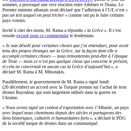
sommet, a provoqué une vive réaction entre Athènes et Tirana. Le
Premier ministre albanais avait déclaré que l’adhésion à l’UE n’est
«
pas un test auquel on peut tricher »
comme ont pu le faire certains
pays voisins.
Invité à citer des noms, M. Rama a répondu
« la Grèce »
. Il s’est
ensuite
excusé pour ce commentaire
le lendemain.
« Je suis désolé pour certaines choses que j’ai entendues, pour avoir
tenu des propos étranges sur la Grèce, sur la façon dont elle a
accompli certaines choses — nous remonterons peut-être à l’époque
de Troie — mais ce n’est pas quelque chose qui concerne le présent,
et cela ne concernait en aucun cas la Grèce d’aujourd’hui »
, a
déclaré M. Rama à M. Mitsotakis.
Parallèlement, le gouvernement de M. Rama a signé lundi
(20 décembre) un accord avec la Turquie portant sur l’achat de trois
drones Bayraktar, qui sont largement utilisés dans la guerre en
Ukraine.
« Nous avons signé un contrat d’exportation avec l’Albanie, un pays
avec lequel nous cheminons depuis des siècles et partageons des
liens historiques, culturels et humanitaires forts »
, a déclaré le PDG
de la société turque de drones dans un communiqué.