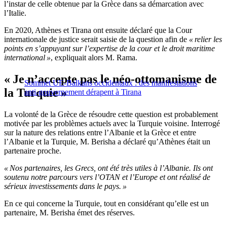
l’instar de celle obtenue par la Grèce dans sa démarcation avec
l’Italie.
En 2020, Athènes et Tirana ont ensuite déclaré que la Cour
internationale de justice serait saisie de la question afin de
« relier les
points en s’appuyant sur l’expertise de la cour et le droit maritime
international »
, expliquait alors M. Rama.
« Je n’accepte pas le néo-ottomanisme de
Sommet UE-Balkans occidentaux : des manifestations
la Turquie »
anti-gouvernement dérapent à Tirana
La volonté de la Grèce de résoudre cette question est probablement
motivée par les problèmes actuels avec la Turquie voisine. Interrogé
sur la nature des relations entre l’Albanie et la Grèce et entre
l’Albanie et la Turquie, M. Berisha a déclaré qu’Athènes était un
partenaire proche.
« Nos partenaires, les Grecs, ont été très utiles à l’Albanie. Ils ont
soutenu notre parcours vers l’OTAN et l’Europe et ont réalisé de
sérieux investissements dans le pays. »
En ce qui concerne la Turquie, tout en considérant qu’elle est un
partenaire, M. Berisha émet des réserves.