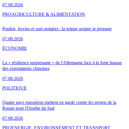
07.08.2026
PRO
AGRICULTURE & ALIMENTATION
Poulets, bovins et ours polaires : la grippe aviaire se propage
07.08.2026
ÉCONOMIE
La « résilience surprenante » de l'Allemagne face à la forte hausse
des exportations chinoises
07.08.2026
POLITIQUE
Quatre pays européens mettent en garde contre les projets de la
Russie pour l'Ossétie du Sud
07.08.2026
PRO
ENERGIE, ENVIRONNEMENT ET TRANSPORT