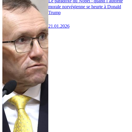
Le paradoxe du Nobel : quand l’autorité
morale norvégienne se heurte à Donald
Trump
21.01.2026