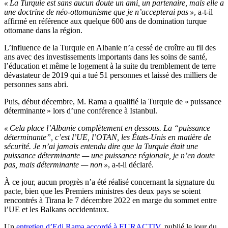
« La Turquie est sans aucun doute un ami, un partenaire, mais elle a
une doctrine de néo-ottomanisme que je n’accepterai pas »
, a-t-il
affirmé en référence aux quelque 600 ans de domination turque
ottomane dans la région.
L’influence de la Turquie en Albanie n’a cessé de croître au fil des
ans avec des investissements importants dans les soins de santé,
l’éducation et même le logement à la suite du tremblement de terre
dévastateur de 2019 qui a tué 51 personnes et laissé des milliers de
personnes sans abri.
Puis, début décembre, M. Rama a qualifié la Turquie de « puissance
déterminante » lors d’une conférence à Istanbul.
« Cela place l’Albanie complètement en dessous. La “puissance
déterminante”, c’est l’UE, l’OTAN, les États-Unis en matière de
sécurité. Je n’ai jamais entendu dire que la Turquie était une
puissance déterminante — une puissance régionale, je n’en doute
pas, mais déterminante — non »
, a-t-il déclaré.
À ce jour, aucun progrès n’a été réalisé concernant la signature du
pacte, bien que les Premiers ministres des deux pays se soient
rencontrés à Tirana le 7 décembre 2022 en marge du sommet entre
l’UE et les Balkans occidentaux.
Un
entretien d’Edi Rama accordé à EURACTIV
, publié le jour du