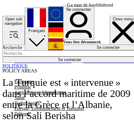
Ga naar de hoofdinhoud
Se connecter
Open sub
Close menu
English
navigation
Français
Deutsch
Vous êtes déconnecté.
Recherche
Se connecter
Español
Lumières éteintes
Se connecter
Rapporteur
Politique
Économie
Newsletters
Evénements
Em
POLITIQUE
POLICY AREAS
La Turquie est « intervenue »
Economie
Politique
dans l’accord maritime de 2009
Agriculture et Alimentation
Santé
entre la Grèce et l’Albanie,
Technologies
Energie, Environnement et Transport
selon Sali Berisha
Défense