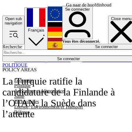
Ga naar de hoofdinhoud
Se connecter
Open sub
Close menu
English
navigation
Français
Deutsch
Vous êtes déconnecté.
Recherche
Se connecter
Español
Lumières éteintes
Se connecter
Rapporteur
Politique
Économie
Newsletters
Evénements
Em
POLITIQUE
POLICY AREAS
La Turquie ratifie la
Economie
Politique
candidature de la Finlande à
Agriculture et Alimentation
Santé
l’OTAN, la Suède dans
Technologies
Energie, Environnement et Transport
l’attente
Défense