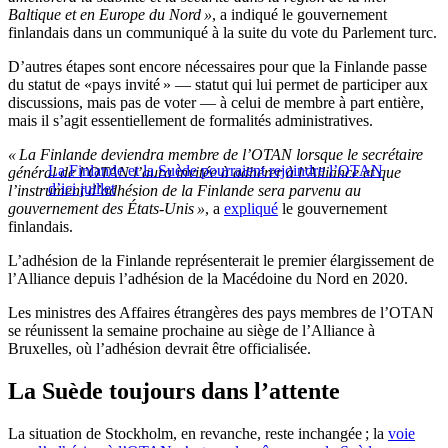
Baltique et en Europe du Nord »
, a indiqué le gouvernement
finlandais dans un communiqué à la suite du vote du Parlement turc.
D’autres étapes sont encore nécessaires pour que la Finlande passe
du statut de «pays invité » — statut qui lui permet de participer aux
discussions, mais pas de voter — à celui de membre à part entière,
mais il s’agit essentiellement de formalités administratives.
« La Finlande deviendra membre de l’OTAN lorsque le secrétaire
La Finlande et la Suède pourraient rejoindre l’OTAN
général de l’OTAN l’aura invitée à adhérer à l’Alliance et que
d’ici juillet
l’instrument d’adhésion de la Finlande sera parvenu au
gouvernement des États-Unis »
, a
expliqué
le gouvernement
finlandais.
L’adhésion de la Finlande représenterait le premier élargissement de
l’Alliance depuis l’adhésion de la Macédoine du Nord en 2020.
Les ministres des Affaires étrangères des pays membres de l’OTAN
se réunissent la semaine prochaine au siège de l’Alliance à
Bruxelles, où l’adhésion devrait être officialisée.
La Suède toujours dans l’attente
La situation de Stockholm, en revanche, reste inchangée ; la
voie