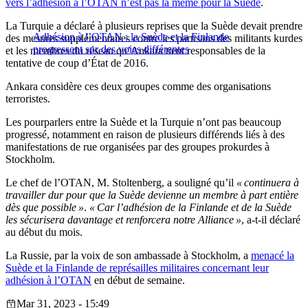
vers l’adhésion à l’OTAN n’est pas la même pour la Suède
.
La Turquie a déclaré à plusieurs reprises que la Suède devait prendre
Adhésion à l’OTAN : la Suède et la Finlande
des mesures supplémentaires contre les partisans des militants kurdes
progressent sur des voies différentes
et les membres du réseau qu’Ankara tient responsables de la
tentative de coup d’État de 2016.
Ankara considère ces deux groupes comme des organisations
terroristes.
Les pourparlers entre la Suède et la Turquie n’ont pas beaucoup
progressé, notamment en raison de plusieurs différends liés à des
manifestations de rue organisées par des groupes prokurdes à
Stockholm.
Le chef de l’OTAN, M. Stoltenberg, a souligné qu’il
« continuera à
travailler dur pour que la Suède devienne un membre à part entière
dès que possible »
.
« Car l’adhésion de la Finlande et de la Suède
les sécurisera davantage et renforcera notre Alliance »
, a-t-il déclaré
au début du mois.
La Russie, par la voix de son ambassade à Stockholm, a
menacé la
Suède et la Finlande de représailles militaires concernant leur
adhésion à l’OTAN
en début de semaine.
Mar 31, 2023 - 15:49