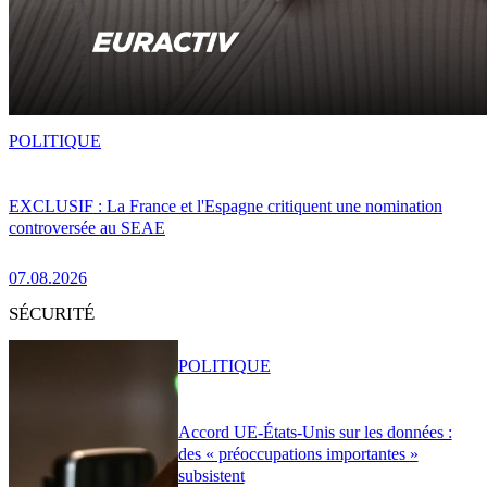
POLITIQUE
EXCLUSIF : La France et l'Espagne critiquent une nomination
controversée au SEAE
07.08.2026
SÉCURITÉ
POLITIQUE
Accord UE-États-Unis sur les données :
des « préoccupations importantes »
subsistent