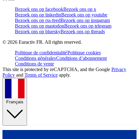
Bezoek ons op facebook
Bezoek ons op x
Bezoek ons op linkedin
Bezoek ons op youtube
Bezoek ons op rss-feed
Bezoek ons op instagram
Bezoek ons op mastodon
Bezoek ons op telegram
Bezoek ons op bluesky
Bezoek ons op threads
©
2026
Euractiv FR. All rights reserved.
Politique de confidentialité
Politique cookies
Conditions générales
Conditions d’abonnement
Conditions de vente
This site is protected by reCAPTCHA, and the Google
Privacy
Policy
and
Terms of Service
apply.
Français