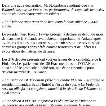
Dans une autre déclaration, M. Stoltenberg a indiqué que
« la
Finlande dispose de forces très performantes, de capacités avancées
et d’institutions démocratiques solides »
.
« La Finlande apportera donc beaucoup à notre alliance »
, a-t-il
ajouté.
Le président turc Recep Tayyip Erdoğan a déclaré au début du mois
de mars que la Finlande avait obtenu l’approbation d’Ankara après
avoir pris des mesures concrètes pour tenir ses promesses de sévir
contre les groupes considérés comme terroristes et de libérer les
exportations de matériel de défense.
Les 276 députés présents ont voté en faveur de la candidature de la
Finlande. Les parlements des 30 États membres de l’OTAN ont
ainsi ratifié le protocole d’adhésion, une étape essentielle pour
devenir membre de l’Alliance.
« La Finlande est désormais prête à rejoindre l’OTAN »
, a
affirmé
le
président finlandais Sauli Ninistö à l’issue du vote.
« La Finlande
sera un allié fort et compétent, attaché à la sécurité de l’Alliance »
,
a-t-il promis.
« L’adhésion à l’OTAN renforcera la sécurité de la Finlande et
améliorera la stabilité et la sécurité dans la région de la mer