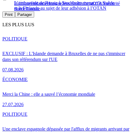
L’ambassade de Russie à Stockholm menace la Suède
Politique
Finlande
Hongrie
Jens Stoltenberg
OTAN
sécurité
et la Finlande au sujet de leur adhésion à l’OTAN
Suède
Turquie
Print
Partager
LES PLUS LUS
POLITIQUE
EXCLUSIF : L'Islande demande à Bruxelles de ne pas s'immiscer
dans son référendum sur l'UE
07.08.2026
ÉCONOMIE
Merci la Chine : elle a sauvé l’économie mondiale
27.07.2026
POLITIQUE
Une enclave espagnole dépassée par l'afflux de migrants arrivant par