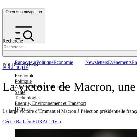
Open sub navigation
Recherche
Rapporteur
Politique
Économie
Newsletters
Evénements
Em
POLICY AREAS
POLITIQUE
Economie
Politique
La victoire de Macron, une 
Agriculture et Alimentation
Santé
Technologies
Energie, Environnement et Transport
Défense
La large victoire d’Emmanuel Macron à l’élection présidentielle françai
Cécile Barbière
EURACTIV.fr