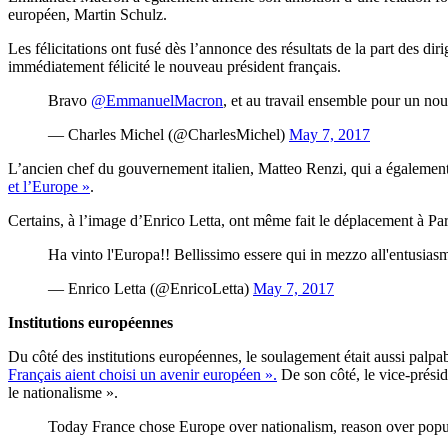
européen, Martin Schulz.
Les félicitations ont fusé dès l’annonce des résultats de la part des 
immédiatement félicité le nouveau président français.
Bravo
@EmmanuelMacron
, et au travail ensemble pour un no
— Charles Michel (@CharlesMichel)
May 7, 2017
L’ancien chef du gouvernement italien, Matteo Renzi, qui a égalemen
et l’Europe »
.
Certains, à l’image d’Enrico Letta, ont même fait le déplacement à Pa
Ha vinto l'Europa!! Bellissimo essere qui in mezzo all'entusiasm
— Enrico Letta (@EnricoLetta)
May 7, 2017
Institutions européennes
Du côté des institutions européennes, le soulagement était aussi pal
Français aient choisi un avenir européen ».
De son côté, le vice-présid
le nationalisme ».
Today France chose Europe over nationalism, reason over popu