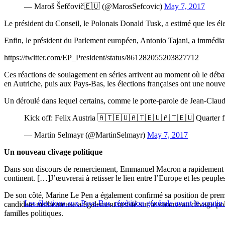
— Maroš Šefčovič🇪🇺 (@MarosSefcovic)
May 7, 2017
Le président du Conseil, le Polonais Donald Tusk, a estimé que les éle
Enfin, le président du Parlement européen, Antonio Tajani, a immédiat
https://twitter.com/EP_President/status/861282055203827712
Ces réactions de soulagement en séries arrivent au moment où le débat
en Autriche, puis aux Pays-Bas, les élections françaises ont une nouvel
Un déroulé dans lequel certains, comme le porte-parole de Jean-Claude 
Kick off: Felix Austria 🇦🇹🇪🇺🇦🇹🇪🇺🇦🇹🇪🇺 Quarter 
— Martin Selmayr (@MartinSelmayr)
May 7, 2017
Un nouveau clivage politique
Dans son discours de remerciement, Emmanuel Macron a rapidement con
continent. […]J’œuvrerai à retisser le lien entre l’Europe et les peuples
De son côté, Marine Le Pen a également confirmé sa position de premiè
Les élections aux Pays-Bas, répétition générale avant le scrutin 
candidate malheureuse a également insisté sur le «nouveau clivage poli
familles politiques.