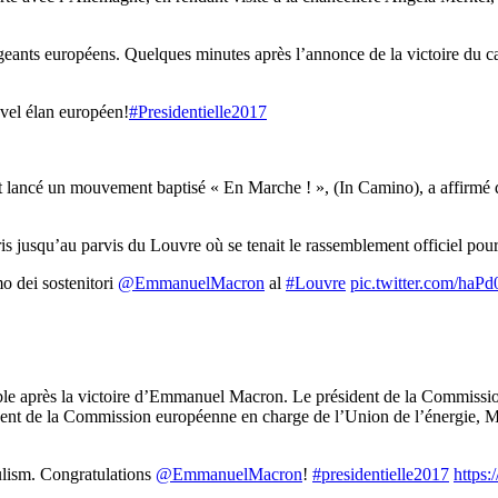
dirigeants européens. Quelques minutes après l’annonce de la victoire du
uvel élan européen!
#Presidentielle2017
t lancé un mouvement baptisé « En Marche ! », (In Camino), a affirmé 
ris jusqu’au parvis du Louvre où se tenait le rassemblement officiel po
o dei sostenitori
@EmmanuelMacron
al
#Louvre
pic.twitter.com/haP
pable après la victoire d’Emmanuel Macron. Le président de la Commissi
ent de la Commission européenne en charge de l’Union de l’énergie, Maro
lism. Congratulations
@EmmanuelMacron
!
#presidentielle2017
https