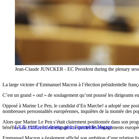
Jean-Claude JUNCKER - EC President during the plenary sess
La large victoire d’Emmanuel Macron à l’élection présidentielle françai
C’est un grand « ouf » de soulagement qu’ont poussé les dirigeants e
Opposé à Marine Le Pen, le candidat d’En Marche! a adopté une posit
nombreuses personnalités européennes, inquiètes de la montée des pop
Alors que Marine Le Pen s’était clairement positionnée dans son prog
L’UE «croise les doigts» pour l’europhile Macron
bénéfices de l’UE, et s’est engagé à respecter les engagements europée
Emmanuel Macron a également affiché son ambition d’une relation fort