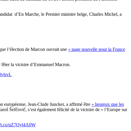
 candidat d’En Marche, le Premier ministre belge, Charles Michel, a
que l’élection de Marcon ouvrait une
« page nouvelle pour la France
ur fêter la victoire d’Emmanuel Macron.
d0vlsvL
on européenne, Jean-Clude Juncker, a affirmé être
« heureux que les
š Šefčovič, s’est également félicité de la victoire de « l’Europe sur
://t.co/uZ7Oyl4A0W