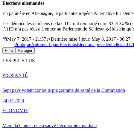
Elections allemandes
En parallèle en Allemagne, le parti antieuropéen Alternative fur Deut
Les démocrates-chrétiens de la CDU ont remporté entre 33 et 34 % des
l’AfD n’a pas réussi à entrer au Parlement du Schleswig-Holstein qu’e
May 7, 2017 - 21:37
Dernière mise à jour: May 8, 2017 - 06:27
Politique
Antonio Tajani
Élections
Élections présidentielles 2017
Print
Partager
LES PLUS LUS
PRO
SANTÉ
Sept pays votent contre le programme de santé de la Commission
24.07.2026
ÉCONOMIE
Merci la Chine : elle a sauvé l’économie mondiale