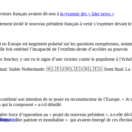
cteurs français avaient dit non à
la tyrannie des « fake news »
ement invité le nouveau président français à venir s’exprimer devant l
 en Europe est largement polarisé sur les questions européennes, notam
le fois entériné l’incapacité de l’extrême-droite d’accéder au pouvoir.
Juncker, y ont vu le signe d’une victoire contre le populisme à l’échel
final: Stable Netherlands: 🇳🇱🇪🇺🇳🇱🇪🇺🇳🇱🇪🇺 Semi final: 
firmé son intention de se poser en reconstructeur de l’Europe. « Je d
 qui la composent » a-t-il détaillé.
re force d’opposition au « projet du nouveau président », a-t-elle décl
français ?
tique entre patriote et mondialiste » qui avaient émergé de ces électio