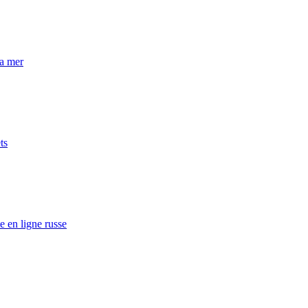
la mer
ts
e en ligne russe