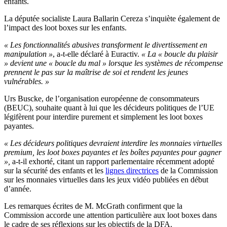
enfants.
La députée socialiste Laura Ballarin Cereza s’inquiète également de
l’impact des loot boxes sur les enfants.
« Les fonctionnalités abusives transforment le divertissement en
manipulation »
, a-t-elle déclaré à Euractiv.
« La « boucle du plaisir
» devient une « boucle du mal » lorsque les systèmes de récompense
prennent le pas sur la maîtrise de soi et rendent les jeunes
vulnérables. »
Urs Buscke, de l’organisation européenne de consommateurs
(BEUC), souhaite quant à lui que les décideurs politiques de l’UE
légifèrent pour interdire purement et simplement les loot boxes
payantes.
« Les décideurs politiques devraient interdire les monnaies virtuelles
premium, les loot boxes payantes et les boîtes payantes pour gagner
»,
a-t-il exhorté, citant un rapport parlementaire récemment adopté
sur la sécurité des enfants et les
lignes directrices
de la Commission
sur les monnaies virtuelles dans les jeux vidéo publiées en début
d’année.
Les remarques écrites de M. McGrath confirment que la
Commission accorde une attention particulière aux loot boxes dans
le cadre de ses réflexions sur les objectifs de la DFA.