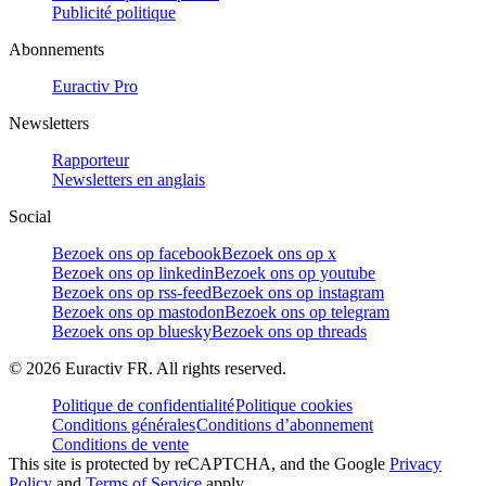
Publicité politique
Abonnements
Euractiv Pro
Newsletters
Rapporteur
Newsletters en anglais
Social
Bezoek ons op facebook
Bezoek ons op x
Bezoek ons op linkedin
Bezoek ons op youtube
Bezoek ons op rss-feed
Bezoek ons op instagram
Bezoek ons op mastodon
Bezoek ons op telegram
Bezoek ons op bluesky
Bezoek ons op threads
©
2026
Euractiv FR. All rights reserved.
Politique de confidentialité
Politique cookies
Conditions générales
Conditions d’abonnement
Conditions de vente
This site is protected by reCAPTCHA, and the Google
Privacy
Policy
and
Terms of Service
apply.