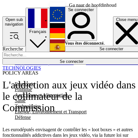
Ga naar de hoofdinhoud
Se connecter
Open sub
Close menu
English
navigation
Français
Deutsch
Vous êtes déconnecté.
Recherche
Se connecter
Español
Lumières éteintes
Se connecter
Rapporteur
Politique
Économie
Newsletters
Evénements
Em
TECHNOLOGIES
POLICY AREAS
L'addiction aux jeux vidéo dans
Economie
Politique
le collimateur de la
Agriculture et Alimentation
Santé
Commission
Technologies
Energie, Environnement et Transport
Défense
Les eurodéputés envisagent de contrôler les « loot boxes » et autres
fonctionnalités addictives dans les jeux vidéo, via la future loi sur