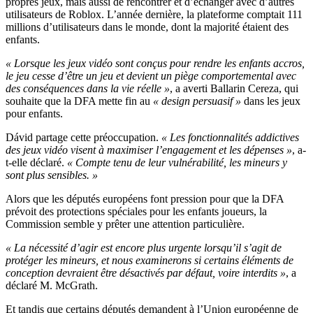
propres jeux, mais aussi de rencontrer et d’échanger avec d’autres
utilisateurs de Roblox. L’année dernière, la plateforme comptait 111
millions d’utilisateurs dans le monde, dont la majorité étaient des
enfants.
« Lorsque les jeux vidéo sont conçus pour rendre les enfants accros,
le jeu cesse d’être un jeu et devient un piège comportemental avec
des conséquences dans la vie réelle »
, a averti Ballarin Cereza, qui
souhaite que la DFA mette fin au
« design persuasif »
dans les jeux
pour enfants.
Dávid partage cette préoccupation.
« Les fonctionnalités addictives
des jeux vidéo visent à maximiser l’engagement et les dépenses »
, a-
t-elle déclaré.
« Compte tenu de leur vulnérabilité, les mineurs y
sont plus sensibles. »
Alors que les députés européens font pression pour que la DFA
prévoit des protections spéciales pour les enfants joueurs, la
Commission semble y prêter une attention particulière.
« La nécessité d’agir est encore plus urgente lorsqu’il s’agit de
protéger les mineurs, et nous examinerons si certains éléments de
conception devraient être désactivés par défaut, voire interdits »
, a
déclaré M. McGrath.
Et tandis que certains députés demandent à l’Union européenne de