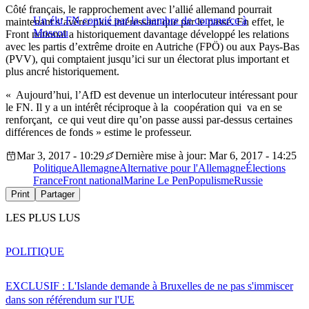
Côté français, le rapprochement avec l’allié allemand pourrait
Un élu FN convié par la chambre de commerce à
maintenant s’avérer plus intéressant que par le passé. En effet, le
Moscou
Front national a historiquement davantage développé les relations
avec les partis d’extrême droite en Autriche (FPÖ) ou aux Pays-Bas
(PVV), qui comptaient jusqu’ici sur un électorat plus important et
plus ancré historiquement.
« Aujourd’hui, l’AfD est devenue un interlocuteur intéressant pour
le FN. Il y a un intérêt réciproque à la coopération qui va en se
renforçant, ce qui veut dire qu’on passe aussi par-dessus certaines
différences de fonds » estime le professeur.
Mar 3, 2017 - 10:29
Dernière mise à jour: Mar 6, 2017 - 14:25
Politique
Allemagne
Alternative pour l'Allemagne
Élections
France
Front national
Marine Le Pen
Populisme
Russie
Print
Partager
LES PLUS LUS
POLITIQUE
EXCLUSIF : L'Islande demande à Bruxelles de ne pas s'immiscer
dans son référendum sur l'UE