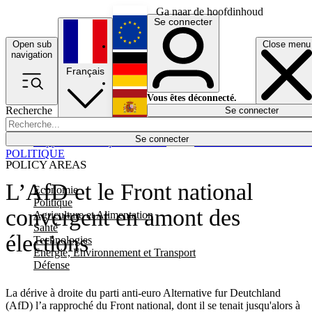
Ga naar de hoofdinhoud
Se connecter
Open sub
Close menu
English
navigation
Français
Deutsch
Vous êtes déconnecté.
Recherche
Se connecter
Español
Lumières éteintes
Se connecter
Rapporteur
Politique
Économie
Newsletters
Evénements
Em
POLITIQUE
POLICY AREAS
L’AfD et le Front national
Economie
Politique
convergent en amont des
Agriculture et Alimentation
Santé
élections
Technologies
Energie, Environnement et Transport
Défense
La dérive à droite du parti anti-euro Alternative fur Deutchland
(AfD) l’a rapproché du Front national, dont il se tenait jusqu'alors à