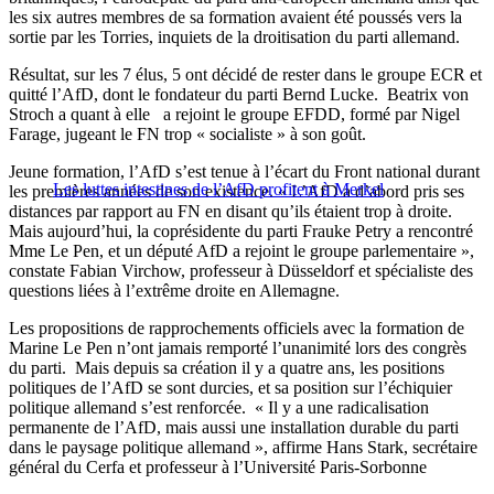
les six autres membres de sa formation avaient été poussés vers la
sortie par les Torries, inquiets de la droitisation du parti allemand.
Résultat, sur les 7 élus, 5 ont décidé de rester dans le groupe ECR et
quitté l’AfD, dont le fondateur du parti Bernd Lucke. Beatrix von
Stroch a quant à elle a rejoint le groupe EFDD, formé par Nigel
Farage, jugeant le FN trop « socialiste » à son goût.
Jeune formation, l’AfD s’est tenue à l’écart du Front national durant
Les luttes intestines de l’AfD profitent à Merkel
les premières années de son existence. « L’AfD a d’abord pris ses
distances par rapport au FN en disant qu’ils étaient trop à droite.
Mais aujourd’hui, la coprésidente du parti Frauke Petry a rencontré
Mme Le Pen, et un député AfD a rejoint le groupe parlementaire »,
constate Fabian Virchow, professeur à Düsseldorf et spécialiste des
questions liées à l’extrême droite en Allemagne.
Les propositions de rapprochements officiels avec la formation de
Marine Le Pen n’ont jamais remporté l’unanimité lors des congrès
du parti. Mais depuis sa création il y a quatre ans, les positions
politiques de l’AfD se sont durcies, et sa position sur l’échiquier
politique allemand s’est renforcée. « Il y a une radicalisation
permanente de l’AfD, mais aussi une installation durable du parti
dans le paysage politique allemand », affirme Hans Stark, secrétaire
général du Cerfa et professeur à l’Université Paris-Sorbonne