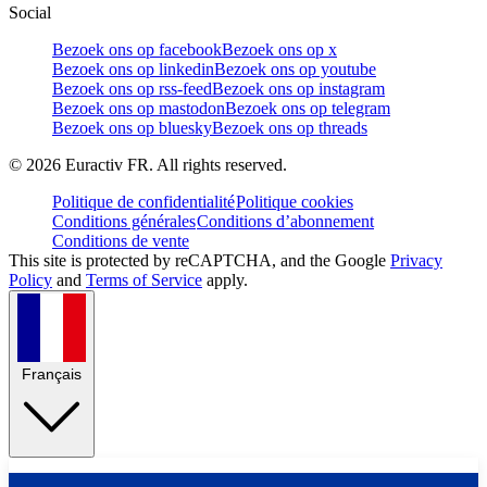
Social
Bezoek ons op facebook
Bezoek ons op x
Bezoek ons op linkedin
Bezoek ons op youtube
Bezoek ons op rss-feed
Bezoek ons op instagram
Bezoek ons op mastodon
Bezoek ons op telegram
Bezoek ons op bluesky
Bezoek ons op threads
©
2026
Euractiv FR. All rights reserved.
Politique de confidentialité
Politique cookies
Conditions générales
Conditions d’abonnement
Conditions de vente
This site is protected by reCAPTCHA, and the Google
Privacy
Policy
and
Terms of Service
apply.
Français