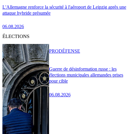
L'Allemagne renforce la sécurité à l'aéroport de Leipzig après une
attaque hybride présumée
06.08.2026
ÉLECTIONS
PRO
DÉFENSE
Guerre de désinformation russe : les
élections municipales allemandes prises
pour cible
06.08.2026