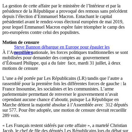
La gestion de cette affaire par le ministère de l’Intérieur et par la
présidence de la République a provoqué des remous sans précédent
depuis l’élection d’Emmanuel Macron. Entachant le capital
présidentiel avant le rendez-vous électoral européen de mai 2019,
pour lequel Emmanuel Macron espère faire triompher le camp des
pro-européens contre celui des populistes.
Motion de censure
Steve Bannon débarque en Europe pour épauler les
À l’Assemblée nationale, les forces politiques traditionnelles se sont
populistes
mobilisées pour demander des comptes au gouvernement
d’Édouard Philippe, qui a du faire face, mardi 31 juillet, à deux
motions de censure
L’une a été portée par Les Républicains (LR) tandis que l’autre a
rassemblé pour la première fois les différentes forces de gauche : la
France Insoumise, les socialistes et les communistes. L’arme
parlementaire permettant de renverser le gouvernement n’avait
cependant aucune chance d’aboutir, puisque La République en
Marche détient la majorité absolue à l’Assemblée avec 312 députés
sur 577. Pour être adoptée, une motion de censure devrait recueillir
289 voix.
« Les Français restent sidérés par cette affaire », a martelé Christian
Jacob, le chef de file des députés Les Républicains lors du débat sur