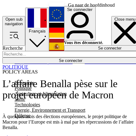
Ga naar de hoofdinhoud
Se connecter
Open sub
Close menu
English
navigation
Français
Deutsch
Vous êtes déconnecté.
Recherche
Se connecter
Español
Lumières éteintes
Se connecter
Rapporteur
Politique
Économie
Newsletters
Evénements
Em
POLITIQUE
POLICY AREAS
L’affaire Benalla pèse sur le
Economie
Politique
projet européen de Macron
Agriculture et Alimentation
Santé
Technologies
Energie, Environnement et Transport
Défense
À quelques mois des élections européennes, le projet politique de
Macron pour l’Europe est mis à mal par les répercussions de l’affaire
Benalla.