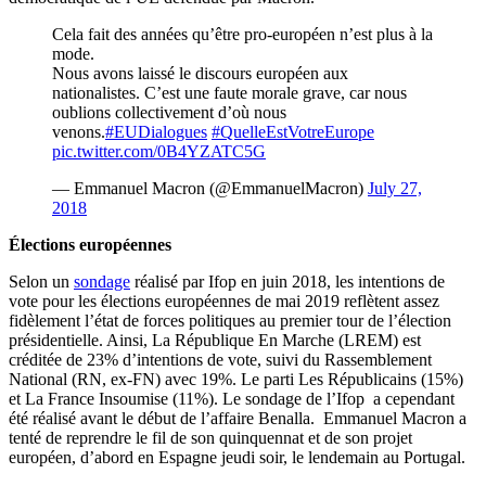
Cela fait des années qu’être pro-européen n’est plus à la
mode.
Nous avons laissé le discours européen aux
nationalistes. C’est une faute morale grave, car nous
oublions collectivement d’où nous
venons.
#EUDialogues
#QuelleEstVotreEurope
pic.twitter.com/0B4YZATC5G
— Emmanuel Macron (@EmmanuelMacron)
July 27,
2018
Élections européennes
Selon un
sondage
réalisé par Ifop en juin 2018, les intentions de
vote pour les élections européennes de mai 2019 reflètent assez
fidèlement l’état de forces politiques au premier tour de l’élection
présidentielle. Ainsi, La République En Marche (LREM) est
créditée de 23% d’intentions de vote, suivi du Rassemblement
National (RN, ex-FN) avec 19%. Le parti Les Républicains (15%)
et La France Insoumise (11%). Le sondage de l’Ifop a cependant
été réalisé avant le début de l’affaire Benalla. Emmanuel Macron a
tenté de reprendre le fil de son quinquennat et de son projet
européen, d’abord en Espagne jeudi soir, le lendemain au Portugal.