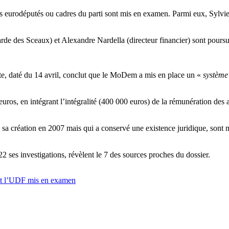
 eurodéputés ou cadres du parti sont mis en examen. Parmi eux, Sylvi
e des Sceaux) et Alexandre Nardella (directeur financier) sont poursui
ête, daté du 14 avril, conclut que le MoDem a mis en place un «
système
ros, en intégrant l’intégralité (400 000 euros) de la rémunération des a
a création en 2007 mais qui a conservé une existence juridique, sont 
2 ses investigations, révèlent le 7 des sources proches du dossier.
 et l’UDF mis en examen