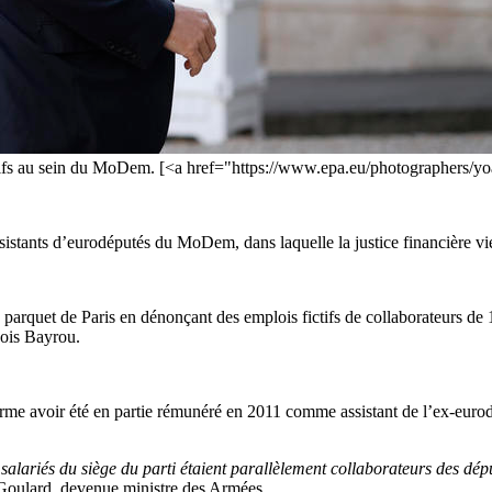
 fictifs au sein du MoDem. [<a href="https://www.epa.eu/photographer
assistants d’eurodéputés du MoDem, dans laquelle la justice financière vi
e parquet de Paris en dénonçant des emplois fictifs de collaborateurs d
çois Bayrou.
me avoir été en partie rémunéré en 2011 comme assistant de l’ex-eurodép
 salariés du siège du parti étaient parallèlement collaborateurs des 
 Goulard, devenue ministre des Armées.