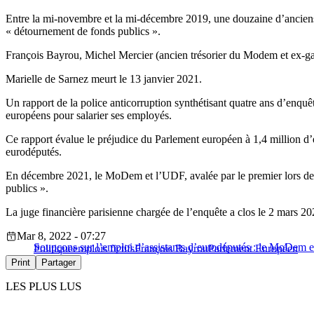
Entre la mi-novembre et la mi-décembre 2019, une douzaine d’anciens
« détournement de fonds publics ».
François Bayrou, Michel Mercier (ancien trésorier du Modem et ex-gard
Marielle de Sarnez meurt le 13 janvier 2021.
Un rapport de la police anticorruption synthétisant quatre ans d’enqu
européens pour salarier ses employés.
Ce rapport évalue le préjudice du Parlement européen à 1,4 million d’eu
eurodéputés.
En décembre 2021, le MoDem et l’UDF, avalée par le premier lors de s
publics ».
La juge financière parisienne chargée de l’enquête a clos le 2 mars 202
Mar 8, 2022 - 07:27
Soupçons sur l’emploi d’assistants d’eurodéputés : le MoDem
Politique
emplois fictifs
François Bayrou
Parlement Européen
Print
Partager
LES PLUS LUS