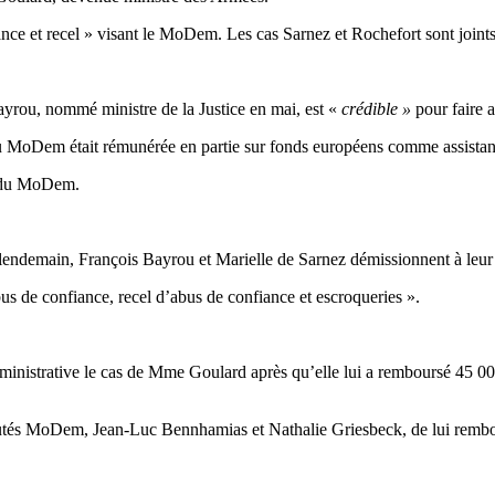
nce et recel » visant le MoDem. Les cas Sarnez et Rochefort sont joints
ayrou, nommé ministre de la Justice en mai, est «
crédible »
pour faire a
 au MoDem était rémunérée en partie sur fonds européens comme assistan
n du MoDem.
endemain, François Bayrou et Marielle de Sarnez démissionnent à leur 
bus de confiance, recel d’abus de confiance et escroqueries ».
inistrative le cas de Mme Goulard après qu’elle lui a remboursé 45 000 
s MoDem, Jean-Luc Bennhamias et Nathalie Griesbeck, de lui rembours