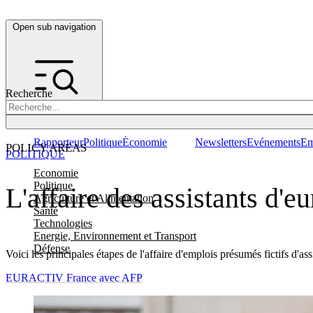
Open sub navigation
Recherche
Rapporteur
Politique
Économie
Newsletters
Evénements
Em
POLICY AREAS
POLITIQUE
Economie
Politique
L'affaire des assistants d
Agriculture et Alimentation
Santé
Technologies
Energie, Environnement et Transport
Défense
Voici les principales étapes de l'affaire d'emplois présumés fictifs d'a
EURACTIV France avec AFP