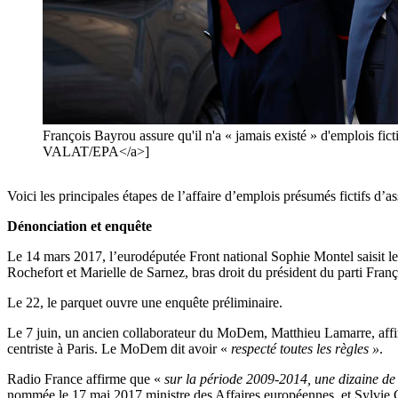
François Bayrou assure qu'il n'a « jamais existé » d'emplois
VALAT/EPA</a>]
Voici les principales étapes de l’affaire d’emplois présumés fictifs d’
Dénonciation et enquête
Le 14 mars 2017, l’eurodéputée Front national Sophie Montel saisit l
Rochefort et Marielle de Sarnez, bras droit du président du parti Fran
Le 22, le parquet ouvre une enquête préliminaire.
Le 7 juin, un ancien collaborateur du MoDem, Matthieu Lamarre, affir
centriste à Paris. Le MoDem dit avoir «
respecté toutes les règles »
.
Radio France affirme que «
sur la période 2009-2014, une dizaine de
nommée le 17 mai 2017 ministre des Affaires européennes, et Sylvie