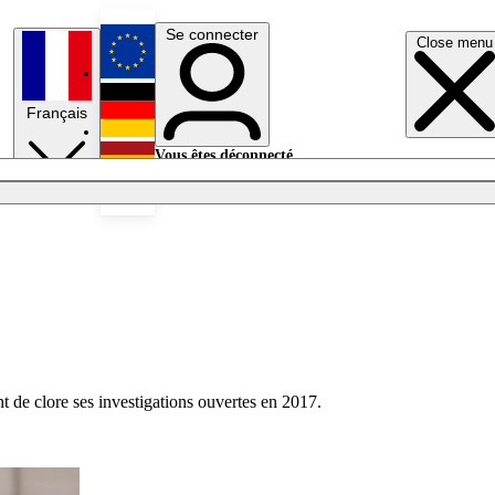
Se connecter
Close menu
English
Français
Deutsch
Vous êtes déconnecté.
Se connecter
Español
Lumières éteintes
nt de clore ses investigations ouvertes en 2017.