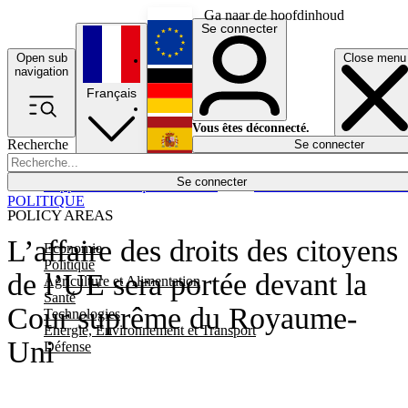
Ga naar de hoofdinhoud
Se connecter
Open sub
Close menu
English
navigation
Français
Deutsch
Vous êtes déconnecté.
Recherche
Se connecter
Español
Lumières éteintes
Se connecter
Rapporteur
Politique
Économie
Newsletters
Evénements
Em
POLITIQUE
POLICY AREAS
L’affaire des droits des citoyens
Economie
Politique
de l’UE sera portée devant la
Agriculture et Alimentation
Santé
Cour suprême du Royaume-
Technologies
Energie, Environnement et Transport
Uni
Défense