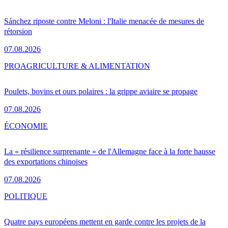
Sánchez riposte contre Meloni : l'Italie menacée de mesures de
rétorsion
07.08.2026
PRO
AGRICULTURE & ALIMENTATION
Poulets, bovins et ours polaires : la grippe aviaire se propage
07.08.2026
ÉCONOMIE
La « résilience surprenante » de l'Allemagne face à la forte hausse
des exportations chinoises
07.08.2026
POLITIQUE
Quatre pays européens mettent en garde contre les projets de la