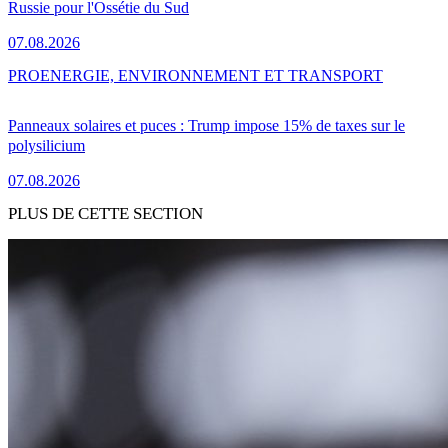
Russie pour l'Ossétie du Sud
07.08.2026
PRO
ENERGIE, ENVIRONNEMENT ET TRANSPORT
Panneaux solaires et puces : Trump impose 15% de taxes sur le
polysilicium
07.08.2026
PLUS DE CETTE SECTION