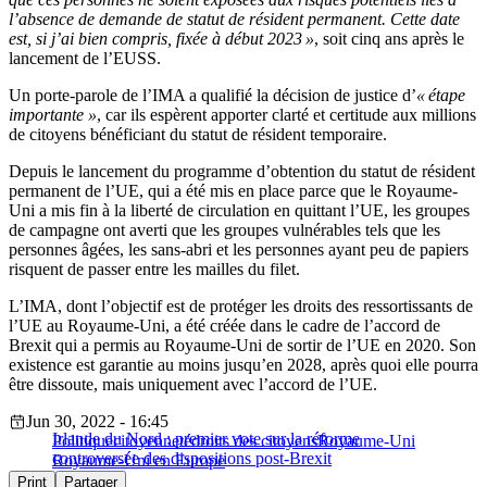
l’absence de demande de statut de résident permanent. Cette date
est, si j’ai bien compris, fixée à début 2023 »
, soit cinq ans après le
lancement de l’EUSS.
Un porte-parole de l’IMA a qualifié la décision de justice d’
« étape
importante »
, car ils espèrent apporter clarté et certitude aux millions
de citoyens bénéficiant du statut de résident temporaire.
Depuis le lancement du programme d’obtention du statut de résident
permanent de l’UE, qui a été mis en place parce que le Royaume-
Uni a mis fin à la liberté de circulation en quittant l’UE, les groupes
de campagne ont averti que les groupes vulnérables tels que les
personnes âgées, les sans-abri et les personnes ayant peu de papiers
risquent de passer entre les mailles du filet.
L’IMA, dont l’objectif est de protéger les droits des ressortissants de
l’UE au Royaume-Uni, a été créée dans le cadre de l’accord de
Brexit qui a permis au Royaume-Uni de sortir de l’UE en 2020. Son
existence est garantie au moins jusqu’en 2028, après quoi elle pourra
être dissoute, mais uniquement avec l’accord de l’UE.
Jun 30, 2022 - 16:45
Irlande du Nord : premier vote sur la réforme
Politique
citoyenneté
droits des citoyens
Royaume-Uni
controversée des dispositions post-Brexit
Royaume-Uni en Europe
Print
Partager