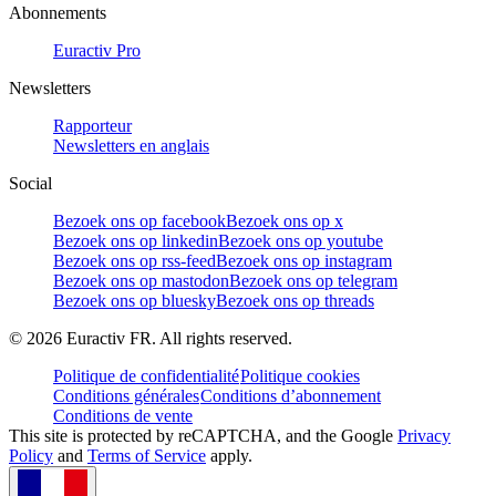
Abonnements
Euractiv Pro
Newsletters
Rapporteur
Newsletters en anglais
Social
Bezoek ons op facebook
Bezoek ons op x
Bezoek ons op linkedin
Bezoek ons op youtube
Bezoek ons op rss-feed
Bezoek ons op instagram
Bezoek ons op mastodon
Bezoek ons op telegram
Bezoek ons op bluesky
Bezoek ons op threads
©
2026
Euractiv FR. All rights reserved.
Politique de confidentialité
Politique cookies
Conditions générales
Conditions d’abonnement
Conditions de vente
This site is protected by reCAPTCHA, and the Google
Privacy
Policy
and
Terms of Service
apply.