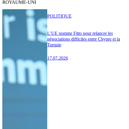
ROYAUME-UNI
POLITIQUE
L’UE nomme Fitto pour relancer les
négociations difficiles entre Chypre et la
Turquie
17.07.2026