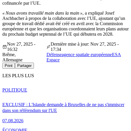
cofinancée par l’UE.
« Nous avons travaillé main dans la main »
, a expliqué Josef
Aschbacher à propos de la collaboration avec l’UE, ajoutant qu’un
groupe de travail dédié avait été créé en avril avec la Commission
européenne et que les organisations coordonnaient leurs plans autour
du prochain budget septennal de l’UE qui débutera en 2028.
Nov 27, 2025 -
Dernière mise à jour: Nov 27, 2025 -
16:32
17:34
Brême,
Défense
agence spatiale européenne
ESA
Allemagne
Espace
Print
Partager
LES PLUS LUS
POLITIQUE
EXCLUSIF : L'Islande demande à Bruxelles de ne pas s'immiscer
dans son référendum sur l'UE
07.08.2026
ÉCONOMIE