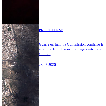
PRO
DÉFENSE
Guerre en Iran : la Commission confirme le
report de la diffusion des images satellites
de l’UE
28.07.2026