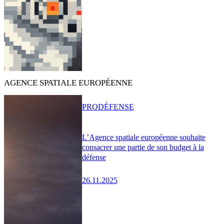
AGENCE SPATIALE EUROPÉENNE
PRO
DÉFENSE
L’Agence spatiale européenne souhaite
consacrer une partie de son budget à la
défense
26.11.2025