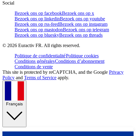
Social
Bezoek ons op facebook
Bezoek ons op x
Bezoek ons op linkedin
Bezoek ons op youtube
Bezoek ons op rss-feed
Bezoek ons op instagram
Bezoek ons op mastodon
Bezoek ons op telegram
Bezoek ons op bluesky
Bezoek ons op threads
©
2026
Euractiv FR. All rights reserved.
Politique de confidentialité
Politique cookies
Conditions générales
Conditions d’abonnement
Conditions de vente
This site is protected by reCAPTCHA, and the Google
Privacy
Policy
and
Terms of Service
apply.
Français