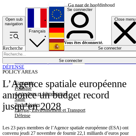
Ga naar de hoofdinhoud
Se connecter
Open sub
Close menu
English
navigation
Français
Deutsch
Vous êtes déconnecté.
Recherche
Se connecter
Español
Lumières éteintes
Se connecter
Rapporteur
Politique
Économie
Newsletters
Evénements
Em
DÉFENSE
POLICY AREAS
L’Agence spatiale européenne
Economie
Politique
annonce un budget record
Agriculture et Alimentation
Santé
jusqu’en 2028
Technologies
Energie, Environnement et Transport
Défense
Les 23 pays membres de l’Agence spatiale européenne (ESA) ont
convenu jeudi 27 novembre de fournir 22,1 milliards d’euros pour