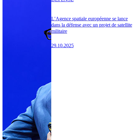
L’Agence spatiale européenne se lance
dans la défense avec un projet de satellite
militaire
29.10.2025