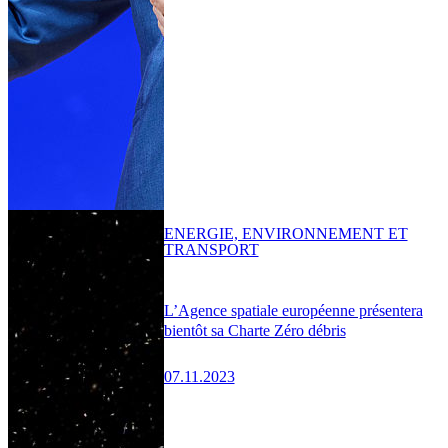
ENERGIE, ENVIRONNEMENT ET
TRANSPORT
L’Agence spatiale européenne présentera
bientôt sa Charte Zéro débris
07.11.2023