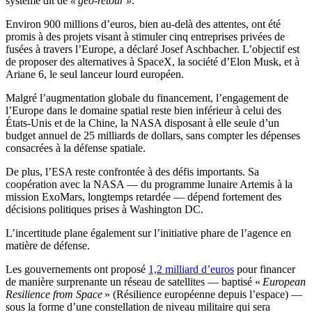
système dit de
« géo-retour »
.
Environ 900 millions d’euros, bien au-delà des attentes, ont été
promis à des projets visant à stimuler cinq entreprises privées de
fusées à travers l’Europe, a déclaré Josef Aschbacher. L’objectif est
de proposer des alternatives à SpaceX, la société d’Elon Musk, et à
Ariane 6, le seul lanceur lourd européen.
Malgré l’augmentation globale du financement, l’engagement de
l’Europe dans le domaine spatial reste bien inférieur à celui des
États-Unis et de la Chine, la NASA disposant à elle seule d’un
budget annuel de 25 milliards de dollars, sans compter les dépenses
consacrées à la défense spatiale.
De plus, l’ESA reste confrontée à des défis importants. Sa
coopération avec la NASA — du programme lunaire Artemis à la
mission ExoMars, longtemps retardée — dépend fortement des
décisions politiques prises à Washington DC.
L’incertitude plane également sur l’initiative phare de l’agence en
matière de défense.
Les gouvernements ont proposé
1,2 milliard d’euros
pour financer
de manière surprenante un réseau de satellites — baptisé «
European
Resilience from Space
» (Résilience européenne depuis l’espace) —
sous la forme d’une constellation de niveau militaire qui sera