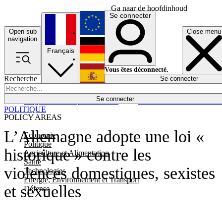
Ga naar de hoofdinhoud
Se connecter
Open sub
Close menu
English
navigation
Français
Deutsch
Vous êtes déconnecté.
Recherche
Se connecter
Español
Lumières éteintes
Se connecter
Rapporteur
Politique
Économie
Newsletters
Evénements
Em
POLITIQUE
POLICY AREAS
L’Allemagne adopte une loi «
Economie
Politique
historique » contre les
Agriculture et Alimentation
Santé
violences domestiques, sexistes
Technologies
Energie, Environnement et Transport
et sexuelles
Défense