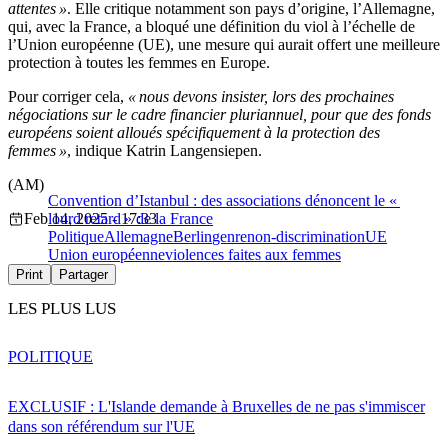
attentes »
. Elle critique notamment son pays d’origine, l’Allemagne,
qui, avec la France, a bloqué une définition du viol à l’échelle de
l’Union européenne (UE), une mesure qui aurait offert une meilleure
protection à toutes les femmes en Europe.
Pour corriger cela,
« nous devons insister, lors des prochaines
négociations sur le cadre financier pluriannuel, pour que des fonds
européens soient alloués spécifiquement à la protection des
femmes »
, indique Katrin Langensiepen.
(AM)
Convention d’Istanbul : des associations dénoncent le «
Feb 14, 2025 - 17:33
lourd retard » de la France
Politique
Allemagne
Berlin
genre
non-discrimination
UE
Union européenne
violences faites aux femmes
Print
Partager
LES PLUS LUS
POLITIQUE
EXCLUSIF : L'Islande demande à Bruxelles de ne pas s'immiscer
dans son référendum sur l'UE