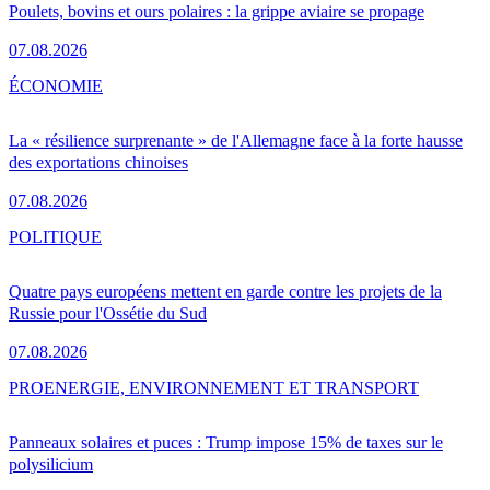
Poulets, bovins et ours polaires : la grippe aviaire se propage
07.08.2026
ÉCONOMIE
La « résilience surprenante » de l'Allemagne face à la forte hausse
des exportations chinoises
07.08.2026
POLITIQUE
Quatre pays européens mettent en garde contre les projets de la
Russie pour l'Ossétie du Sud
07.08.2026
PRO
ENERGIE, ENVIRONNEMENT ET TRANSPORT
Panneaux solaires et puces : Trump impose 15% de taxes sur le
polysilicium