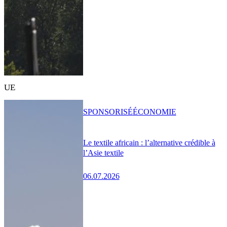
UE
SPONSORISÉ
ÉCONOMIE
Le textile africain : l’alternative crédible à
l’Asie textile
06.07.2026