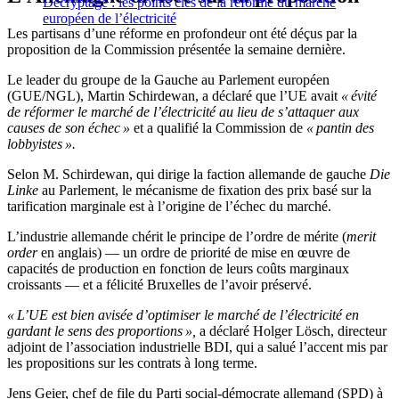
Décryptage : les points clés de la réforme du marché
européen de l’électricité
Les partisans d’une réforme en profondeur ont été déçus par la
proposition de la Commission présentée la semaine dernière.
Le leader du groupe de la Gauche au Parlement européen
(GUE/NGL), Martin Schirdewan, a déclaré que l’UE avait
« évité
de réformer le marché de l’électricité au lieu de s’attaquer aux
causes de son échec »
et a qualifié la Commission de
« pantin des
lobbyistes ».
Selon M. Schirdewan, qui dirige la faction allemande de gauche
Die
Linke
au Parlement, le mécanisme de fixation des prix basé sur la
tarification marginale est à l’origine de l’échec du marché.
L’industrie allemande chérit le principe de l’ordre de mérite (
merit
order
en anglais) — un ordre de priorité de mise en œuvre de
capacités de production en fonction de leurs coûts marginaux
croissants — et a félicité Bruxelles de l’avoir préservé.
« L’UE est bien avisée d’optimiser le marché de l’électricité en
gardant le sens des proportions »,
a déclaré Holger Lösch, directeur
adjoint de l’association industrielle BDI, qui a salué l’accent mis par
les propositions sur les contrats à long terme.
Jens Geier, chef de file du Parti social-démocrate allemand (SPD) à