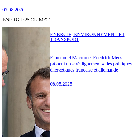
05.08.2026
ENERGIE & CLIMAT
ENERGIE, ENVIRONNEMENT ET
TRANSPORT
Emmanuel Macron et Friedrich Merz
prônent un « réalignement » des politiques
énergétiques française et allemande
08.05.2025