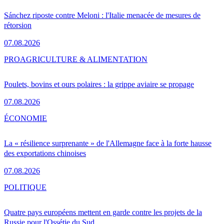
Sánchez riposte contre Meloni : l'Italie menacée de mesures de
rétorsion
07.08.2026
PRO
AGRICULTURE & ALIMENTATION
Poulets, bovins et ours polaires : la grippe aviaire se propage
07.08.2026
ÉCONOMIE
La « résilience surprenante » de l'Allemagne face à la forte hausse
des exportations chinoises
07.08.2026
POLITIQUE
Quatre pays européens mettent en garde contre les projets de la
Russie pour l'Ossétie du Sud