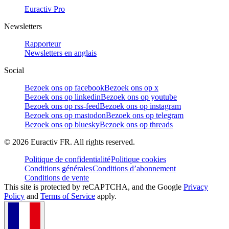
Euractiv Pro
Newsletters
Rapporteur
Newsletters en anglais
Social
Bezoek ons op facebook
Bezoek ons op x
Bezoek ons op linkedin
Bezoek ons op youtube
Bezoek ons op rss-feed
Bezoek ons op instagram
Bezoek ons op mastodon
Bezoek ons op telegram
Bezoek ons op bluesky
Bezoek ons op threads
©
2026
Euractiv FR. All rights reserved.
Politique de confidentialité
Politique cookies
Conditions générales
Conditions d’abonnement
Conditions de vente
This site is protected by reCAPTCHA, and the Google
Privacy
Policy
and
Terms of Service
apply.