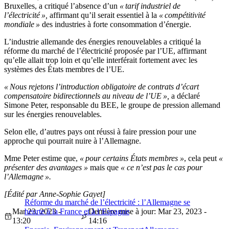
Bruxelles, a critiqué l’absence d’un
« tarif industriel de
l’électricité »,
affirmant qu’il serait essentiel à la
« compétitivité
mondiale »
des industries à forte consommation d’énergie.
L’industrie allemande des énergies renouvelables a critiqué la
réforme du marché de l’électricité proposée par l’UE, affirmant
qu’elle allait trop loin et qu’elle interférait fortement avec les
systèmes des États membres de l’UE.
« Nous rejetons l’introduction obligatoire de contrats d’écart
compensatoire bidirectionnels au niveau de l’UE »,
a déclaré
Simone Peter, responsable du BEE, le groupe de pression allemand
sur les énergies renouvelables.
Selon elle, d’autres pays ont réussi à faire pression pour une
approche qui pourrait nuire à l’Allemagne.
Mme Peter estime que,
« pour certains États membres »
, cela peut
«
présenter des avantages »
mais que
« ce n’est pas le cas pour
l’Allemagne ».
[Édité par Anne-Sophie Gayet]
Réforme du marché de l’électricité : l’Allemagne se
Mar 23, 2023 -
heurte à la France et à l’Espagne
Dernière mise à jour: Mar 23, 2023 -
13:20
14:16