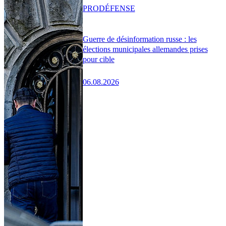
PRO
DÉFENSE
Guerre de désinformation russe : les
élections municipales allemandes prises
pour cible
06.08.2026