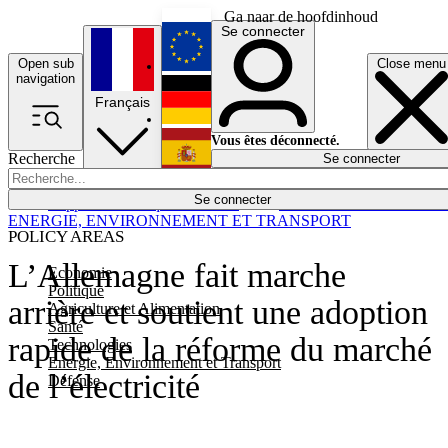
Ga naar de hoofdinhoud
Se connecter
Open sub
Close menu
English
navigation
Français
Deutsch
Vous êtes déconnecté.
Recherche
Se connecter
Español
Lumières éteintes
Se connecter
Rapporteur
Politique
Économie
Newsletters
Evénements
Em
ENERGIE, ENVIRONNEMENT ET TRANSPORT
POLICY AREAS
L’Allemagne fait marche
Economie
Politique
arrière et soutient une adoption
Agriculture et Alimentation
Santé
rapide de la réforme du marché
Technologies
Energie, Environnement et Transport
de l’électricité
Défense