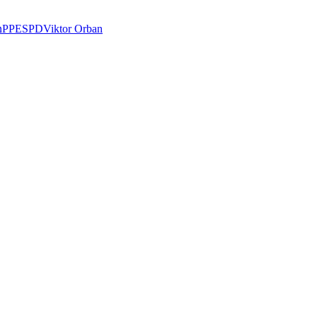
e
n
PPE
SPD
Viktor Orban