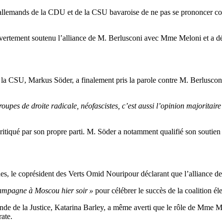
allemands de la CDU et de la CSU bavaroise de ne pas se prononcer contr
tement soutenu l’alliance de M. Berlusconi avec Mme Meloni et a déc
 la CSU, Markus Söder, a finalement pris la parole contre M. Berlusconi
roupes de droite radicale, néofascistes, c’est aussi l’opinion majoritair
itiqué par son propre parti. M. Söder a notamment qualifié son soutien 
es, le coprésident des Verts Omid Nouripour déclarant que l’alliance de
hampagne à Moscou hier soir »
pour célébrer le succès de la coalition éle
nde de la Justice, Katarina Barley, a même averti que le rôle de Mme Me
rate.