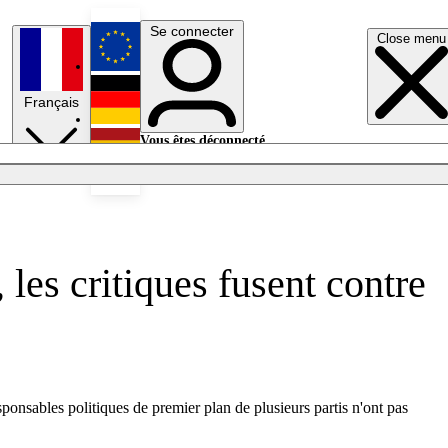
Se connecter
Close menu
English
Français
Deutsch
Vous êtes déconnecté.
Se connecter
Español
Lumières éteintes
 les critiques fusent contre
ponsables politiques de premier plan de plusieurs partis n'ont pas