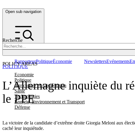
Open sub navigation
Recherche
Rapporteur
Politique
Économie
Newsletters
Evénements
Em
POLICY AREAS
POLITIQUE
Economie
Politique
L’Allemagne inquiète du résu
Agriculture et Alimentation
Santé
le PPE
Technologies
Energie, Environnement et Transport
Défense
La victoire de la candidate d’extrême droite Giorgia Meloni aux électi
caché leur inquiétude.