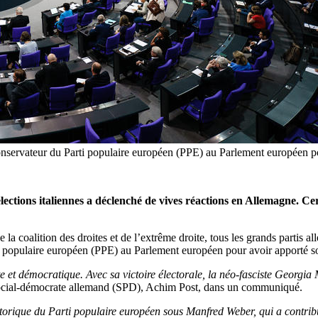
conservateur du Parti populaire européen (PPE) au Parlement européen pou
lections italiennes a déclenché de vives réactions en Allemagne. Ce
de la coalition des droites et de l’extrême droite, tous les grands partis
ti populaire européen (PPE) au Parlement européen pour avoir apporté son
 et démocratique. Avec sa victoire électorale, la néo-fasciste Georgia Me
i social-démocrate allemand (SPD), Achim Post, dans un communiqué.
storique du Parti populaire européen sous Manfred Weber, qui a contribu