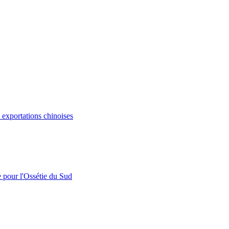
s exportations chinoises
e pour l'Ossétie du Sud