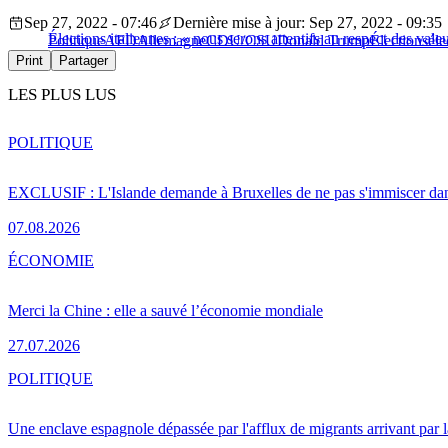
Sep 27, 2022 - 07:46
Dernière mise à jour: Sep 27, 2022 - 09:35
Élections italiennes : « nous serons attentifs au respect des va
Politique
AFD
Allemagne
CDU/CSU
Donald Trump
Élections
éle
Print
Partager
LES PLUS LUS
POLITIQUE
EXCLUSIF : L'Islande demande à Bruxelles de ne pas s'immiscer dan
07.08.2026
ÉCONOMIE
Merci la Chine : elle a sauvé l’économie mondiale
27.07.2026
POLITIQUE
Une enclave espagnole dépassée par l'afflux de migrants arrivant par 