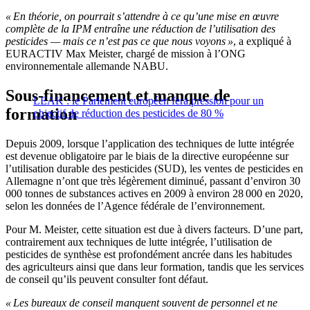
« En théorie, on pourrait s’attendre à ce qu’une mise en œuvre
complète de la IPM entraîne une réduction de l’utilisation des
pesticides — mais ce n’est pas ce que nous voyons »
, a expliqué à
EURACTIV Max Meister, chargé de mission à l’ONG
environnementale allemande NABU.
Sous-financement et manque de
LEAK : le Parlement européen fera pression pour un
formation
objectif de réduction des pesticides de 80 %
Depuis 2009, lorsque l’application des techniques de lutte intégrée
est devenue obligatoire par le biais de la directive européenne sur
l’utilisation durable des pesticides (SUD), les ventes de pesticides en
Allemagne n’ont que très légèrement diminué, passant d’environ 30
000 tonnes de substances actives en 2009 à environ 28 000 en 2020,
selon les données de l’Agence fédérale de l’environnement.
Pour M. Meister, cette situation est due à divers facteurs. D’une part,
contrairement aux techniques de lutte intégrée, l’utilisation de
pesticides de synthèse est profondément ancrée dans les habitudes
des agriculteurs ainsi que dans leur formation, tandis que les services
de conseil qu’ils peuvent consulter font défaut.
« Les bureaux de conseil manquent souvent de personnel et ne