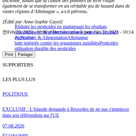
ancienne, tandis que la culture des pommes de terre risque
également de se transformer en un véritable jeu de hasard dans de
vastes régions d’Allemagne »
, a-t-il prévenu.
[Édité par Anne-Sophie Gayet]
Réduire les pesticides en maintenant les résultats
Feb 20, 2023 - 18:00
économiques : la protection intégrée peine à s’imposer
Dernière mise à jour: Jun 22, 2023 - 10:14
en France
Agriculture & Alimentation
Allemagne
lutte intégrée contre les organismes nuisibles
Pesticides
utilisation durable des pesticides
Print
Partager
SUPPORTERS
LES PLUS LUS
POLITIQUE
EXCLUSIF : L'Islande demande à Bruxelles de ne pas s'immiscer
dans son référendum sur l'UE
07.08.2026
ÉCONOMIE