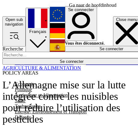
Ga naar de hoofdinhoud
Se connecter
Open sub
Close menu
English
navigation
Français
Deutsch
Vous êtes déconnecté.
Recherche
Se connecter
Español
Lumières éteintes
Se connecter
Rapporteur
Politique
Économie
Newsletters
Evénements
Em
AGRICULTURE & ALIMENTATION
POLICY AREAS
L’Allemagne mise sur la lutte
Economie
Politique
intégrée contre les nuisibles
Agriculture et Alimentation
Santé
pour réduire l’utilisation des
Technologies
Energie, Environnement et Transport
pesticides
Défense