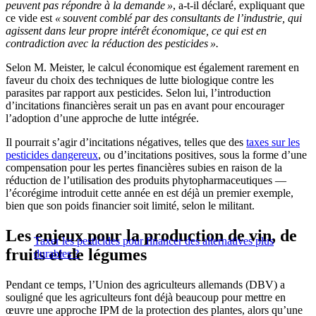
peuvent pas répondre à la demande »
, a-t-il déclaré, expliquant que
ce vide est
« souvent comblé par des consultants de l’industrie, qui
agissent dans leur propre intérêt économique, ce qui est en
contradiction avec la réduction des pesticides ».
Selon M. Meister, le calcul économique est également rarement en
faveur du choix des techniques de lutte biologique contre les
parasites par rapport aux pesticides. Selon lui, l’introduction
d’incitations financières serait un pas en avant pour encourager
l’adoption d’une approche de lutte intégrée.
Il pourrait s’agir d’incitations négatives, telles que des
taxes sur les
pesticides dangereux
, ou d’incitations positives, sous la forme d’une
compensation pour les pertes financières subies en raison de la
réduction de l’utilisation des produits phytopharmaceutiques —
l’écorégime introduit cette année en est déjà un premier exemple,
bien que son poids financier soit limité, selon le militant.
Les enjeux pour la production de vin, de
Taxer les pesticides pour financer des alternatives plus
fruits et de légumes
durables ?
Pendant ce temps, l’Union des agriculteurs allemands (DBV) a
souligné que les agriculteurs font déjà beaucoup pour mettre en
œuvre une approche IPM de la protection des plantes, alors qu’une