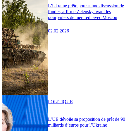
L’Ukraine prête pour « une discussion de
fond », affirme Zelensky avant les
pourparlers de mercredi avec Moscou
02.02.2026
POLITIQUE
L’UE dévoile sa proposition de prêt de 90
milliards d’euros pour l’Ukraine