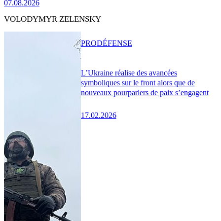
07.08.2026
VOLODYMYR ZELENSKY
PRO
DÉFENSE
L’Ukraine réalise des avancées
symboliques sur le front alors que de
nouveaux pourparlers de paix s’engagent
17.02.2026