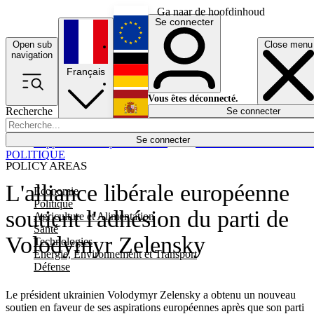
Ga naar de hoofdinhoud
Se connecter
Open sub
Close menu
English
navigation
Français
Deutsch
Vous êtes déconnecté.
Recherche
Se connecter
Español
Lumières éteintes
Se connecter
Rapporteur
Politique
Économie
Newsletters
Evénements
Em
POLITIQUE
POLICY AREAS
L'alliance libérale européenne
Economie
Politique
soutient l'adhésion du parti de
Agriculture et Alimentation
Santé
Volodymyr Zelensky
Technologies
Energie, Environnement et Transport
Défense
Le président ukrainien Volodymyr Zelensky a obtenu un nouveau
soutien en faveur de ses aspirations européennes après que son parti