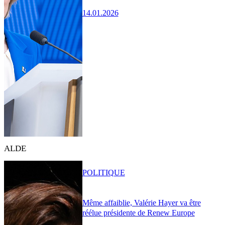
14.01.2026
ALDE
POLITIQUE
Même affaiblie, Valérie Hayer va être
réélue présidente de Renew Europe