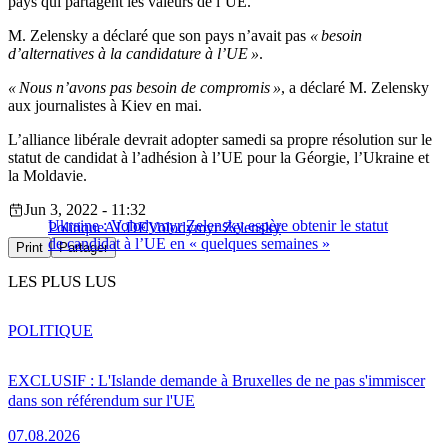
pays qui partagent les valeurs de l’UE.
M. Zelensky a déclaré que son pays n’avait pas
« besoin
d’alternatives à la candidature à l’UE »
.
« Nous n’avons pas besoin de compromis »
, a déclaré M. Zelensky
aux journalistes à Kiev en mai.
L’alliance libérale devrait adopter samedi sa propre résolution sur le
statut de candidat à l’adhésion à l’UE pour la Géorgie, l’Ukraine et
la Moldavie.
Jun 3, 2022 - 11:32
Ukraine : Volodymyr Zelensky espère obtenir le statut
Politique
ALDE
Volodymyr Zelensky
de candidat à l’UE en « quelques semaines »
Print
Partager
LES PLUS LUS
POLITIQUE
EXCLUSIF : L'Islande demande à Bruxelles de ne pas s'immiscer
dans son référendum sur l'UE
07.08.2026