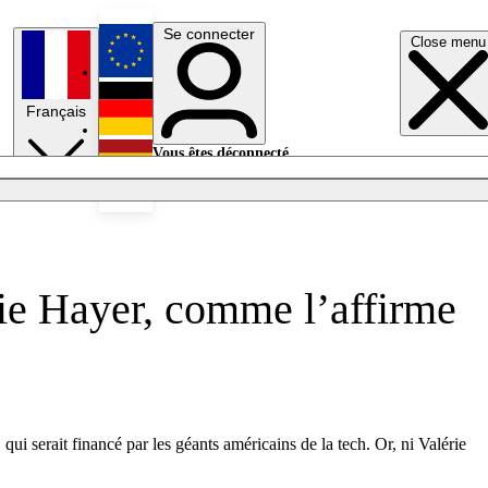
Se connecter
Close menu
English
Français
Deutsch
Vous êtes déconnecté.
Se connecter
Español
Lumières éteintes
rie Hayer, comme l’affirme
 serait financé par les géants américains de la tech. Or, ni Valérie