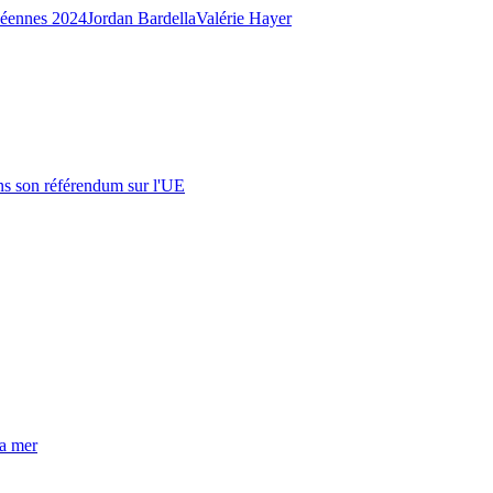
péennes 2024
Jordan Bardella
Valérie Hayer
s son référendum sur l'UE
la mer