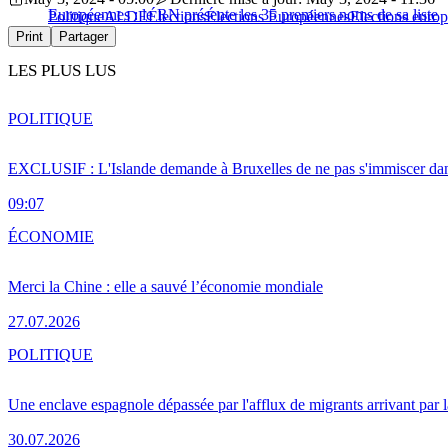
Européennes : le RN présente les 35 premiers noms de sa liste
Politique
ALDE
Élections
Élections Européennes
Elections euro
Print
Partager
LES PLUS LUS
POLITIQUE
EXCLUSIF : L'Islande demande à Bruxelles de ne pas s'immiscer dan
09:07
ÉCONOMIE
Merci la Chine : elle a sauvé l’économie mondiale
27.07.2026
POLITIQUE
Une enclave espagnole dépassée par l'afflux de migrants arrivant par 
30.07.2026