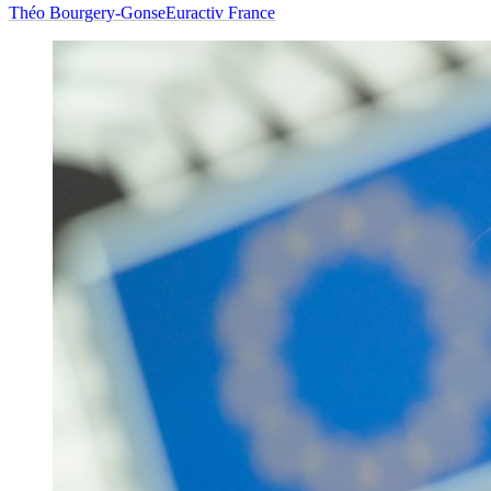
Théo Bourgery-Gonse
Euractiv France