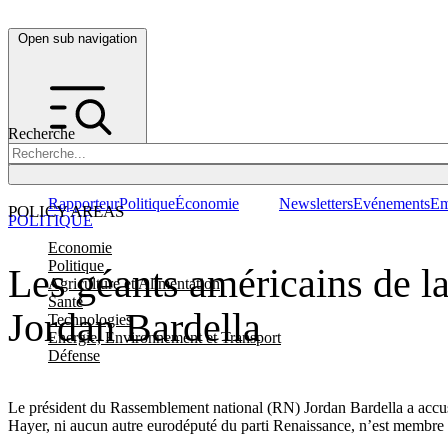
Open sub navigation
Recherche
Rapporteur
Politique
Économie
Newsletters
Evénements
Em
POLICY AREAS
POLITIQUE
Economie
Politique
Les géants américains de l
Agriculture et Alimentation
Santé
Jordan Bardella
Technologies
Energie, Environnement et Transport
Défense
Le président du Rassemblement national (RN) Jordan Bardella a accusé 
Hayer, ni aucun autre eurodéputé du parti Renaissance, n’est memb