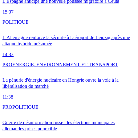
L'Espagne anticipe une nouvelle poussée migratoire à Ceuta
15:07
POLITIQUE
L'Allemagne renforce la sécurité à l'aéroport de Leipzig après une
attaque hybride présumée
14:33
PRO
ENERGIE, ENVIRONNEMENT ET TRANSPORT
La pénurie d'énergie nucléaire en Hongrie ouvre la voie à la
libéralisation du marché
11:38
PRO
POLITIQUE
Guerre de désinformation russe : les élections municipales
allemandes prises pour cible