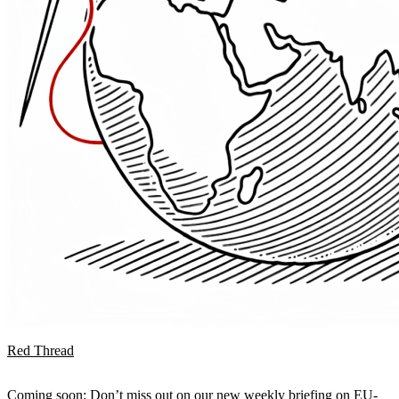
Red Thread
Coming soon: Don’t miss out on our new weekly briefing on EU-