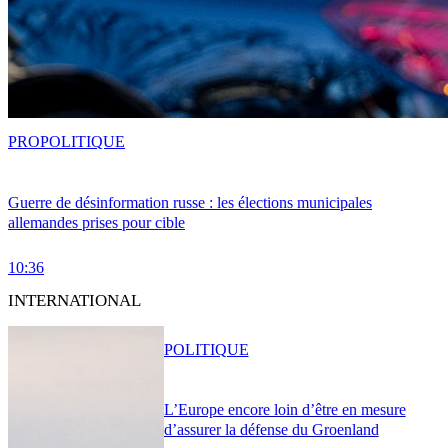
PRO
POLITIQUE
Guerre de désinformation russe : les élections municipales
allemandes prises pour cible
10:36
INTERNATIONAL
POLITIQUE
L’Europe encore loin d’être en mesure
d’assurer la défense du Groenland