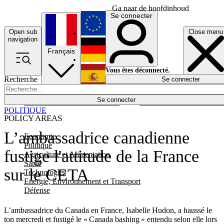
Ga naar de hoofdinhoud
Se connecter
Open sub
Close menu
English
navigation
Français
Deutsch
Vous êtes déconnecté.
Recherche
Se connecter
Español
Lumières éteintes
Se connecter
Rapporteur
Politique
Économie
Newsletters
Evénements
Em
POLITIQUE
POLICY AREAS
L’ambassadrice canadienne
Economie
Politique
fustige l'attitude de la France
Agriculture et Alimentation
Santé
sur le CETA
Technologies
Energie, Environnement et Transport
Défense
L’ambassadrice du Canada en France, Isabelle Hudon, a haussé le
ton mercredi et fustigé le « Canada bashing » entendu selon elle lors