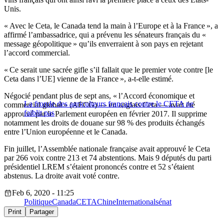
Unis.
« Avec le Ceta, le Canada tend la main à l’Europe et à la France », a
affirmé l’ambassadrice, qui a prévenu les sénateurs français du «
message géopolitique » qu’ils enverraient à son pays en rejetant
l’accord commercial.
« Ce serait une sacrée gifle s’il fallait que le premier vote contre [le
Ceta dans l’UE] vienne de la France », a-t-elle estimé.
Négocié pendant plus de sept ans, « l’Accord économique et
La fronde des agriculteurs français contre le CETA ne
commercial global » (AECG) — en anglais Ceta — avait été
faiblit pas
approuvé par le Parlement européen en février 2017. Il supprime
notamment les droits de douane sur 98 % des produits échangés
entre l’Union européenne et le Canada.
Fin juillet, l’Assemblée nationale française avait approuvé le Ceta
par 266 voix contre 213 et 74 abstentions. Mais 9 députés du parti
présidentiel LREM s’étaient prononcés contre et 52 s’étaient
abstenus. La droite avait voté contre.
Feb 6, 2020 - 11:25
Politique
Canada
CETA
Chine
International
sénat
Print
Partager