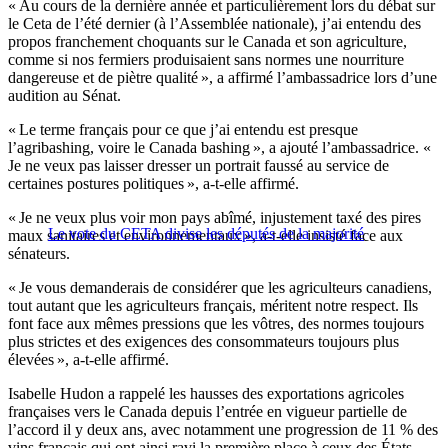
« Au cours de la dernière année et particulièrement lors du débat sur
le Ceta de l’été dernier (à l’Assemblée nationale), j’ai entendu des
propos franchement choquants sur le Canada et son agriculture,
comme si nos fermiers produisaient sans normes une nourriture
dangereuse et de piètre qualité », a affirmé l’ambassadrice lors d’une
audition au Sénat.
« Le terme français pour ce que j’ai entendu est presque
l’agribashing, voire le Canada bashing », a ajouté l’ambassadrice. «
Je ne veux pas laisser dresser un portrait faussé au service de
certaines postures politiques », a-t-elle affirmé.
« Je ne veux plus voir mon pays abîmé, injustement taxé des pires
Le vote du CETA divise les députés de la majorité
maux sanitaires et environnementaux », a-t-elle insisté face aux
sénateurs.
« Je vous demanderais de considérer que les agriculteurs canadiens,
tout autant que les agriculteurs français, méritent notre respect. Ils
font face aux mêmes pressions que les vôtres, des normes toujours
plus strictes et des exigences des consommateurs toujours plus
élevées », a-t-elle affirmé.
Isabelle Hudon a rappelé les hausses des exportations agricoles
françaises vers le Canada depuis l’entrée en vigueur partielle de
l’accord il y deux ans, avec notamment une progression de 11 % des
vins français qui ont ainsi ravi la première place à ceux des États-