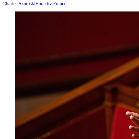
Charles Szumski
Euractiv France