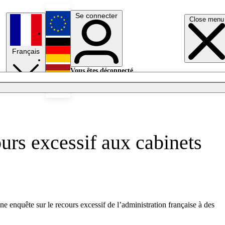
Se connecter
Close menu
English
Français
Deutsch
Vous êtes déconnecté.
Se connecter
Español
Lumières éteintes
urs excessif aux cabinets
e enquête sur le recours excessif de l’administration française à des