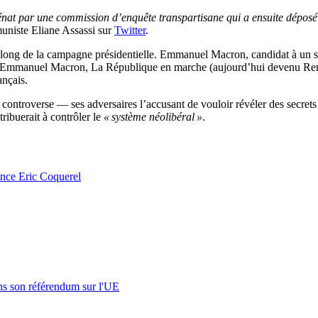
Sénat par une commission d’enquête transpartisane qui a ensuite déposé
mmuniste Eliane Assassi sur
Twitter
.
ong de la campagne présidentielle. Emmanuel Macron, candidat à un seco
ti d’Emmanuel Macron, La République en marche (aujourd’hui devenu Ren
ançais.
controverse — ses adversaires l’accusant de vouloir révéler des secrets f
tribuerait à contrôler le
« système néolibéral »
.
ance Eric Coquerel
s son référendum sur l'UE