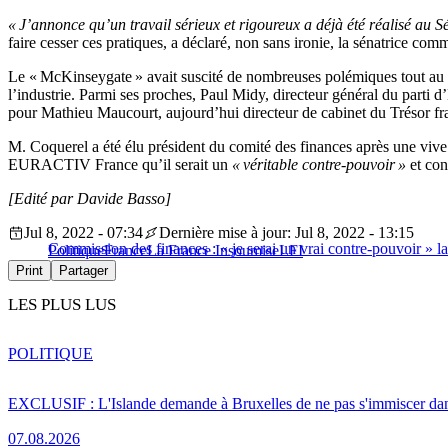
« J’annonce qu’un travail sérieux et rigoureux a déjà été réalisé au 
faire cesser ces pratiques, a déclaré, non sans ironie, la sénatrice co
Le « McKinseygate » avait suscité de nombreuses polémiques tout au l
l’industrie. Parmi ses proches, Paul Midy, directeur général du par
pour Mathieu Maucourt, aujourd’hui directeur de cabinet du Trésor fr
M. Coquerel a été élu président du comité des finances après une vive 
EURACTIV France qu’il serait un
« véritable contre-pouvoir »
et con
[Edité par Davide Basso]
Jul 8, 2022 - 07:34
Dernière mise à jour: Jul 8, 2022 - 13:15
Commission des finances : « je serai un vrai contre-pouvoir » l
Politique
France
La France Insoumise
LFI
Print
Partager
LES PLUS LUS
POLITIQUE
EXCLUSIF : L'Islande demande à Bruxelles de ne pas s'immiscer dan
07.08.2026