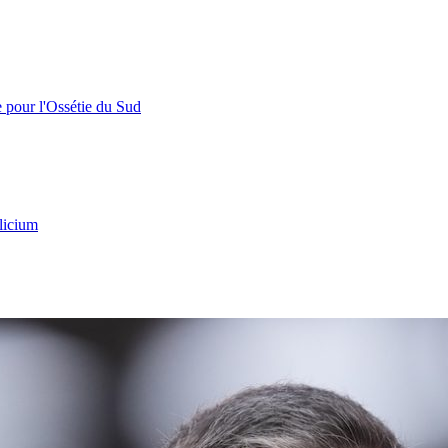
e pour l'Ossétie du Sud
licium