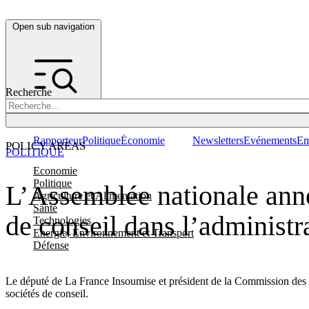
Open sub navigation
Recherche
Rapporteur
Politique
Économie
Newsletters
Evénements
Em
POLICY AREAS
POLITIQUE
Economie
Politique
L’Assemblée nationale anno
Agriculture et Alimentation
Santé
de conseil dans l’administr
Technologies
Energie, Environnement et Transport
Défense
Le député de La France Insoumise et président de la Commission des fin
sociétés de conseil.