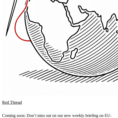
Red Thread
Coming soon: Don’t miss out on our new weekly briefing on EU-