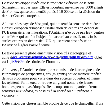
Le texte développe l’idée que la frontière extérieure de la zone
Schengen n’est pas sûre. Elle est pourtant surveillée par 3000 agents
de Frontex, qui seront bientôt portés à 10 000 selon la décision du
dernier Conseil européen.
A l’instar des pays de Visegrad, qui ont tenté la semaine dernière au
Conseil européen d’imposer l’installation de centres en dehors de
l’UE pour gérer les migrations, l’Autriche n’évoque pas les « centres
contrôlés » qui ont fait l’objet d’un accord au conseil, mais insiste
sur les centres en dehors de l’UE, qui seraient destinés selon
l’Autriche à gérer l’asile à terme.
Le texte présente globalement une vision très idéologique et
Des «centres contrôlés» pour migrants pour ne pas dire
contraire au droit d’asile tel qu’il existe actuellement, et dont l’objet
hotspots
est la protection des droits de l’homme.
A l’inverse, l’Autriche estime que « en raison de leur origine et de
leur manque de perspectives, ces [migrants] ont de manière répétée
de gros problèmes pour vivre dans des sociétés ouvertes, et même,
les rejettent. Parmi eux, on trouve un grand nombre de jeunes
hommes peu ou pas éduqués. Beaucoup sont tout particulièrement
sensibles aux idéologies hostiles à la liberté ou qui prônent la
violence. »
Cette vision des choses semble proche de ce que le chancellier Kurz