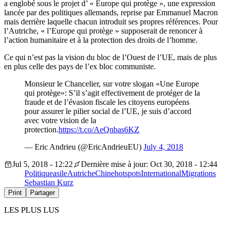
a englobé sous le projet d’ « Europe qui protège », une expression
lancée par des politiques allemands, reprise par Emmanuel Macron
mais derrière laquelle chacun introduit ses propres références. Pour
l’Autriche, « l’Europe qui protège » supposerait de renoncer à
l’action humanitaire et à la protection des droits de l’homme.
Ce qui n’est pas la vision du bloc de l’Ouest de l’UE, mais de plus
en plus celle des pays de l’ex bloc communiste.
Monsieur le Chancelier, sur votre slogan «Une Europe
qui protège»: S’il s’agit effectivement de protéger de la
fraude et de l’évasion fiscale les citoyens européens
pour assurer le pilier social de l’UE, je suis d’accord
avec votre vision de la
protection.
https://t.co/AeQnbas6KZ
— Eric Andrieu (@EricAndrieuEU)
July 4, 2018
Jul 5, 2018 - 12:22
Dernière mise à jour: Oct 30, 2018 - 12:44
Politique
asile
Autriche
Chine
hotspots
International
Migrations
Sebastian Kurz
Print
Partager
LES PLUS LUS