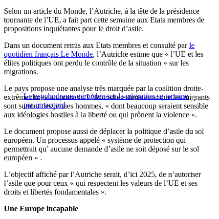
Selon un article du Monde, l’Autriche, à la tête de la présidence
tournante de l’UE, a fait part cette semaine aux Etats membres de
propositions inquiétantes pour le droit d’asile.
Dans un document remis aux Etats membres et consulté par
le
quotidien français Le Monde
, l’Autriche estime que « l’UE et les
élites politiques ont perdu le contrôle de la situation » sur les
migrations.
Le pays propose une analyse très marquée par la coalition droite-
Le psychodrame européen sur la migration se termine
extrême droite au pouvoir. L’Autriche estime ainsi que les migrants
par un accord
sont surtout des jeunes hommes, « dont beaucoup seraient sensible
aux idéologies hostiles à la liberté ou qui prônent la violence ».
Le document propose aussi de déplacer la politique d’asile du sol
européen. Un processus appelé « système de protection qui
permettrait qu’ aucune demande d’asile ne soit déposé sur le sol
européen » .
L’objectif affiché par l’Autriche serait, d’ici 2025, de n’autoriser
l’asile que pour ceux « qui respectent les valeurs de l’UE et ses
droits et libertés fondamentales ».
Une Europe incapable