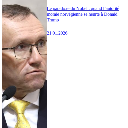
Le paradoxe du Nobel : quand l’autorité
morale norvégienne se heurte à Donald
Trump
21.01.2026