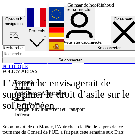
Ga naar de hoofdinhoud
Se connecter
Open sub
Close menu
English
navigation
Français
Deutsch
Vous êtes déconnecté.
Recherche
Se connecter
Español
Lumières éteintes
Se connecter
Rapporteur
Politique
Économie
Newsletters
Evénements
Em
POLITIQUE
POLICY AREAS
L’Autriche envisagerait de
Economie
Politique
supprimer le droit d’asile sur le
Agriculture et Alimentation
Santé
sol européen
Technologies
Energie, Environnement et Transport
Défense
Selon un article du Monde, l’Autriche, à la tête de la présidence
tournante du Conseil de l’UE, a fait part cette semaine aux Etats