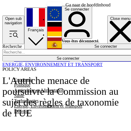
Ga naar de hoofdinhoud
Se connecter
Open sub
Close menu
English
navigation
Français
Deutsch
Vous êtes déconnecté.
Recherche
Se connecter
Español
Lumières éteintes
Se connecter
Rapporteur
Politique
Économie
Newsletters
Evénements
Em
ENERGIE, ENVIRONNEMENT ET TRANSPORT
POLICY AREAS
L'Autriche menace de
Economie
Politique
poursuivre la Commission au
Agriculture et Alimentation
Santé
sujet des règles de taxonomie
Technologies
Energie, Environnement et Transport
de l'UE
Défense