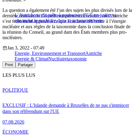
La question a également été l’un des sujets les plus divisés lors de la
L’Autriche se dit prête à poursuivre l’UE en justice si
dernière réunion du Conseil européen en décembre, où l’Autriche
elle inclut le nucléaire dans sa taxonomie verte
s’est fermement opposée à ce que l’on fasse référence à l’énergie
nucléaire et aux règles de la taxonomie dans la conclusion finale de
la réunion du Conseil, au grand dam des États membres plus pro-
nucléaires.
Jan 3, 2022 - 07:49
Energie, Environnement et Transport
Autriche
Energie & Climat
Nucléaire
taxonomie
Print
Partager
LES PLUS LUS
POLITIQUE
EXCLUSIF : L'Islande demande à Bruxelles de ne pas s'immiscer
dans son référendum sur l'UE
07.08.2026
ÉCONOMIE