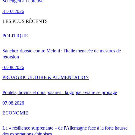
Schengen à l’épreuve
31.07.2026
LES PLUS RÉCENTS
POLITIQUE
Sánchez riposte contre Meloni : l'Italie menacée de mesures de
rétorsion
07.08.2026
PRO
AGRICULTURE & ALIMENTATION
Poulets, bovins et ours polaires : la grippe aviaire se propage
07.08.2026
ÉCONOMIE
La « résilience surprenante » de l'Allemagne face à la forte hausse
des exportations chinoises