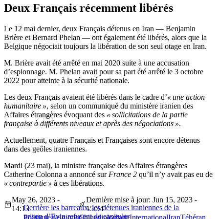
Deux Français récemment libérés
Le 12 mai dernier, deux Français détenus en Iran — Benjamin
Brière et Bernard Phelan — ont également été libérés, alors que la
Belgique négociait toujours la libération de son seul otage en Iran.
M. Brière avait été arrêté en mai 2020 suite à une accusation
d’espionnage. M. Phelan avait pour sa part été arrêté le 3 octobre
2022 pour atteinte à la sécurité nationale.
Les deux Français avaient été libérés dans le cadre d’
« une action
humanitaire »
, selon un communiqué du ministère iranien des
Affaires étrangères évoquant des
« sollicitations de la partie
française à différents niveaux et après des négociations »
.
Actuellement, quatre Français et Françaises sont encore détenus
dans des geôles iraniennes.
Mardi (23 mai), la ministre française des Affaires étrangères
Catherine Colonna a annoncé sur
France 2
qu’il n’y avait pas eu de
« contrepartie »
à ces libérations.
May 26, 2023 -
Dernière mise à jour: Jun 15, 2023 -
Derrière les barreaux, les détenues iraniennes de la
14:13
15:34
prison d’Evin refusent de capituler
Politique
Belgique
Chine
diplomatie
International
Iran
Téhéran