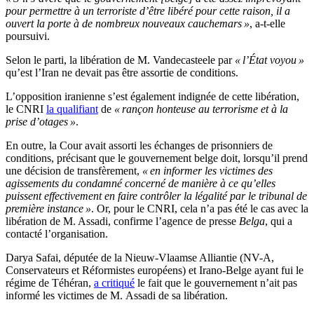
pour permettre à un terroriste d’être libéré pour cette raison, il a
ouvert la porte à de nombreux nouveaux cauchemars »
, a-t-elle
poursuivi.
Selon le parti, la libération de M. Vandecasteele par
« l’État voyou »
qu’est l’Iran ne devait pas être assortie de conditions.
L’opposition iranienne s’est également indignée de cette libération,
le CNRI
la qualifiant
de
« rançon honteuse au terrorisme et à la
prise d’otages »
.
En outre, la Cour avait assorti les échanges de prisonniers de
conditions, précisant que le gouvernement belge doit, lorsqu’il prend
une décision de transfèrement,
« en informer les victimes des
agissements du condamné concerné de manière à ce qu’elles
puissent effectivement en faire contrôler la légalité par le tribunal de
première instance »
. Or, pour le CNRI, cela n’a pas été le cas avec la
libération de M. Assadi, confirme l’agence de presse
Belga
, qui a
contacté l’organisation.
Darya Safai, députée de la Nieuw-Vlaamse Alliantie (NV-A,
Conservateurs et Réformistes européens) et Irano-Belge ayant fui le
régime de Téhéran,
a critiqué
le fait que le gouvernement n’ait pas
informé les victimes de M. Assadi de sa libération.