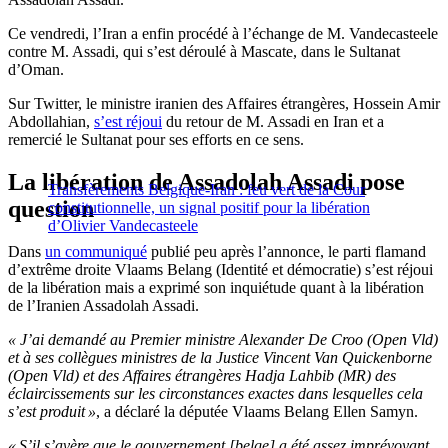
Ce vendredi, l’Iran a enfin procédé à l’échange de M. Vandecasteele
contre M. Assadi, qui s’est déroulé à Mascate, dans le Sultanat
d’Oman.
Sur Twitter, le ministre iranien des Affaires étrangères, Hossein Amir
Abdollahian,
s’est réjoui
du retour de M. Assadi en Iran et a
remercié le Sultanat pour ses efforts en ce sens.
La libération de Assadolah Assadi pose
Transfèrements Belgique-Iran : feu vert de la Cour
question
constitutionnelle, un signal positif pour la libération
d’Olivier Vandecasteele
Dans
un communiqué
publié peu après l’annonce, le parti flamand
d’extrême droite Vlaams Belang (Identité et démocratie) s’est réjoui
de la libération mais a exprimé son inquiétude quant à la libération
de l’Iranien Assadolah Assadi.
« J’ai demandé au Premier ministre Alexander De Croo (Open Vld)
et à ses collègues ministres de la Justice Vincent Van Quickenborne
(Open Vld) et des Affaires étrangères Hadja Lahbib (MR) des
éclaircissements sur les circonstances exactes dans lesquelles cela
s’est produit »
, a déclaré la députée Vlaams Belang Ellen Samyn.
« S’il s’avère que le gouvernement [belge] a été assez imprévoyant