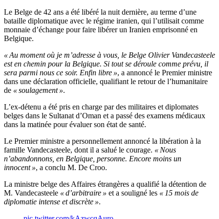
Le Belge de 42 ans a été libéré la nuit dernière, au terme d’une
bataille diplomatique avec le régime iranien, qui l’utilisait comme
monnaie d’échange pour faire libérer un Iranien emprisonné en
Belgique.
« Au moment où je m’adresse à vous, le Belge Olivier Vandecasteele
est en chemin pour la Belgique. Si tout se déroule comme prévu, il
sera parmi nous ce soir. Enfin libre »
, a annoncé le Premier ministre
dans une déclaration officielle, qualifiant le retour de l’humanitaire
de
« soulagement »
.
L’ex-détenu a été pris en charge par des militaires et diplomates
belges dans le Sultanat d’Oman et a passé des examens médicaux
dans la matinée pour évaluer son état de santé.
Le Premier ministre a personnellement annoncé la libération à la
famille Vandecasteele, dont il a salué le courage.
« Nous
n’abandonnons, en Belgique, personne. Encore moins un
innocent »
, a conclu M. De Croo.
La ministre belge des Affaires étrangères a qualifié la détention de
M. Vandecasteele
« d’arbitraire »
et a souligné les
« 15 mois de
diplomatie intense et discrète »
.
pic.twitter.com/kAzwcqAuro