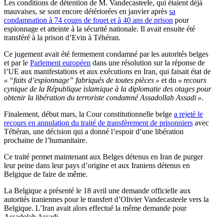
Les conditions de détention de M. Vandecasteele, qui étaient déjà
mauvaises, se sont encore détériorées en janvier après
sa
condamnation à 74 coups de fouet et à 40 ans de prison
pour
espionnage et atteinte à la sécurité nationale. Il avait ensuite été
transféré à la prison d’Evin à Téhéran.
Ce jugement avait été fermement condamné par les autorités belges
et par le
Parlement européen
dans une résolution sur la réponse de
l’UE aux manifestations et aux exécutions en Iran, qui faisait état de
« “faits d’espionnage” fabriqués de toutes pièces »
et du
« recours
cynique de la République islamique à la diplomatie des otages pour
obtenir la libération du terroriste condamné Assadollah Assadi »
.
Finalement, début mars, la Cour constitutionnelle belge
a rejeté le
recours en annulation du traité de transfèrement de prisonniers
avec
Téhéran, une décision qui a donné l’espoir d’une libération
prochaine de l’humanitaire.
Ce traité permet maintenant aux Belges détenus en Iran de purger
leur peine dans leur pays d’origine et aux Iraniens détenus en
Belgique de faire de même.
La Belgique a présenté le 18 avril une demande officielle aux
autorités iraniennes pour le transfert d’Olivier Vandecasteele vers la
Belgique. L’Iran avait alors effectué la même demande pour
Assadolah Assadi.