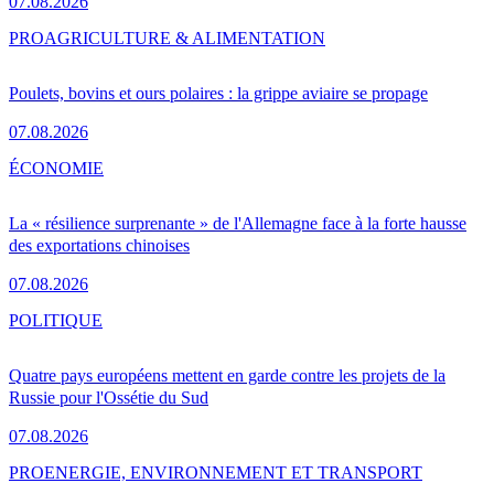
07.08.2026
PRO
AGRICULTURE & ALIMENTATION
Poulets, bovins et ours polaires : la grippe aviaire se propage
07.08.2026
ÉCONOMIE
La « résilience surprenante » de l'Allemagne face à la forte hausse
des exportations chinoises
07.08.2026
POLITIQUE
Quatre pays européens mettent en garde contre les projets de la
Russie pour l'Ossétie du Sud
07.08.2026
PRO
ENERGIE, ENVIRONNEMENT ET TRANSPORT