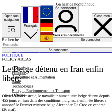
Ga naar de hoofdinhoud
Se connecter
Open sub
Close menu
English
navigation
Français
Deutsch
Vous êtes déconnecté.
Recherche
Se connecter
Español
Lumières éteintes
Se connecter
Rapporteur
Politique
Économie
Newsletters
Evénements
Em
POLITIQUE
POLICY AREAS
Le Belge détenu en Iran enfin
Economie
Politique
libéré
Agriculture et Alimentation
Santé
Technologies
Energie, Environnement et Transport
Défense
Olivier Vandecasteele, le travailleur humanitaire belge détenu depuis
455 jours en Iran dans des conditions indignes, a enfin été libéré, a
annoncé le Premier ministre belge Alexander De Croo ce vendredi
(26 mai).