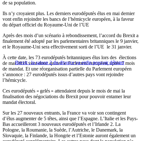
de sa population.
Ils n’y croyaient plus. Les derniers eurodéputés élus en mai dernier
vont enfin rejoindre les bancs de l’hémicycle européen, à la faveur
du départ officiel du Royaume-Uni de l’UE
Après des mois d’un scénario à rebondissement, l’accord du Brexit a
finalement été adopté par les parlementaires britanniques le 9 janvier,
et le Royaume-Uni sera effectivement sorti de l’UE le 31 janvier.
À cette date, les 73 eurodéputés britanniques élus lors des élections
Brexit : la saison 2 du divorce va enfin pouvoir débuter
de mai 2019 vont donc quitter le Parlement européen, après 7 mois
de mandat. Et une réorganisation partielle du Parlement européen
s’annonce : 27 eurodéputés issus d’autres pays vont rejoindre
l’hémicycle.
Ces eurodéputés « gelés » attendaient depuis le mois de mai la
finalisation des négociations du Brexit pour pouvoir entamer leur
mandat électoral.
Sur les 27 nouveaux entrants, la France va voir son contingent
d’élus augmenter de 5 têtes, ainsi que l’Espagne. L’Italie et les Pays-
Bas accueilleront 3 nouveaux eurodéputés et l’Irlande 2. La
Pologne, la Roumanie, la Suède, l’Autriche, le Danemark, la
Slovaquie, la Finlande, la Hongrie et l’Estonie auront également un