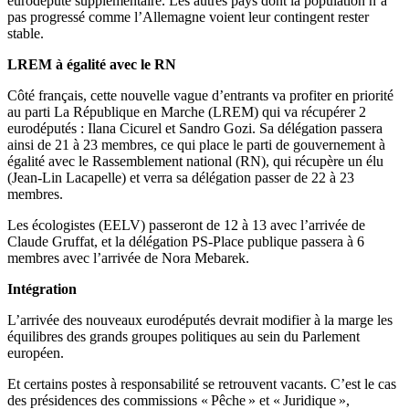
eurodéputé supplémentaire. Les autres pays dont la population n’a
pas progressé comme l’Allemagne voient leur contingent rester
stable.
LREM à égalité avec le RN
Côté français, cette nouvelle vague d’entrants va profiter en priorité
au parti La République en Marche (LREM) qui va récupérer 2
eurodéputés : Ilana Cicurel et Sandro Gozi. Sa délégation passera
ainsi de 21 à 23 membres, ce qui place le parti de gouvernement à
égalité avec le Rassemblement national (RN), qui récupère un élu
(Jean-Lin Lacapelle) et verra sa délégation passer de 22 à 23
membres.
Les écologistes (EELV) passeront de 12 à 13 avec l’arrivée de
Claude Gruffat, et la délégation PS-Place publique passera à 6
membres avec l’arrivée de Nora Mebarek.
Intégration
L’arrivée des nouveaux eurodéputés devrait modifier à la marge les
équilibres des grands groupes politiques au sein du Parlement
européen.
Et certains postes à responsabilité se retrouvent vacants. C’est le cas
des présidences des commissions « Pêche » et « Juridique »,