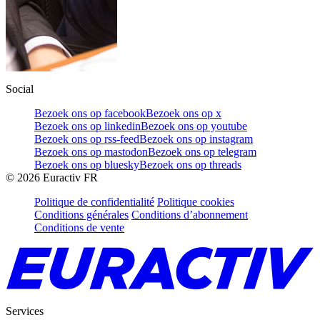
Social
Bezoek ons op facebook
Bezoek ons op x
Bezoek ons op linkedin
Bezoek ons op youtube
Bezoek ons op rss-feed
Bezoek ons op instagram
Bezoek ons op mastodon
Bezoek ons op telegram
Bezoek ons op bluesky
Bezoek ons op threads
©
2026
Euractiv FR
Politique de confidentialité
Politique cookies
Conditions générales
Conditions d’abonnement
Conditions de vente
Services