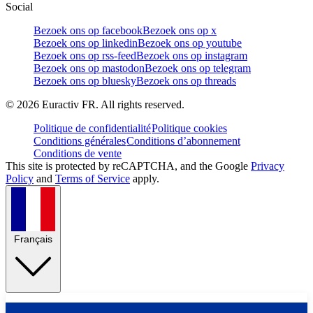
Social
Bezoek ons op facebook
Bezoek ons op x
Bezoek ons op linkedin
Bezoek ons op youtube
Bezoek ons op rss-feed
Bezoek ons op instagram
Bezoek ons op mastodon
Bezoek ons op telegram
Bezoek ons op bluesky
Bezoek ons op threads
©
2026
Euractiv FR. All rights reserved.
Politique de confidentialité
Politique cookies
Conditions générales
Conditions d’abonnement
Conditions de vente
This site is protected by reCAPTCHA, and the Google
Privacy
Policy
and
Terms of Service
apply.
Français