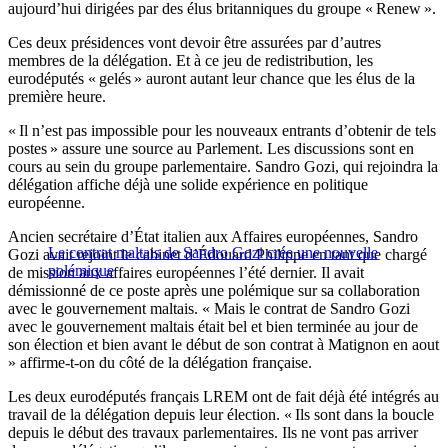
aujourd’hui dirigées par des élus britanniques du groupe « Renew ».
Ces deux présidences vont devoir être assurées par d’autres
membres de la délégation. Et à ce jeu de redistribution, les
eurodéputés « gelés » auront autant leur chance que les élus de la
première heure.
« Il n’est pas impossible pour les nouveaux entrants d’obtenir de tels
postes » assure une source au Parlement. Les discussions sont en
cours au sein du groupe parlementaire. Sandro Gozi, qui rejoindra la
délégation affiche déjà une solide expérience en politique
européenne.
Ancien secrétaire d’État italien aux Affaires européennes, Sandro
Le contrat maltais de Sandro Gozi crée une nouvelle
Gozi avait rejoint le cabinet d’Édouard Philippe en tant que chargé
polémique
de mission aux affaires européennes l’été dernier. Il avait
démissionné de ce poste après une polémique sur sa collaboration
avec le gouvernement maltais. « Mais le contrat de Sandro Gozi
avec le gouvernement maltais était bel et bien terminée au jour de
son élection et bien avant le début de son contrat à Matignon en aout
» affirme-t-on du côté de la délégation française.
Les deux eurodéputés français LREM ont de fait déjà été intégrés au
travail de la délégation depuis leur élection. « Ils sont dans la boucle
depuis le début des travaux parlementaires. Ils ne vont pas arriver