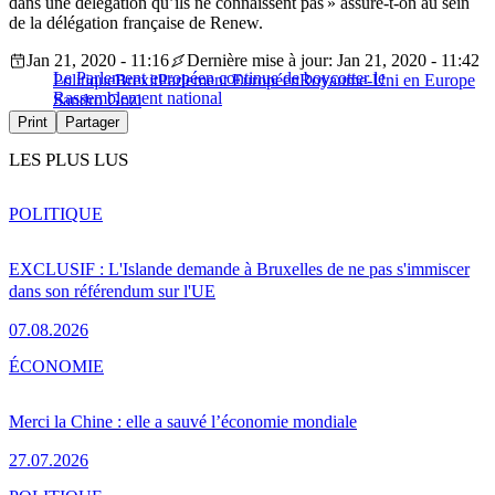
dans une délégation qu’ils ne connaissent pas » assure-t-on au sein
de la délégation française de Renew.
Jan 21, 2020 - 11:16
Dernière mise à jour: Jan 21, 2020 - 11:42
Le Parlement européen continue de boycotter le
Politique
Brexit
Parlement Européen
Royaume-Uni en Europe
Rassemblement national
Sandro Gozi
Print
Partager
LES PLUS LUS
POLITIQUE
EXCLUSIF : L'Islande demande à Bruxelles de ne pas s'immiscer
dans son référendum sur l'UE
07.08.2026
ÉCONOMIE
Merci la Chine : elle a sauvé l’économie mondiale
27.07.2026