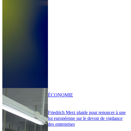
ÉCONOMIE
Friedrich Merz plaide pour renoncer à une
loi européenne sur le devoir de vigilance
des entreprises