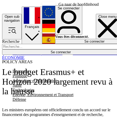
Ga naar de hoofdinhoud
Se connecter
Open sub
Close menu
English
navigation
Français
Deutsch
Vous êtes déconnecté.
Recherche
Se connecter
Español
Lumières éteintes
Se connecter
Rapporteur
Politique
Économie
Newsletters
Evénements
Em
ÉCONOMIE
POLICY AREAS
Le budget Erasmus+ et
Economie
Politique
Horizon 2020 largement revu à
Agriculture et Alimentation
Santé
la hausse
Technologies
Energie, Environnement et Transport
Défense
Les ministres européens ont officiellement conclu un accord sur le
financement des programmes d'enseignement et de recherche,