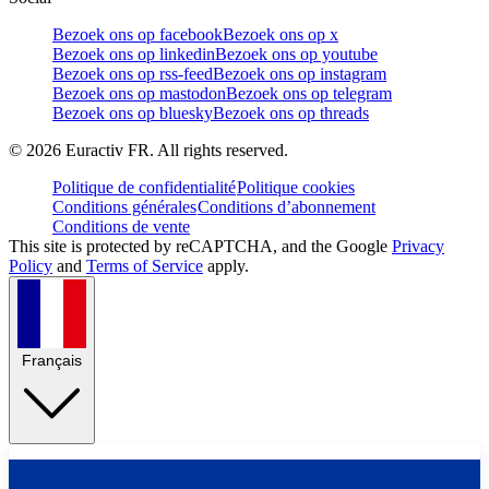
Bezoek ons op facebook
Bezoek ons op x
Bezoek ons op linkedin
Bezoek ons op youtube
Bezoek ons op rss-feed
Bezoek ons op instagram
Bezoek ons op mastodon
Bezoek ons op telegram
Bezoek ons op bluesky
Bezoek ons op threads
©
2026
Euractiv FR. All rights reserved.
Politique de confidentialité
Politique cookies
Conditions générales
Conditions d’abonnement
Conditions de vente
This site is protected by reCAPTCHA, and the Google
Privacy
Policy
and
Terms of Service
apply.
Français