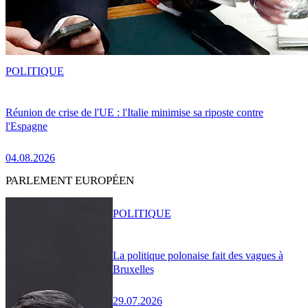
POLITIQUE
Réunion de crise de l'UE : l'Italie minimise sa riposte contre
l'Espagne
04.08.2026
PARLEMENT EUROPÉEN
POLITIQUE
La politique polonaise fait des vagues à
Bruxelles
29.07.2026