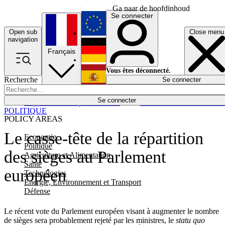
Ga naar de hoofdinhoud
Se connecter
Open sub
Close menu
English
navigation
Français
Deutsch
Vous êtes déconnecté.
Recherche
Se connecter
Español
Lumières éteintes
Se connecter
Rapporteur
Politique
Économie
Newsletters
Evénements
Em
POLITIQUE
POLICY AREAS
Le casse-tête de la répartition
Economie
Politique
des sièges au Parlement
Agriculture et Alimentation
Santé
européen
Technologies
Energie, Environnement et Transport
Défense
Le récent vote du Parlement européen visant à augmenter le nombre
de sièges sera probablement rejeté par les ministres, le
statu quo