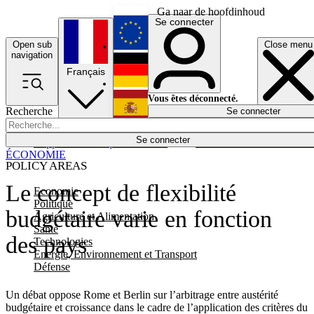
Ga naar de hoofdinhoud
Se connecter
Open sub
Close menu
English
navigation
Français
Deutsch
Vous êtes déconnecté.
Recherche
Se connecter
Español
Lumières éteintes
Se connecter
Rapporteur
Politique
Économie
Newsletters
Evénements
Em
ÉCONOMIE
POLICY AREAS
Le concept de flexibilité
Economie
Politique
budgétaire varie en fonction
Agriculture et Alimentation
Santé
des pays
Technologies
Energie, Environnement et Transport
Défense
Un débat oppose Rome et Berlin sur l’arbitrage entre austérité
budgétaire et croissance dans le cadre de l’application des critères du