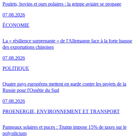
Poulets, bovins et ours polaires : la grippe aviaire se propage
07.08.2026
ÉCONOMIE
La « résilience surprenante » de l'Allemagne face à la forte hausse
des exportations chinoises
07.08.2026
POLITIQUE
Quatre pays européens mettent en garde contre les projets de la
Russie pour l'Ossétie du Sud
07.08.2026
PRO
ENERGIE, ENVIRONNEMENT ET TRANSPORT
Panneaux solaires et puces : Trump impose 15% de taxes sur le
polysilicium