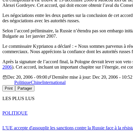
Alexei Gordeyev. Cet accord, qui doit encore obtenir l’aval du Consei
Les négociations entre les deux parties sur la conclusion de cet accor
des négociations avec les autorités russes.
Selon l’accord préliminaire, la Russie n’étendra pas son embargo initi
Bulgarie au 1er janvier 2007.
Le commissaire Kyprianou a déclaré : « Nous sommes parvenus à résou
commerciaux. Nous apprécions la confiance dont les autorités russes f
Après la signature de l’accord final, la Pologne devrait lever son veto
2006
). Cet accord, incluant un important chapitre sur l’énergie, est 
Dec 20, 2006 - 09:00
Dernière mise à jour: Dec 20, 2006 - 10:52
Politique
Chine
International
Print
Partager
LES PLUS LUS
POLITIQUE
L'UE accepte d'assouplir les sanctions contre la Russie face à la résis