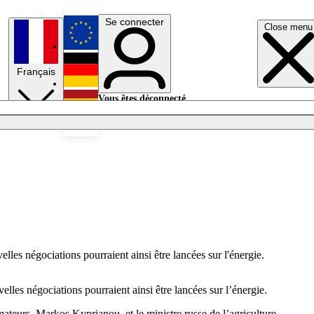
Se connecter
Close menu
English
Français
Deutsch
Vous êtes déconnecté.
Se connecter
Español
Lumières éteintes
les négociations pourraient ainsi être lancées sur l'énergie.
les négociations pourraient ainsi être lancées sur l’énergie.
teurs, Markos Kyprianou, et le ministre russe de l’agriculture,