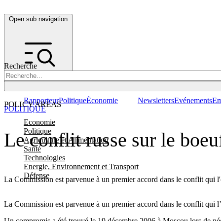
Open sub navigation
Recherche
Rapporteur
Politique
Économie
Newsletters
Evénements
Em
POLICY AREAS
POLITIQUE
Economie
Politique
Le conflit russe sur le boeu
Agriculture et Alimentation
Santé
Technologies
Energie, Environnement et Transport
Défense
La Commission est parvenue à un premier accord dans le conflit qui l'o
La Commission est parvenue à un premier accord dans le conflit qui l’o
Un compromis a été trouvé le 19 décembre 2006 à Moscou lors de négoci