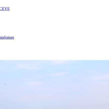
 ICEYE
mpérature