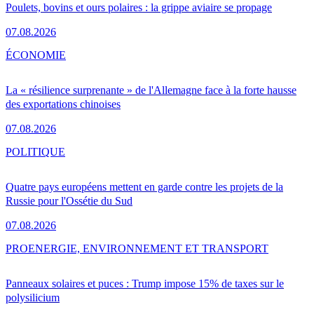
Poulets, bovins et ours polaires : la grippe aviaire se propage
07.08.2026
ÉCONOMIE
La « résilience surprenante » de l'Allemagne face à la forte hausse
des exportations chinoises
07.08.2026
POLITIQUE
Quatre pays européens mettent en garde contre les projets de la
Russie pour l'Ossétie du Sud
07.08.2026
PRO
ENERGIE, ENVIRONNEMENT ET TRANSPORT
Panneaux solaires et puces : Trump impose 15% de taxes sur le
polysilicium