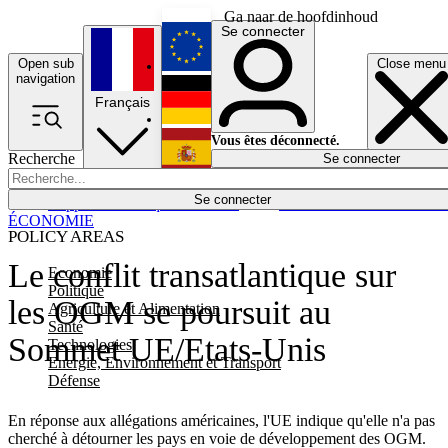
Ga naar de hoofdinhoud
Se connecter
Open sub
Close menu
English
navigation
Français
Deutsch
Vous êtes déconnecté.
Recherche
Se connecter
Español
Lumières éteintes
Se connecter
Rapporteur
Politique
Économie
Newsletters
Evénements
Em
ÉCONOMIE
POLICY AREAS
Le conflit transatlantique sur
Economie
Politique
les OGM se poursuit au
Agriculture et Alimentation
Santé
Sommet UE/Etats-Unis
Technologies
Energie, Environnement et Transport
Défense
En réponse aux allégations américaines, l'UE indique qu'elle n'a pas
cherché à détourner les pays en voie de développement des OGM.