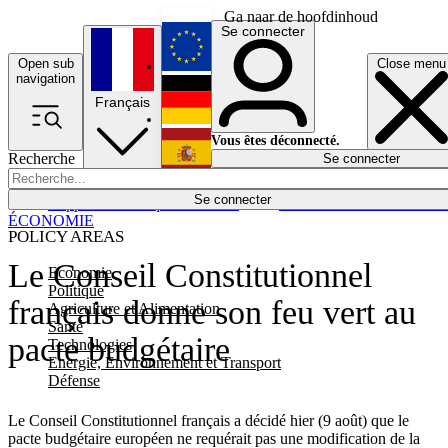
Ga naar de hoofdinhoud
Se connecter
Open sub
Close menu
English
navigation
Français
Deutsch
Vous êtes déconnecté.
Recherche
Se connecter
Español
Lumières éteintes
Se connecter
Rapporteur
Politique
Économie
Newsletters
Evénements
Em
ÉCONOMIE
POLICY AREAS
Le Conseil Constitutionnel
Economie
Politique
français donne son feu vert au
Agriculture et Alimentation
Santé
pacte budgétaire
Technologies
Energie, Environnement et Transport
Défense
Le Conseil Constitutionnel français a décidé hier (9 août) que le
pacte budgétaire européen ne requérait pas une modification de la