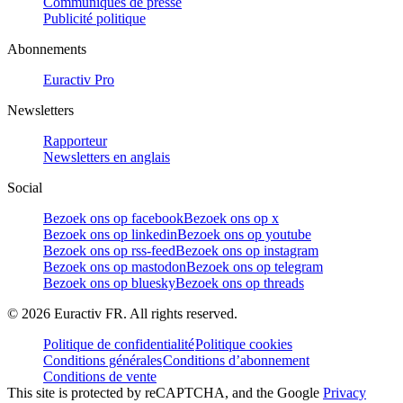
Communiqués de presse
Publicité politique
Abonnements
Euractiv Pro
Newsletters
Rapporteur
Newsletters en anglais
Social
Bezoek ons op facebook
Bezoek ons op x
Bezoek ons op linkedin
Bezoek ons op youtube
Bezoek ons op rss-feed
Bezoek ons op instagram
Bezoek ons op mastodon
Bezoek ons op telegram
Bezoek ons op bluesky
Bezoek ons op threads
©
2026
Euractiv FR. All rights reserved.
Politique de confidentialité
Politique cookies
Conditions générales
Conditions d’abonnement
Conditions de vente
This site is protected by reCAPTCHA, and the Google
Privacy