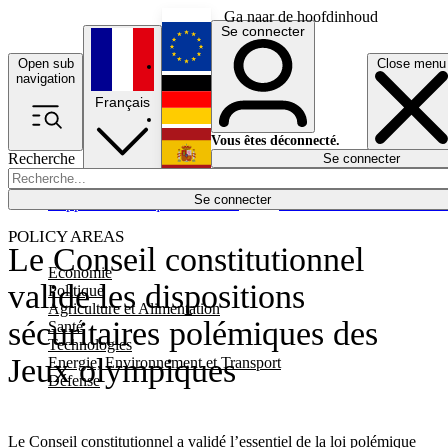
Ga naar de hoofdinhoud
Se connecter
Open sub
Close menu
English
navigation
Français
Deutsch
Vous êtes déconnecté.
Recherche
Se connecter
Español
Lumières éteintes
Se connecter
Rapporteur
Politique
Économie
Newsletters
Evénements
Em
POLICY AREAS
Le Conseil constitutionnel
Economie
valide les dispositions
Politique
Agriculture et Alimentation
sécuritaires polémiques des
Santé
Technologies
Jeux olympiques
Energie, Environnement et Transport
Défense
Le Conseil constitutionnel a validé l’essentiel de la loi polémique