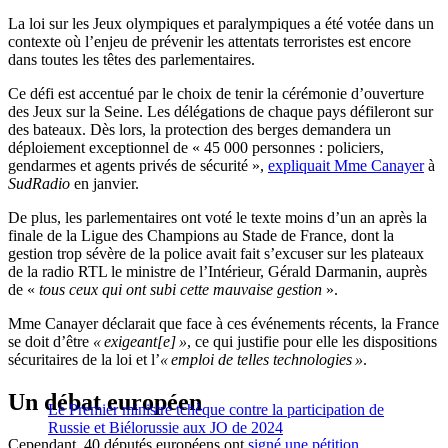
La loi sur les Jeux olympiques et paralympiques a été votée dans un
contexte où l’enjeu de prévenir les attentats terroristes est encore
dans toutes les têtes des parlementaires.
Ce défi est accentué par le choix de tenir la cérémonie d’ouverture
des Jeux sur la Seine. Les délégations de chaque pays défileront sur
des bateaux. Dès lors, la protection des berges demandera un
déploiement exceptionnel de « 45 000 personnes : policiers,
gendarmes et agents privés de sécurité »,
expliquait Mme Canayer
à
SudRadio
en janvier.
De plus, les parlementaires ont voté le texte moins d’un an après la
finale de la Ligue des Champions au Stade de France, dont la
gestion trop sévère de la police avait fait s’excuser sur les plateaux
de la radio RTL le ministre de l’Intérieur, Gérald Darmanin, auprès
de «
tous ceux qui ont subi cette mauvaise gestion
».
Mme Canayer déclarait que face à ces événements récents, la France
se doit d’être
« exigeant[e] »
, ce qui justifie pour elle les dispositions
sécuritaires de la loi et l’
« emploi de telles technologies »
.
Un débat européen
Le Premier ministre tchèque contre la participation de
Russie et Biélorussie aux JO de 2024
Cependant, 40 députés européens ont
signé une pétition