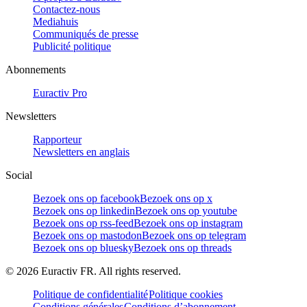
Contactez-nous
Mediahuis
Communiqués de presse
Publicité politique
Abonnements
Euractiv Pro
Newsletters
Rapporteur
Newsletters en anglais
Social
Bezoek ons op facebook
Bezoek ons op x
Bezoek ons op linkedin
Bezoek ons op youtube
Bezoek ons op rss-feed
Bezoek ons op instagram
Bezoek ons op mastodon
Bezoek ons op telegram
Bezoek ons op bluesky
Bezoek ons op threads
©
2026
Euractiv FR. All rights reserved.
Politique de confidentialité
Politique cookies
Conditions générales
Conditions d’abonnement