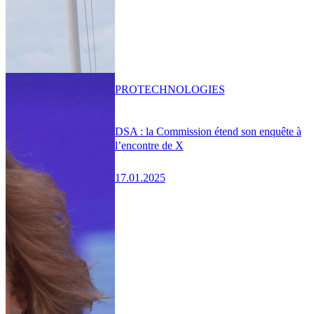
PRO
TECHNOLOGIES
DSA : la Commission étend son enquête à
l’encontre de X
17.01.2025