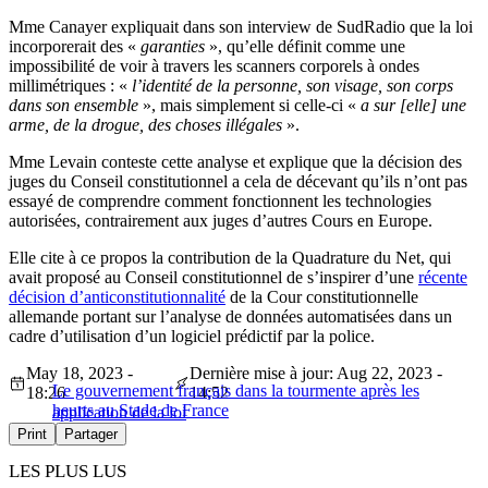
Mme Canayer expliquait dans son interview de SudRadio que la loi
incorporerait des «
garanties
», qu’elle définit comme une
impossibilité de voir à travers les scanners corporels à ondes
millimétriques : «
l’identité de la personne, son visage, son corps
dans son ensemble
», mais simplement si celle-ci «
a sur [elle] une
arme, de la drogue, des choses illégales
».
Mme Levain conteste cette analyse et explique que la décision des
juges du Conseil constitutionnel a cela de décevant qu’ils n’ont pas
essayé de comprendre comment fonctionnent les technologies
autorisées, contrairement aux juges d’autres Cours en Europe.
Elle cite à ce propos la contribution de la Quadrature du Net, qui
avait proposé au Conseil constitutionnel de s’inspirer d’une
récente
décision d’anticonstitutionnalité
de la Cour constitutionnelle
allemande portant sur l’analyse de données automatisées dans un
cadre d’utilisation d’un logiciel prédictif par la police.
May 18, 2023 -
Dernière mise à jour: Aug 22, 2023 -
Le gouvernement français dans la tourmente après les
18:26
14:52
heurts au Stade de France
application de la loi
Print
Partager
LES PLUS LUS