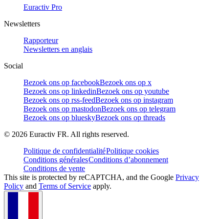
Euractiv Pro
Newsletters
Rapporteur
Newsletters en anglais
Social
Bezoek ons op facebook
Bezoek ons op x
Bezoek ons op linkedin
Bezoek ons op youtube
Bezoek ons op rss-feed
Bezoek ons op instagram
Bezoek ons op mastodon
Bezoek ons op telegram
Bezoek ons op bluesky
Bezoek ons op threads
©
2026
Euractiv FR. All rights reserved.
Politique de confidentialité
Politique cookies
Conditions générales
Conditions d’abonnement
Conditions de vente
This site is protected by reCAPTCHA, and the Google
Privacy
Policy
and
Terms of Service
apply.