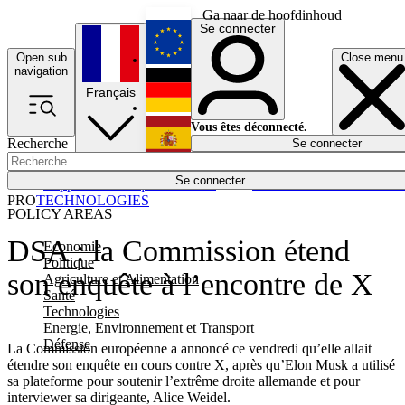
Ga naar de hoofdinhoud
Se connecter
Open sub
Close menu
English
navigation
Français
Deutsch
Vous êtes déconnecté.
Recherche
Se connecter
Español
Lumières éteintes
Se connecter
Rapporteur
Politique
Économie
Newsletters
Evénements
Em
PRO
TECHNOLOGIES
POLICY AREAS
DSA : la Commission étend
Economie
Politique
son enquête à l’encontre de X
Agriculture et Alimentation
Santé
Technologies
Energie, Environnement et Transport
Défense
La Commission européenne a annoncé ce vendredi qu’elle allait
étendre son enquête en cours contre X, après qu’Elon Musk a utilisé
sa plateforme pour soutenir l’extrême droite allemande et pour
interviewer sa dirigeante, Alice Weidel.