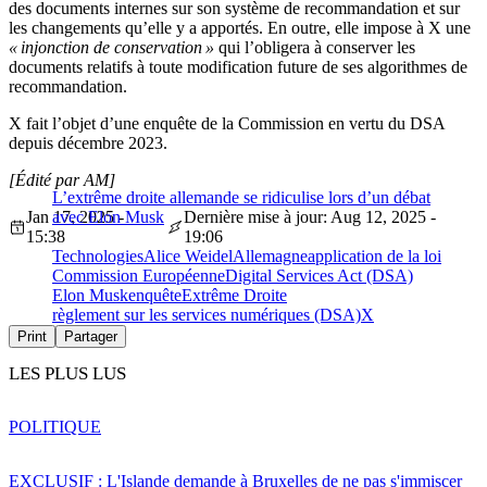
des documents internes sur son système de recommandation et sur
les changements qu’elle y a apportés. En outre, elle impose à X une
« injonction de conservation »
qui l’obligera à conserver les
documents relatifs à toute modification future de ses algorithmes de
recommandation.
X fait l’objet d’une enquête de la Commission en vertu du DSA
depuis décembre 2023.
[Édité par AM]
L’extrême droite allemande se ridiculise lors d’un débat
Jan 17, 2025 -
avec Elon Musk
Dernière mise à jour: Aug 12, 2025 -
15:38
19:06
Technologies
Alice Weidel
Allemagne
application de la loi
Commission Européenne
Digital Services Act (DSA)
Elon Musk
enquête
Extrême Droite
règlement sur les services numériques (DSA)
X
Print
Partager
LES PLUS LUS
POLITIQUE
EXCLUSIF : L'Islande demande à Bruxelles de ne pas s'immiscer