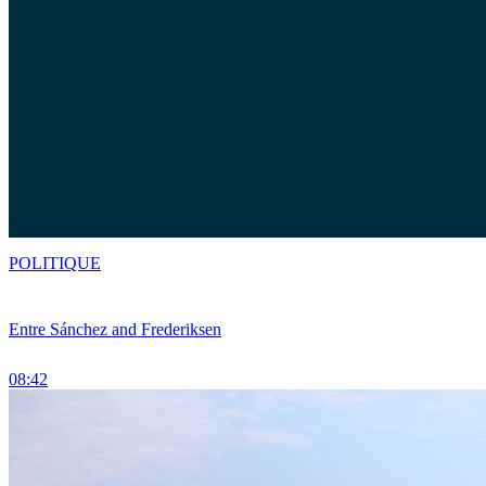
POLITIQUE
Entre Sánchez and Frederiksen
08:42