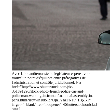
Avec la loi antiterroriste, le legislateur espère avoir
trouvé un point d'équilibre entre prérogatives de
l'administration et contrôle juridictionnel. [<a
href="http://www.shutterstock.com/pic-
351891290/stock-photo-french-police-car-and-
policeman-walking-in-front-of-national-assembly-in-
paris.html?src=wn1ub-R7Ujn1YhzFNF7_Hg-1-1"
target="_blank" rel="noopener">[Shutterstock/onickz]
</a>]