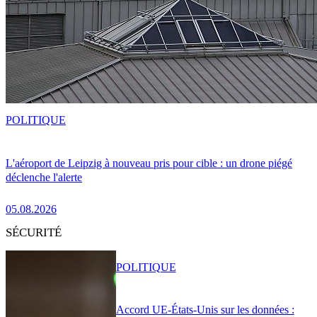
POLITIQUE
L'aéroport de Leipzig à nouveau pris pour cible : un drone piégé
déclenche l'alerte
05.08.2026
SÉCURITÉ
POLITIQUE
Accord UE-États-Unis sur les données :