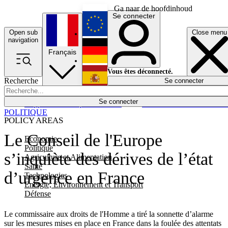
Ga naar de hoofdinhoud
Se connecter
Open sub
Close menu
English
navigation
Français
Deutsch
Vous êtes déconnecté.
Recherche
Se connecter
Español
Lumières éteintes
Se connecter
Rapporteur
Politique
Économie
Newsletters
Evénements
Em
POLITIQUE
POLICY AREAS
Le Conseil de l'Europe
Economie
Politique
s’inquiète des dérives de l’état
Agriculture et Alimentation
Santé
d’urgence en France
Technologies
Energie, Environnement et Transport
Défense
Le commissaire aux droits de l'Homme a tiré la sonnette d’alarme
sur les mesures mises en place en France dans la foulée des attentats