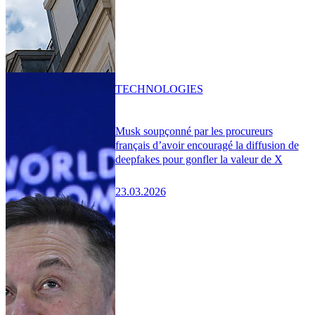
TECHNOLOGIES
Musk soupçonné par les procureurs
français d’avoir encouragé la diffusion de
deepfakes pour gonfler la valeur de X
23.03.2026