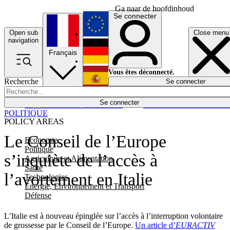
Ga naar de hoofdinhoud
Se connecter
Open sub
Close menu
English
navigation
Français
Deutsch
Vous êtes déconnecté.
Recherche
Se connecter
Español
Lumières éteintes
Se connecter
Rapporteur
Politique
Économie
Newsletters
Evénements
Em
POLITIQUE
POLICY AREAS
Le Conseil de l’Europe
Economie
Politique
s’inquiète de l’accès à
Agriculture et Alimentation
Santé
l’avortement en Italie
Technologies
Energie, Environnement et Transport
Défense
L’Italie est à nouveau épinglée sur l’accès à l’interruption volontaire
de grossesse par le Conseil de l’Europe.
Un article d’
EURACTIV