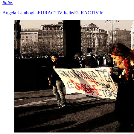
Italie
.
Angela Lamboglia
EURACTIV Italie
/
EURACTIV.fr