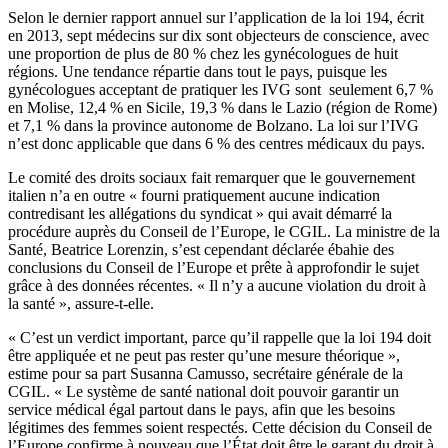
Selon le dernier rapport annuel sur l’application de la loi 194, écrit
en 2013, sept médecins sur dix sont objecteurs de conscience, avec
une proportion de plus de 80 % chez les gynécologues de huit
régions. Une tendance répartie dans tout le pays, puisque les
gynécologues acceptant de pratiquer les IVG sont seulement 6,7 %
en Molise, 12,4 % en Sicile, 19,3 % dans le Lazio (région de Rome)
et 7,1 % dans la province autonome de Bolzano. La loi sur l’IVG
n’est donc applicable que dans 6 % des centres médicaux du pays.
Le comité des droits sociaux fait remarquer que le gouvernement
italien n’a en outre « fourni pratiquement aucune indication
contredisant les allégations du syndicat » qui avait démarré la
procédure auprès du Conseil de l’Europe, le CGIL. La ministre de la
Santé, Beatrice Lorenzin, s’est cependant déclarée ébahie des
conclusions du Conseil de l’Europe et prête à approfondir le sujet
grâce à des données récentes. « Il n’y a aucune violation du droit à
la santé », assure-t-elle.
« C’est un verdict important, parce qu’il rappelle que la loi 194 doit
être appliquée et ne peut pas rester qu’une mesure théorique »,
estime pour sa part Susanna Camusso, secrétaire générale de la
CGIL. « Le système de santé national doit pouvoir garantir un
service médical égal partout dans le pays, afin que les besoins
légitimes des femmes soient respectés. Cette décision du Conseil de
l’Europe confirme à nouveau que l’État doit être le garant du droit à