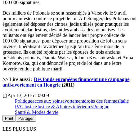
100 000 signatures.
Des milliers de Polonais se sont rassemblés à Varsovie le 9 avril
pour manifester contre ce projet de loi. À l’étranger, des Polonais ont
également été déposer des cintres, jadis utilisés pour pratiquer les
avortement clandestins, devant les ambassades polonaises. Les
militants ont également décidé de lancer leur propre collecte de
100 000 signatures, pour déposer une proposition de loi en sens
inverse, libéralisant l’avortement jusqu’au troisième mois de la
grossesse. Ils ont été rejoints par les épouses de trois anciens
présidents polonais, Danuta Walesa, Jolanta Kwasniewska et Anna
Komorowska, qui ont dénoncé le projet de loi dans une lettre
ouverte rendue publique mardi.
>> Lire aussi :
Des fonds européens financent une campagne
anti-avortement en Hongrie
(2011)
Apr 13, 2016 - 09:09
Politique
accès aux soins
avortement
droits des femmes
Italie
IVG
Justice
Justice & Affaires intérieures
Pologne
Santé & Modes de vie
Print
Partager
LES PLUS LUS