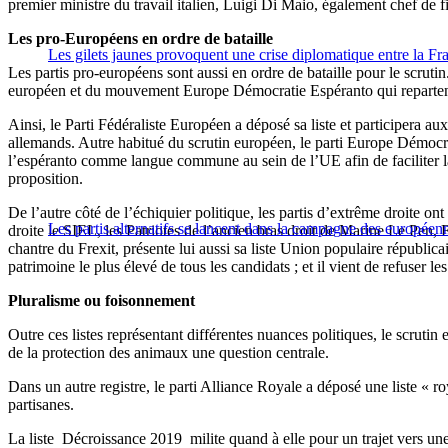
premier ministre du travail italien, Luigi Di Maio, également chef de
Les pro-Européens en ordre de bataille
Les gilets jaunes provoquent une crise diplomatique entre la Fran
Les partis pro-européens sont aussi en ordre de bataille pour le scruti
européen et du mouvement Europe Démocratie Espéranto qui repartent c
Ainsi, le Parti Fédéraliste Européen a déposé sa liste et participera au
allemands. Autre habitué du scrutin européen, le parti Europe Démocra
l’espéranto comme langue commune au sein de l’UE afin de faciliter la
proposition.
De l’autre côté de l’échiquier politique, les partis d’extrême droite 
Les partis alternatifs se lancent dans la campagne des européen
droite le SIEL, les Patriotes de l’ancien bras droit de Marine Le Pen
chantre du Frexit, présente lui aussi sa liste Union populaire républic
patrimoine le plus élevé de tous les candidats ; et il vient de refuser 
Pluralisme ou foisonnement
Outre ces listes représentant différentes nuances politiques, le scrutin
de la protection des animaux une question centrale.
Dans un autre registre, le parti Alliance Royale a déposé une liste « r
partisanes.
La liste Décroissance 2019 milite quand à elle pour un trajet vers une