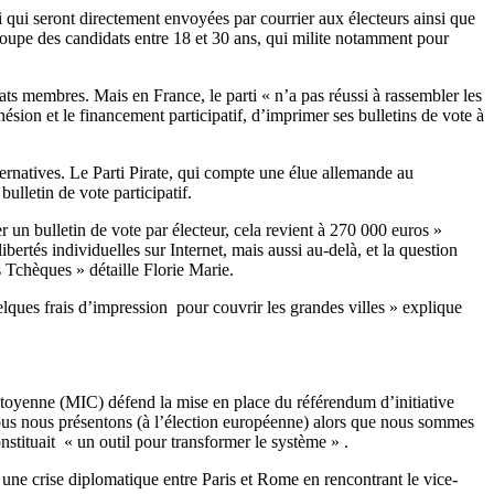
i qui seront directement envoyées par courrier aux électeurs ainsi que
groupe des candidats entre 18 et 30 ans, qui milite notamment pour
tats membres. Mais en France, le parti « n’a pas réussi à rassembler les
ésion et le financement participatif, d’imprimer ses bulletins de vote à
ernatives. Le Parti Pirate, qui compte une élue allemande au
lletin de vote participatif.
r un bulletin de vote par électeur, cela revient à 270 000 euros »
ertés individuelles sur Internet, mais aussi au-delà, et la question
chèques » détaille Florie Marie.
uelques frais d’impression pour couvrir les grandes villes » explique
citoyenne (MIC) défend la mise en place du référendum d’initiative
ous nous présentons (à l’élection européenne) alors que nous sommes
stituait « un outil pour transformer le système » .
ne crise diplomatique entre Paris et Rome en rencontrant le vice-