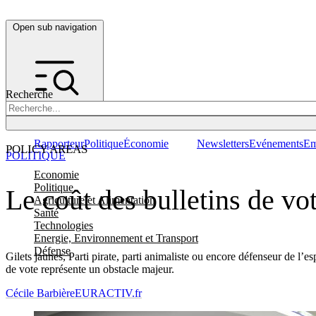
Open sub navigation
Recherche
Rapporteur
Politique
Économie
Newsletters
Evénements
Em
POLICY AREAS
POLITIQUE
Economie
Politique
Le coût des bulletins de vot
Agriculture et Alimentation
Santé
Technologies
Energie, Environnement et Transport
Défense
Gilets jaunes, Parti pirate, parti animaliste ou encore défenseur de l’
de vote représente un obstacle majeur.
Cécile Barbière
EURACTIV.fr