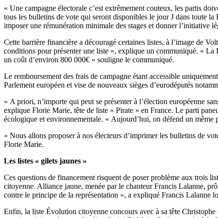
« Une campagne électorale c’est extrêmement couteux, les partis doiven
tous les bulletins de vote qui seront disponibles le jour J dans toute 
imposer une rémunération minimale des stages et donner l’initiative l
Cette barrière financière a découragé certaines listes, à l’image de Vo
conditions pour présenter une liste », explique un communiqué. « La Fra
un coût d’environ 800 000€ » souligne le communiqué.
Le remboursement des frais de campagne étant accessible uniquement pou
Parlement européen et vise de nouveaux sièges d’eurodéputés notammen
« A priori, n’importe qui peut se présenter à l’élection européenne sans
explique Florie Marie, tête de liste « Pirate » en France. Le parti pan
écologique et environnementale. « Aujourd’hui, on défend un même p
« Nous allons proposer à nos électeurs d’imprimer les bulletins de vote 
Florie Marie.
Les listes « gilets jaunes »
Ces questions de financement risquent de poser problème aux trois list
citoyenne. Alliance jaune, menée par le chanteur Francis Lalanne, p
contre le principe de la représentation », a expliqué Francis Lalanne 
Enfin, la liste Évolution citoyenne concours avec à sa tête Christop