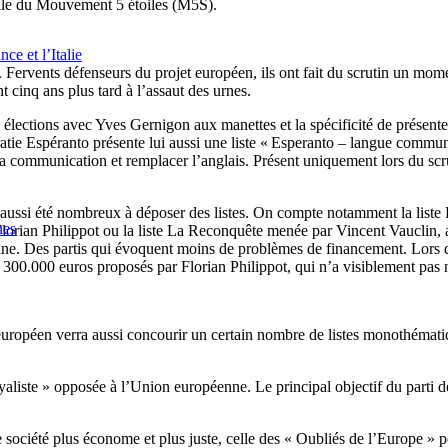
 file du Mouvement 5 étoiles (M5S).
ce et l’Italie
n. Fervents défenseurs du projet européen, ils ont fait du scrutin un mo
inq ans plus tard à l’assaut des urnes.
x élections avec Yves Gernigon aux manettes et la spécificité de présente
tie Espéranto présente lui aussi une liste « Esperanto – langue commune
 communication et remplacer l’anglais. Présent uniquement lors du scrut
ont aussi été nombreux à déposer des listes. On compte notamment la list
nes
, Florian Philippot ou la liste La Reconquête menée par Vincent Vauclin,
aine. Des partis qui évoquent moins de problèmes de financement. Lors de
les 300.000 euros proposés par Florian Philippot, qui n’a visiblement pas
 européen verra aussi concourir un certain nombre de listes monothématiqu
oyaliste » opposée à l’Union européenne. Le principal objectif du parti 
 société plus économe et plus juste, celle des « Oubliés de l’Europe » po