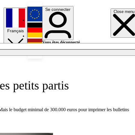
Se connecter
Close menu
English
Français
Deutsch
Vous êtes déconnecté.
Se connecter
Español
Lumières éteintes
s petits partis
s. Mais le budget minimal de 300.000 euros pour imprimer les bulletins