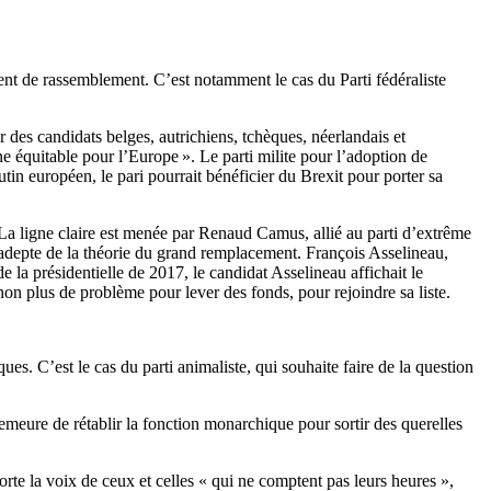
ment de rassemblement. C’est notamment le cas du Parti fédéraliste
r des candidats belges, autrichiens, tchèques, néerlandais et
 équitable pour l’Europe ». Le parti milite pour l’adoption de
in européen, le pari pourrait bénéficier du Brexit pour porter sa
e La ligne claire est menée par Renaud Camus, allié au parti d’extrême
 adepte de la théorie du grand remplacement. François Asselineau,
 la présidentielle de 2017, le candidat Asselineau affichait le
 non plus de problème pour lever des fonds, pour rejoindre sa liste.
es. C’est le cas du parti animaliste, qui souhaite faire de la question
demeure de rétablir la fonction monarchique pour sortir des querelles
rte la voix de ceux et celles « qui ne comptent pas leurs heures »,