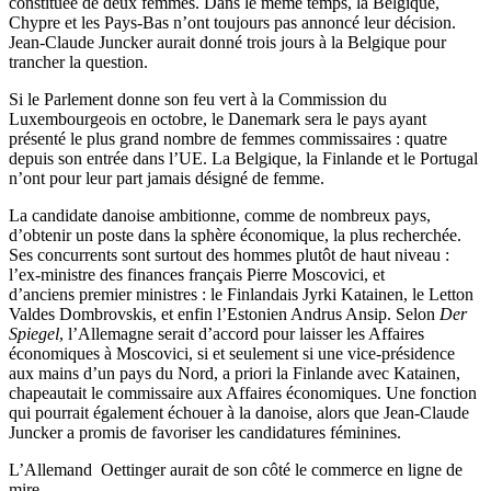
constituée de deux femmes. Dans le même temps, la Belgique,
Chypre et les Pays-Bas n’ont toujours pas annoncé leur décision.
Jean-Claude Juncker aurait donné trois jours à la Belgique pour
trancher la question.
Si le Parlement donne son feu vert à la Commission du
Luxembourgeois en octobre, le Danemark sera le pays ayant
présenté le plus grand nombre de femmes commissaires : quatre
depuis son entrée dans l’UE. La Belgique, la Finlande et le Portugal
n’ont pour leur part jamais désigné de femme.
La candidate danoise ambitionne, comme de nombreux pays,
d’obtenir un poste dans la sphère économique, la plus recherchée.
Ses concurrents sont surtout des hommes plutôt de haut niveau :
l’ex-ministre des finances français Pierre Moscovici, et
d’anciens premier ministres : le Finlandais Jyrki Katainen, le Letton
Valdes Dombrovskis, et enfin l’Estonien Andrus Ansip. Selon
Der
Spiegel
, l’Allemagne serait d’accord pour laisser les Affaires
économiques à Moscovici, si et seulement si une vice-présidence
aux mains d’un pays du Nord, a priori la Finlande avec Katainen,
chapeautait le commissaire aux Affaires économiques. Une fonction
qui pourrait également échouer à la danoise, alors que Jean-Claude
Juncker a promis de favoriser les candidatures féminines.
L’Allemand Oettinger aurait de son côté le commerce en ligne de
mire.