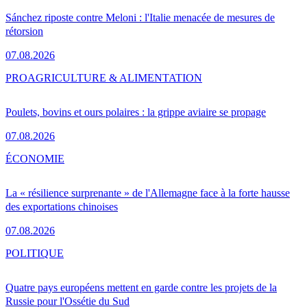
Sánchez riposte contre Meloni : l'Italie menacée de mesures de
rétorsion
07.08.2026
PRO
AGRICULTURE & ALIMENTATION
Poulets, bovins et ours polaires : la grippe aviaire se propage
07.08.2026
ÉCONOMIE
La « résilience surprenante » de l'Allemagne face à la forte hausse
des exportations chinoises
07.08.2026
POLITIQUE
Quatre pays européens mettent en garde contre les projets de la
Russie pour l'Ossétie du Sud