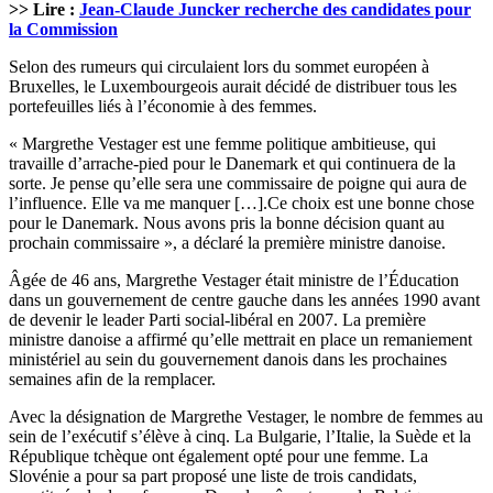
>> Lire :
Jean-Claude Juncker recherche des candidates pour
la Commission
Selon des rumeurs qui circulaient lors du sommet européen à
Bruxelles, le Luxembourgeois aurait décidé de distribuer tous les
portefeuilles liés à l’économie à des femmes.
« Margrethe Vestager est une femme politique ambitieuse, qui
travaille d’arrache-pied pour le Danemark et qui continuera de la
sorte. Je pense qu’elle sera une commissaire de poigne qui aura de
l’influence. Elle va me manquer […].Ce choix est une bonne chose
pour le Danemark. Nous avons pris la bonne décision quant au
prochain commissaire », a déclaré la première ministre danoise.
Âgée de 46 ans, Margrethe Vestager était ministre de l’Éducation
dans un gouvernement de centre gauche dans les années 1990 avant
de devenir le leader Parti social-libéral en 2007. La première
ministre danoise a affirmé qu’elle mettrait en place un remaniement
ministériel au sein du gouvernement danois dans les prochaines
semaines afin de la remplacer.
Avec la désignation de Margrethe Vestager, le nombre de femmes au
sein de l’exécutif s’élève à cinq. La Bulgarie, l’Italie, la Suède et la
République tchèque ont également opté pour une femme. La
Slovénie a pour sa part proposé une liste de trois candidats,