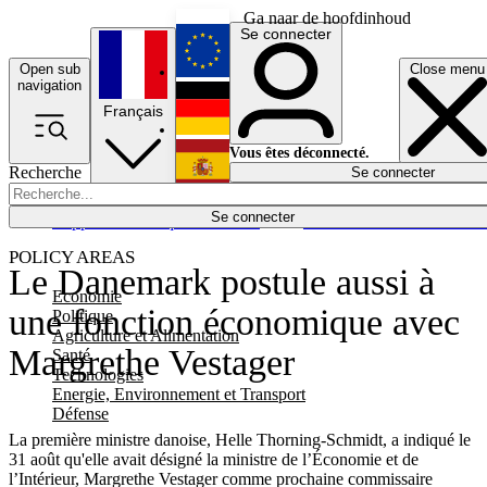
Ga naar de hoofdinhoud
Se connecter
Open sub
Close menu
English
navigation
Français
Deutsch
Vous êtes déconnecté.
Recherche
Se connecter
Español
Lumières éteintes
Se connecter
Rapporteur
Politique
Économie
Newsletters
Evénements
Em
POLICY AREAS
Le Danemark postule aussi à
Economie
une fonction économique avec
Politique
Agriculture et Alimentation
Margrethe Vestager
Santé
Technologies
Energie, Environnement et Transport
Défense
La première ministre danoise, Helle Thorning-Schmidt, a indiqué le
31 août qu'elle avait désigné la ministre de l’Économie et de
l’Intérieur, Margrethe Vestager comme prochaine commissaire