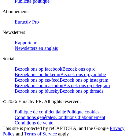
Publicité politique
Abonnements
Euractiv Pro
Newsletters
Rapporteur
Newsletters en anglais
Social
Bezoek ons op facebook
Bezoek ons op x
Bezoek ons op linkedin
Bezoek ons op youtube
Bezoek ons op rss-feed
Bezoek ons op instagram
Bezoek ons op mastodon
Bezoek ons op telegram
Bezoek ons op bluesky
Bezoek ons op threads
©
2026
Euractiv FR. All rights reserved.
Politique de confidentialité
Politique cookies
Conditions générales
Conditions d’abonnement
Conditions de vente
This site is protected by reCAPTCHA, and the Google
Privacy
Policy
and
Terms of Service
apply.