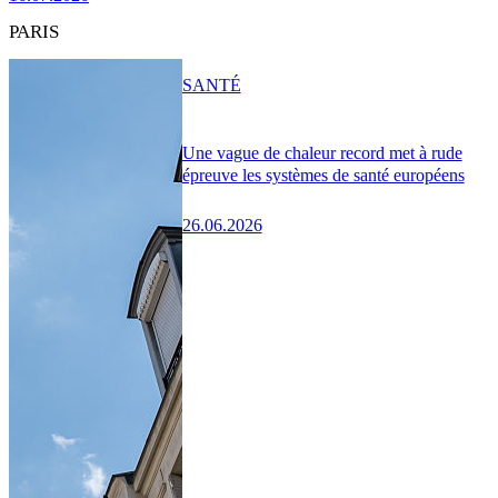
PARIS
SANTÉ
Une vague de chaleur record met à rude
épreuve les systèmes de santé européens
26.06.2026