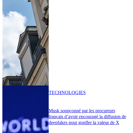
TECHNOLOGIES
Musk soupçonné par les procureurs
français d’avoir encouragé la diffusion de
deepfakes pour gonfler la valeur de X