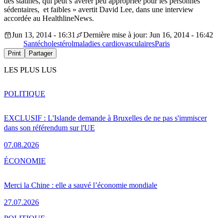
des statines, qui peut s’avérer peu appropriée pour les personnes
sédentaires, et faibles » avertit David Lee, dans une interview
accordée au HealthlineNews.
Jun 13, 2014 - 16:31
Dernière mise à jour: Jun 16, 2014 - 16:42
Santé
cholestérol
maladies cardiovasculaires
Paris
Print
Partager
LES PLUS LUS
POLITIQUE
EXCLUSIF : L'Islande demande à Bruxelles de ne pas s'immiscer
dans son référendum sur l'UE
07.08.2026
ÉCONOMIE
Merci la Chine : elle a sauvé l’économie mondiale
27.07.2026