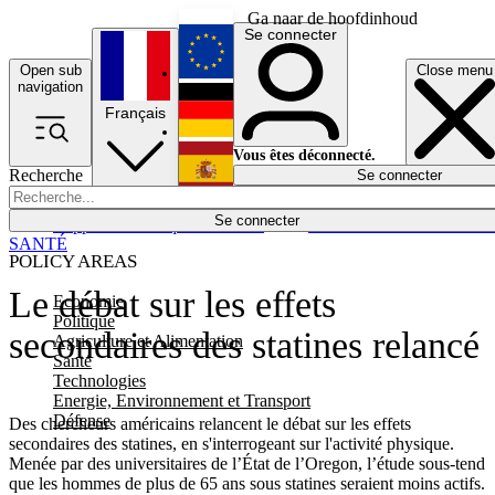
Ga naar de hoofdinhoud
Se connecter
Open sub
Close menu
English
navigation
Français
Deutsch
Vous êtes déconnecté.
Recherche
Se connecter
Español
Lumières éteintes
Se connecter
Rapporteur
Politique
Économie
Newsletters
Evénements
Em
SANTÉ
POLICY AREAS
Le débat sur les effets
Economie
Politique
secondaires des statines relancé
Agriculture et Alimentation
Santé
Technologies
Energie, Environnement et Transport
Défense
Des chercheurs américains relancent le débat sur les effets
secondaires des statines, en s'interrogeant sur l'activité physique.
Menée par des universitaires de l’État de l’Oregon, l’étude sous-tend
que les hommes de plus de 65 ans sous statines seraient moins actifs.