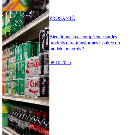
PRO
SANTÉ
Bientôt une taxe européenne sur les
produits ultra-transformés inspirée du
modèle hongrois ?
08.10.2025