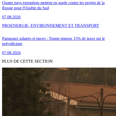
Quatre pays européens mettent en garde contre les projets de la
Russie pour l'Ossétie du Sud
07.08.2026
PRO
ENERGIE, ENVIRONNEMENT ET TRANSPORT
Panneaux solaires et puces : Trump impose 15% de taxes sur le
polysilicium
07.08.2026
PLUS DE CETTE SECTION