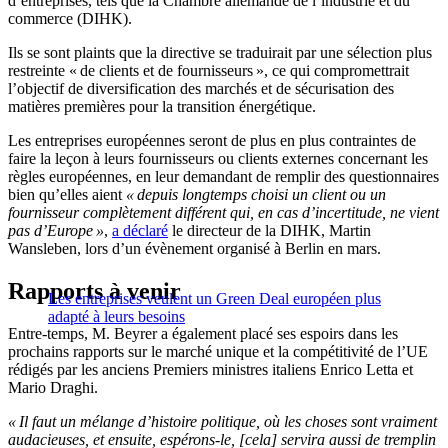
d’entreprises, tels que la Chambre allemande de l’industrie et du
commerce (DIHK).
Ils se sont plaints que la directive se traduirait par une sélection plus
restreinte « de clients et de fournisseurs », ce qui compromettrait
l’objectif de diversification des marchés et de sécurisation des
matières premières pour la transition énergétique.
Les entreprises européennes seront de plus en plus contraintes de
faire la leçon à leurs fournisseurs ou clients externes concernant les
règles européennes, en leur demandant de remplir des questionnaires
bien qu’elles aient
« depuis longtemps choisi un client ou un
fournisseur complètement différent qui, en cas d’incertitude, ne vient
pas d’Europe »
,
a déclaré
le directeur de la DIHK, Martin
Wansleben, lors d’un évènement organisé à Berlin en mars.
Rapports à venir
Les entreprises veulent un Green Deal européen plus
adapté à leurs besoins
Entre-temps, M. Beyrer a également placé ses espoirs dans les
prochains rapports sur le marché unique et la compétitivité de l’UE
rédigés par les anciens Premiers ministres italiens Enrico Letta et
Mario Draghi.
« Il faut un mélange d’histoire politique, où les choses sont vraiment
audacieuses, et ensuite, espérons-le, [cela] servira aussi de tremplin