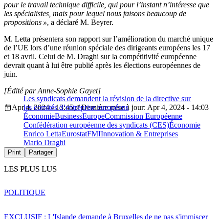
pour le travail technique difficile, qui pour l’instant n’intéresse que
les spécialistes, mais pour lequel nous faisons beaucoup de
propositions »
, a déclaré M. Beyrer.
M. Letta présentera son rapport sur l’amélioration du marché unique
de l’UE lors d’une réunion spéciale des dirigeants européens les 17
et 18 avril. Celui de M. Draghi sur la compétitivité européenne
devrait quant à lui être publié après les élections européennes de
juin.
[Édité par Anne-Sophie Gayet]
Les syndicats demandent la révision de la directive sur
Apr 4, 2024 - 13:45
les comités d’entreprise européens
Dernière mise à jour: Apr 4, 2024 - 14:03
Économie
BusinessEurope
Commission Européenne
Confédération européenne des syndicats (CES)
Économie
Enrico Letta
Eurostat
FMI
Innovation & Entreprises
Mario Draghi
Print
Partager
LES PLUS LUS
POLITIQUE
EXCLUSIF : L'Islande demande à Bruxelles de ne pas s'immiscer