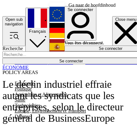
Ga naar de hoofdinhoud
Se connecter
Open sub
Close menu
English
navigation
Français
Deutsch
Vous êtes déconnecté.
Recherche
Se connecter
Español
Lumières éteintes
Se connecter
Rapporteur
Politique
Économie
Newsletters
Evénements
Em
ÉCONOMIE
POLICY AREAS
Le déclin industriel effraie
Economie
Politique
autant les syndicats que les
Agriculture et Alimentation
Santé
entreprises, selon le directeur
Technologies
Energie, Environnement et Transport
général de BusinessEurope
Défense