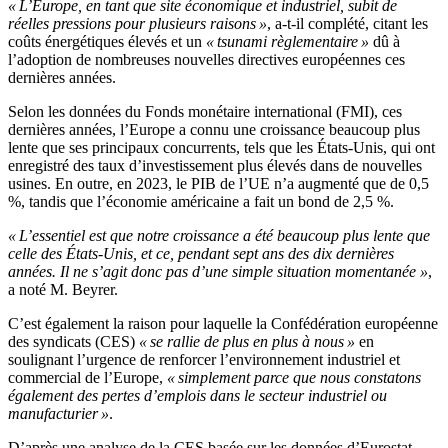
« L’Europe, en tant que site économique et industriel, subit de
réelles pressions pour plusieurs raisons »
, a-t-il complété, citant les
coûts énergétiques élevés et un
« tsunami règlementaire »
dû à
l’adoption de nombreuses nouvelles directives européennes ces
dernières années.
Selon les données du Fonds monétaire international (FMI), ces
dernières années, l’Europe a connu une croissance beaucoup plus
lente que ses principaux concurrents, tels que les États-Unis, qui ont
enregistré des taux d’investissement plus élevés dans de nouvelles
usines. En outre, en 2023, le PIB de l’UE n’a augmenté que de 0,5
%, tandis que l’économie américaine a fait un bond de 2,5 %.
« L’essentiel est que notre croissance a été beaucoup plus lente que
celle des États-Unis, et ce, pendant sept ans des dix dernières
années. Il ne s’agit donc pas d’une simple situation momentanée »
,
a noté M. Beyrer.
C’est également la raison pour laquelle la Confédération européenne
des syndicats (CES)
« se rallie de plus en plus à nous »
en
soulignant l’urgence de renforcer l’environnement industriel et
commercial de l’Europe,
« simplement parce que nous constatons
également des pertes d’emplois dans le secteur industriel ou
manufacturier »
.
D’après une analyse de la CES basée sur les données d’Eurostat,