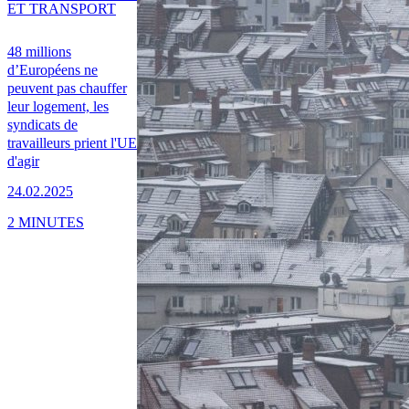
ET TRANSPORT
48 millions
d’Européens ne
peuvent pas chauffer
leur logement, les
syndicats de
travailleurs prient l'UE
d'agir
24.02.2025
2 MINUTES