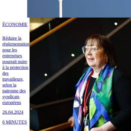
ÉCONOMIE
Réduire la
règlementation
pour les
entreprises
pourrait nuire
à la protection
des
travailleurs,
selon la
patronne des
syndicats
européens
26.04.2024
6 MINUTES