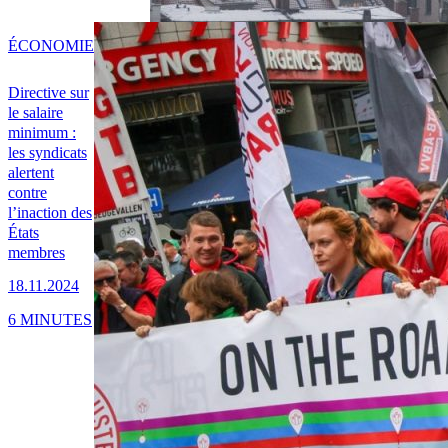
ÉCONOMIE
Directive sur
le salaire
minimum :
les syndicats
alertent
contre
l’inaction des
États
membres
18.11.2024
6 MINUTES