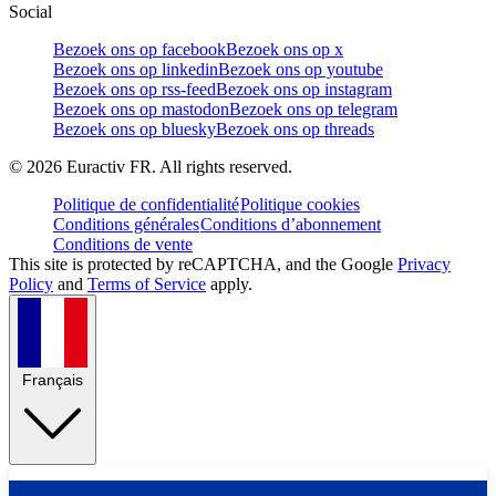
Social
Bezoek ons op facebook
Bezoek ons op x
Bezoek ons op linkedin
Bezoek ons op youtube
Bezoek ons op rss-feed
Bezoek ons op instagram
Bezoek ons op mastodon
Bezoek ons op telegram
Bezoek ons op bluesky
Bezoek ons op threads
©
2026
Euractiv FR. All rights reserved.
Politique de confidentialité
Politique cookies
Conditions générales
Conditions d’abonnement
Conditions de vente
This site is protected by reCAPTCHA, and the Google
Privacy
Policy
and
Terms of Service
apply.
Français