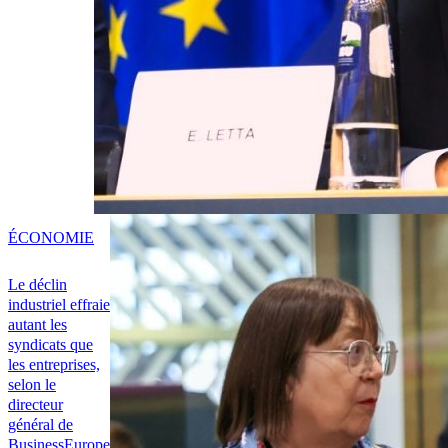
ÉCONOMIE
Le déclin
industriel effraie
autant les
syndicats que
les entreprises,
selon le
directeur
général de
BusinessEurope