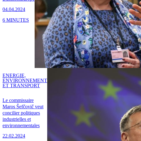
04.04.2024
6 MINUTES
ENERGIE,
ENVIRONNEMENT
ET TRANSPORT
Le commissaire
Maros Šefčovič veut
concilier politiques
industrielles et
environnementales
22.02.2024