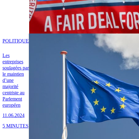
POLITIQUE
Les
entreprises
soulagées par
le maintien
d’une
majorité
centriste au
Parlement
européen
11.06.2024
5 MINUTES