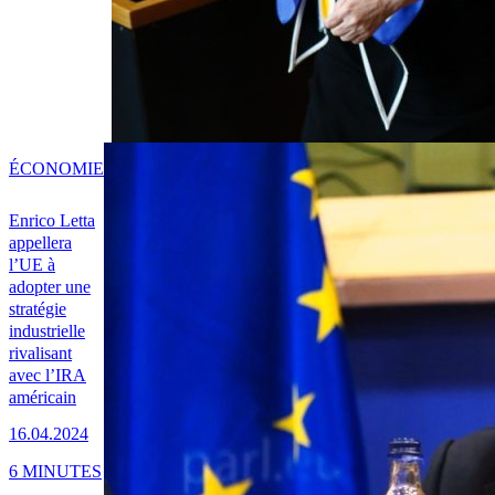
ÉCONOMIE
Enrico Letta
appellera
l’UE à
adopter une
stratégie
industrielle
rivalisant
avec l’IRA
américain
16.04.2024
6 MINUTES