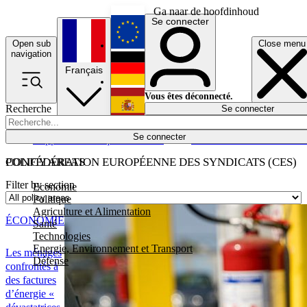
Ga naar de hoofdinhoud
Se connecter
Open sub
Close menu
English
navigation
Français
Deutsch
Vous êtes déconnecté.
Recherche
Se connecter
Español
Lumières éteintes
Se connecter
Rapporteur
Politique
Économie
Newsletters
Evénements
Em
POLICY AREAS
CONFÉDÉRATION EUROPÉENNE DES SYNDICATS (CES)
Filter by section
Economie
Politique
Agriculture et Alimentation
ÉCONOMIE
Santé
Technologies
Energie, Environnement et Transport
Les ménages
Défense
confrontés à
des factures
d’énergie «