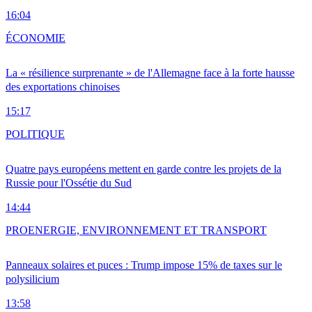
16:04
ÉCONOMIE
La « résilience surprenante » de l'Allemagne face à la forte hausse
des exportations chinoises
15:17
POLITIQUE
Quatre pays européens mettent en garde contre les projets de la
Russie pour l'Ossétie du Sud
14:44
PRO
ENERGIE, ENVIRONNEMENT ET TRANSPORT
Panneaux solaires et puces : Trump impose 15% de taxes sur le
polysilicium
13:58