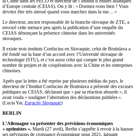
la Chine dans les PECO et directeur de l’Institut d’études asiatiques
d’Europe centrale (CEIAS). On y lit : « Dormez-vous bien ? Vous
devriez être très stressé quand vous marchez dans la rue… »
Le directeur, ancien responsable de la branche slovaque de ZTE, a
envoyé cette menace peu après la publication d’une enquête du
CEIAS dénonçant la présence chinoise dans les universités
slovaques.
Il existe trois instituts Confucius en Slovaquie, celui de Bratislava a
été fondé sur la base d’un accord avec l’Université slovaque de
technologie (STU), et c’est aussi celui qui compte le plus grand
nombre de projets et de coopérations avec la Chine et les entreprises
chinoises.
Après que la lettre a été reprise par plusieurs médias du pays, le
directeur de l’Institut Confucius de Bratislava a présenté des excuses
publiques au CEIAS, déclarant que « par sa réaction absurde », il
avait voulu « souligner l’aberration des déclarations publiées ».
(Lucia Yar,
Euractiv Slovaquie
)
BERLIN
L’Allemagne va présenter des prévisions économiques
« optimistes ».
Mardi (27 avril), Berlin s’apprête à revoir à la hausse
ses prévisions de croissance économique pour 2021, laissant