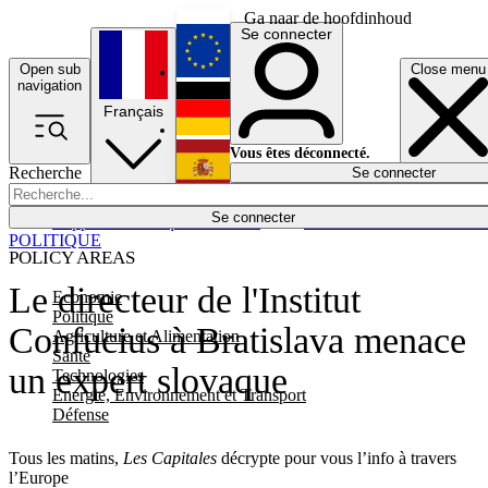
Ga naar de hoofdinhoud
Se connecter
Open sub
Close menu
English
navigation
Français
Deutsch
Vous êtes déconnecté.
Recherche
Se connecter
Español
Lumières éteintes
Se connecter
Rapporteur
Politique
Économie
Newsletters
Evénements
Em
POLITIQUE
POLICY AREAS
Le directeur de l'Institut
Economie
Politique
Confucius à Bratislava menace
Agriculture et Alimentation
Santé
un expert slovaque
Technologies
Energie, Environnement et Transport
Défense
Tous les matins,
Les Capitales
décrypte pour vous l’info à travers
l’Europe