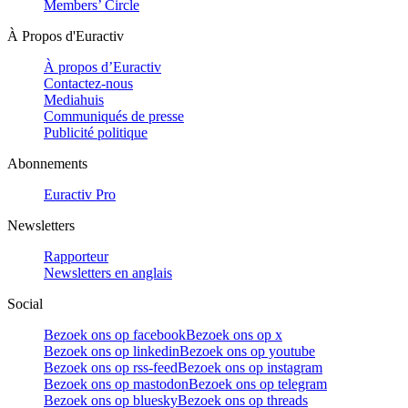
Members’ Circle
À Propos d'Euractiv
À propos d’Euractiv
Contactez-nous
Mediahuis
Communiqués de presse
Publicité politique
Abonnements
Euractiv Pro
Newsletters
Rapporteur
Newsletters en anglais
Social
Bezoek ons op facebook
Bezoek ons op x
Bezoek ons op linkedin
Bezoek ons op youtube
Bezoek ons op rss-feed
Bezoek ons op instagram
Bezoek ons op mastodon
Bezoek ons op telegram
Bezoek ons op bluesky
Bezoek ons op threads