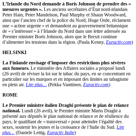
L’Irlande du Nord demande à Boris Johnson de prendre des «
mesures urgentes ».
Les anciens secrétaires d’État nord-irlandais
Peter Hain, Peter Mandelson, Paul Murphy et Shaun Woodward,
ainsi que l’ancien chef de la police du Nord, Huge Orde, réclament
une « action urgente » et demandent au gouvernement britannique
de « s’intéresser » à l’Irlande du Nord dans une lettre adressée au
Premier ministre Boris Johnson, alors que le Brexit continue
d’alimenter les tensions dans la région. (Paula Kenny,
Euractiv.com
)
HELSINKI
La Finlande envisage d’imposer des restrictions plus sévères
aux fumeurs.
Le ministère des Affaires sociales a proposé lundi
(26 avril) de réviser la loi sur le tabac du pays, en se concentrant en
particulier sur les marques et en imposant des limites au tabagisme
en plein air.
Lire plus…
(Pekka Vanttinen,
Euractiv.com
)
ROME
Le Premier ministre italien Draghi présente le plan de relance
national.
Lundi (26 avril), le Premier ministre Mario Draghi a
présenté aux députés le plan national de relance et de résilience du
pays, le qualifiant de « transversal » pour atteindre l’égalité des
sexes, soutenir les jeunes et la croissance de l’Italie du Sud.
Lire
plus…
(Daniele Lettig,
Euractiv Italie
)