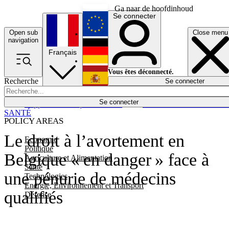
Ga naar de hoofdinhoud
Se connecter
Open sub
Close menu
English
navigation
Français
Deutsch
Vous êtes déconnecté.
Recherche
Se connecter
Español
Lumières éteintes
Se connecter
Rapporteur
Politique
Économie
Newsletters
Evénements
Em
SANTÉ
POLICY AREAS
Le droit à l’avortement en
Economie
Politique
Belgique « en danger » face à
Agriculture et Alimentation
Santé
une pénurie de médecins
Technologies
Energie, Environnement et Transport
qualifiés
Défense