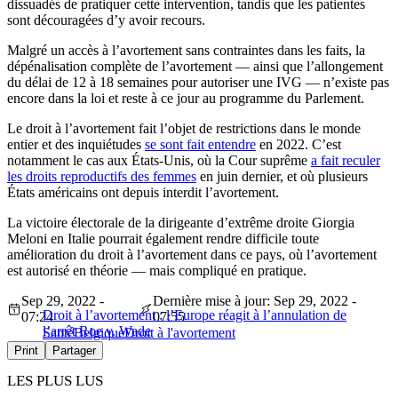
dissuadés de pratiquer cette intervention, tandis que les patientes
sont découragées d’y avoir recours.
Malgré un accès à l’avortement sans contraintes dans les faits, la
dépénalisation complète de l’avortement — ainsi que l’allongement
du délai de 12 à 18 semaines pour autoriser une IVG — n’existe pas
encore dans la loi et reste à ce jour au programme du Parlement.
Le droit à l’avortement fait l’objet de restrictions dans le monde
entier et des inquiétudes
se sont fait entendre
en 2022. C’est
notamment le cas aux États-Unis, où la Cour suprême
a fait reculer
les droits reproductifs des femmes
en juin dernier, et où plusieurs
États américains ont depuis interdit l’avortement.
La victoire électorale de la dirigeante d’extrême droite Giorgia
Meloni en Italie pourrait également rendre difficile toute
amélioration du droit à l’avortement dans ce pays, où l’avortement
est autorisé en théorie — mais compliqué en pratique.
Sep 29, 2022 -
Dernière mise à jour: Sep 29, 2022 -
Droit à l’avortement : l’Europe réagit à l’annulation de
07:24
07:55
l’arrêt Roe v. Wade
Santé
Belgique
Droit à l'avortement
Print
Partager
LES PLUS LUS