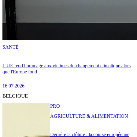
SANTÉ
L'UE rend hommage aux victimes du changement climatique alors
que l'Europe fond
16.07.2026
BELGIQUE
PRO
AGRICULTURE & ALIMENTATION
Derrière la clôture : la course européenne