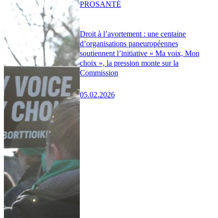
PRO
SANTÉ
Droit à l’avortement : une centaine
d’organisations paneuropéennes
soutiennent l’initiative « Ma voix, Mon
choix », la pression monte sur la
Commission
05.02.2026