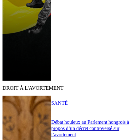
DROIT À L'AVORTEMENT
SANTÉ
Débat houleux au Parlement hongrois à
propos d’un décret controversé sur
l’avortement