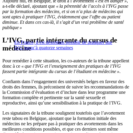
Aujourd’hui, en Belgique, le droit à l’avortement
« est en danger »
,
a-t-elle déclaré, ajoutant que
« la pérennité de l’accès à l’IVG passe
par la formation des médecins, et si on n’a plus de médecins qui
sont aptes à pratiquer l’IVG, évidemment que l’offre au patient
diminue. Et dans ces cas-là, il s’agit d’un vrai problème de santé
publique »
L’IVG, partie intégrante du cursus de
En France, il est désormais possible de pratiquer une
médecine
IVG jusqu’à quatorze semaines
Pour remédier à cette situation, les co-auteurs de la tribune appellent
donc à ce
« que l’IVG et l’enseignement des pratiques de l’IVG
fassent partie intégrante du cursus de l’étudiant en médecine »
.
Confiants dans l’engagement des universités belges en faveur des
droits des femmes, ils préconisent de suivre les recommandations de
la Commission d’évaluation et d’inclure dans leur programme une
formation complète et pertinente sur la santé sexuelle et
reproductive, ainsi qu’une sensibilisation à la pratique de l’IVG.
Les signataires de la tribune soulignent toutefois que l’avortement
reste tabou en Belgique, ajoutant que la formation initiale des
médecins ne les prépare pas à pratiquer des avortements dans les
meilleures conditions possibles, et que ces derniers sont même