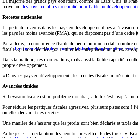
La majorité des grands pays donateurs, comme les États-Unis, la Fra
moyenne,
les pays membres du comité pour l’aide au développemen
Recettes nationales
La perte de revenus dans les pays en développement liés à l’évasion fi
les pays les moins avancés (PMA), qui ne disposent pas d’une cadre juri
Par ailleurs, la concurrence fiscale demeure pour un certain nombre de
La conférence sur le financement du développement bute sur les
fiscales qui sont décidées pour attirer les entreprises étrangères, sans
Dans la pratique, ces exonérations, mais aussi la faible capacité à co
propre développement.
« Dans les pays en développement ; les recettes fiscales représentent
Avancées timides
Si l’évasion fiscale est un problème mondial, la lutte s’est jusqu’à 
Pour réduire les pratiques fiscales agressives, plusieurs pistes sont à l
où elles déclarent des recettes.
Une manière de s’assurer que les profits sont bien déclarés et taxés dan
Autre piste : la déclaration des bénéficiaires effectifs des trusts. «