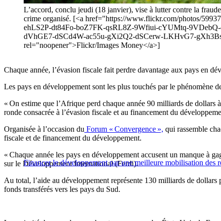
L’accord, conclu jeudi (18 janvier), vise à lutter contre la fraud
crime organisé. [<a href="https://www.flickr.com/photo
ehLS2P-dt84Fo-boZ7FK-qsRL8Z-9Wfiui-cYUMtq-9VDebQ-
dVhGE7-dSCd4W-ac55u-gXi2Q2-dSCerw-LKHvG7-gXh3Bs-n
rel="noopener">Flickr/Images Money</a>]
Chaque année, l’évasion fiscale fait perdre davantage aux pays en déve
Les pays en développement sont les plus touchés par le phénomène de l
« On estime que l’Afrique perd chaque année 90 milliards de dollars à c
ronde consacrée à l’évasion fiscale et au financement du développeme
Organisée à l’occasion du
Forum « Convergence »,
qui rassemble chaq
fiscale et de financement du développement.
« Chaque année les pays en développement accusent un manque à gagne
Financer le développement par une meilleure mobilisation des r
sur le Développement International (Ferdi).
Au total, l’aide au développement représente 130 milliards de dollars p
fonds transférés vers les pays du Sud.