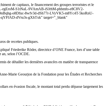
nchiment de capitaux, le financement des groupes terroristes et le
riqDsL-rgEroM-S1tNaL-9VAmAB-iSJrhM-phbmfo-e8C8V2-
9nBqhg-o8Dfuc-8wfv3d-dSh77r-LVyVK5-m8Yc4T-5koRnU-
YPJAD-dVru3s-gXhTxk" target="_blank"
ros de recettes publiques.
 expliqué Friederike Röder, directrice d’ONE France, lors d’une table
ar an, selon l’OCDE.
mis de détailler les dernières avancées en matière de transparence
 Anne-Marie Geourjon de la Fondation pour les Études et Recherches
ollars en évasion fiscale, le montant total perdu dépasse largement les