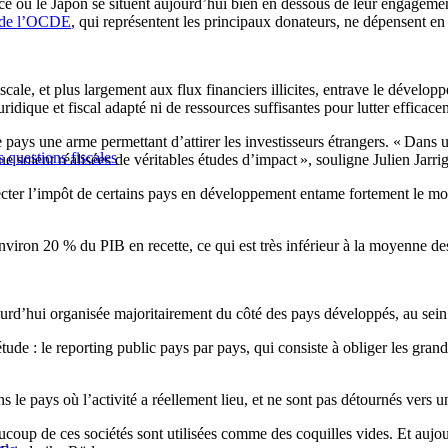
nce ou le Japon se situent aujourd’hui bien en dessous de leur engagem
t de l’OCDE
, qui représentent les principaux donateurs, ne dépensent e
scale, et plus largement aux flux financiers illicites, entrave le dévelo
dique et fiscal adapté ni de ressources suffisantes pour lutter efficace
 pays une arme permettant d’attirer les investisseurs étrangers. « Dans 
 questions fiscales
 que soient réalisées de véritables études d’impact », souligne Julien Jar
llecter l’impôt de certains pays en développement entame fortement le m
 environ 20 % du PIB en recette, ce qui est très inférieur à la moyenn
aujourd’hui organisée majoritairement du côté des pays développés, au 
’étude : le reporting public pays par pays, qui consiste à obliger les gran
s le pays où l’activité a réellement lieu, et ne sont pas détournés vers u
 Beaucoup de ces sociétés sont utilisées comme des coquilles vides. Et a