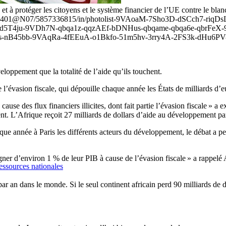
e et à protéger les citoyens et le système financier de l’UE contre le bla
s/59937401@N07/5857336815/in/photolist-9VAoaM-7Sho3D-dSCch7-
d5T4ju-9VDh7N-qbqa1z-qqzAEf-bDNHus-qbqame-qbqa6e-qbrFeX-
B45bb-9VAqRa-4fEEuA-o1Bkfo-51m5hv-3rry4A-2FS3k-dHu6PV-q
loppement que la totalité de l’aide qu’ils touchent.
’évasion fiscale, qui dépouille chaque année les États de milliards d’eu
ause des flux financiers illicites, dont fait partie l’évasion fiscale » a
nt. L’Afrique reçoit 27 milliards de dollars d’aide au développement p
ue année à Paris les différents acteurs du développement, le débat a per
r d’environ 1 % de leur PIB à cause de l’évasion fiscale » a rappelé
essources nationales
ar an dans le monde. Si le seul continent africain perd 90 milliards de d