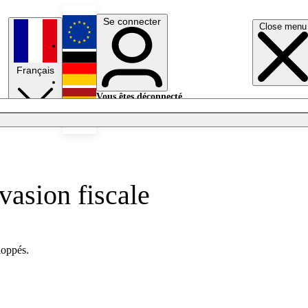
Se connecter
Close menu
English
Français
Deutsch
Vous êtes déconnecté.
Se connecter
Español
Lumières éteintes
vasion fiscale
loppés.