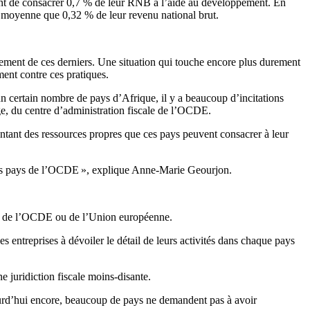
ent de consacrer 0,7 % de leur RNB à l’aide au développement. En
n moyenne que 0,32 % de leur revenu national brut.
ppement de ces derniers. Une situation qui touche encore plus durement
ment contre ces pratiques.
un certain nombre de pays d’Afrique, il y a beaucoup d’incitations
rige, du centre d’administration fiscale de l’OCDE.
ontant des ressources propres que ces pays peuvent consacrer à leur
e des pays de l’OCDE », explique Anne-Marie Geourjon.
sein de l’OCDE ou de l’Union européenne.
des entreprises à dévoiler le détail de leurs activités dans chaque pays
ne juridiction fiscale moins-disante.
ujourd’hui encore, beaucoup de pays ne demandent pas à avoir