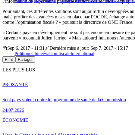
Reporting pays par pays : une victoire contre l’optimisation fisc
l’information de la personne physique derrière ces sociétés » explique
Pour autant, ces différentes solutions sont aujourd’hui développées au
mal à profiter des avancées mises en place par l’OCDE, échange autom
contre l’optimisation fiscale ? » poursuit la directrice de ONE France.
« Certains pays en développement ne sont pas encore en mesure de parti
parvenir » reconnait Julien Jarrige. « Mais aujourd’hui, nous n’attend
Sep 6, 2017 - 11:31
Dernière mise à jour: Sep 7, 2017 - 15:17
Politique
Chine
évasion fiscale
International
Print
Partager
LES PLUS LUS
PRO
SANTÉ
Sept pays votent contre le programme de santé de la Commission
24.07.2026
ÉCONOMIE