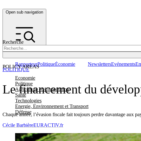
Open sub navigation
Recherche
Rapporteur
Politique
Économie
Newsletters
Evénements
Em
POLICY AREAS
POLITIQUE
Economie
Politique
Le financement du développ
Agriculture et Alimentation
Santé
Technologies
Energie, Environnement et Transport
Défense
Chaque année, l’évasion fiscale fait toujours perdre davantage aux pay
Cécile Barbière
EURACTIV.fr