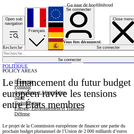
Ga naar de hoofdinhoud
Se connecter
Open sub
Close menu
English
navigation
Français
Deutsch
Vous êtes déconnecté.
Recherche
Se connecter
Español
Lumières éteintes
Se connecter
Rapporteur
Politique
Économie
Newsletters
Evénements
Em
POLITIQUE
POLICY AREAS
Le financement du futur budget
Economie
Politique
européen ravive les tensions
Agriculture et Alimentation
Santé
entre États membres
Technologies
Energie, Environnement et Transport
Défense
Le projet de la Commission européenne de financer une partie du
prochain budget pluriannuel de l’Union de 2 000 milliards d’euros