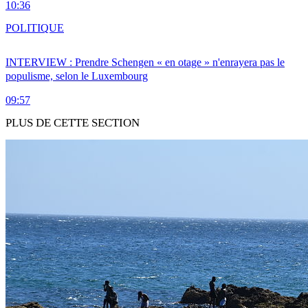
10:36
POLITIQUE
INTERVIEW : Prendre Schengen « en otage » n'enrayera pas le
populisme, selon le Luxembourg
09:57
PLUS DE CETTE SECTION