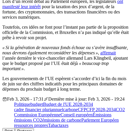
Lors d’un récent débat au Parlement européen, les législateurs
ont
manifesté leur intérêt
pour la taxation des jeux d’argent, de la
fortune, des cryptomonnaies, des transactions financières ou des
services numériques.
Toutefois, ces idées ne font pour l’instant pas partie de la proposition
officielle de la Commission, et Bruxelles n’a pas indiqué qu’elle était
prête à revoir son projet.
« Si la génération de nouveaux fonds échoue ou s’avère insuffisante,
nous devrons également reconsidérer les dépenses »
,
affirmait
l’année dernière le vice-chancelier allemand Lars Klingbeil, ajoutant
que le budget proposé par l’UE était déjà
« beaucoup trop
important »
.
Les gouvernements de l’UE espèrent s’accorder d’ici la fin du mois
de juin sur des chiffres indicatifs pour les principaux domaines de
dépenses du prochain budget à long terme.
Feb 3, 2026 - 17:31
Dernière mise à jour: Feb 3, 2026 - 19:24
Politique
budget
Budget de l'UE 2028-2034
cadre financier pluriannuel
carbone
CFP
CFP 2028-2034
CO2
Commission Européenne
Conseil européen
Émissions
émissions CO2
émissions de carbone
Parlement Européen
ressources propres
Tabac
taxes