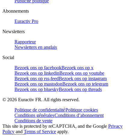
Publicité politique
Abonnements
Euractiv Pro
Newsletters
Rapporteur
Newsletters en anglais
Social
Bezoek ons op facebook
Bezoek ons op x
Bezoek ons op linkedin
Bezoek ons op youtube
Bezoek ons op rss-feed
Bezoek ons op instagram
Bezoek ons op mastodon
Bezoek ons op telegram
Bezoek ons op bluesky
Bezoek ons op threads
©
2026
Euractiv FR. All rights reserved.
Politique de confidentialité
Politique cookies
Conditions générales
Conditions d’abonnement
Conditions de vente
This site is protected by reCAPTCHA, and the Google
Privacy
Policy
and
Terms of Service
apply.