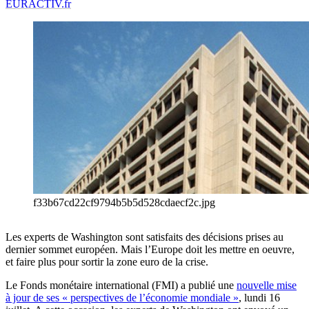
EURACTIV.fr
f33b67cd22cf9794b5b5d528cdaecf2c.jpg
Les experts de Washington sont satisfaits des décisions prises au
dernier sommet européen. Mais l’Europe doit les mettre en oeuvre,
et faire plus pour sortir la zone euro de la crise.
Le Fonds monétaire international (FMI) a publié une
nouvelle mise
à jour de ses « perspectives de l’économie mondiale »
, lundi 16