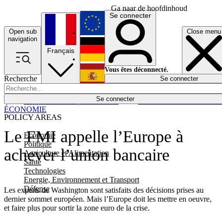
Ga naar de hoofdinhoud
Se connecter
Open sub
Close menu
English
navigation
Français
Deutsch
Vous êtes déconnecté.
Recherche
Se connecter
Español
Lumières éteintes
Se connecter
Rapporteur
Politique
Économie
Newsletters
Evénements
Em
ÉCONOMIE
POLICY AREAS
Le FMI appelle l’Europe à
Economie
Politique
achever l’union bancaire
Agriculture et Alimentation
Santé
Technologies
Energie, Environnement et Transport
Défense
Les experts de Washington sont satisfaits des décisions prises au
dernier sommet européen. Mais l’Europe doit les mettre en oeuvre,
et faire plus pour sortir la zone euro de la crise.