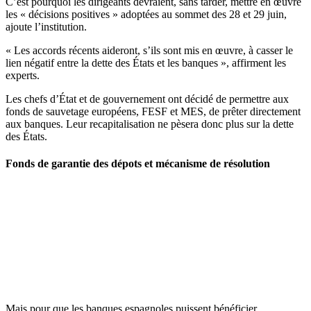
C’est pourquoi les dirigeants devraient, sans tarder, mettre en œuvre
les « décisions positives » adoptées au sommet des 28 et 29 juin,
ajoute l’institution.
« Les accords récents aideront, s’ils sont mis en œuvre, à casser le
lien négatif entre la dette des États et les banques », affirment les
experts.
Les chefs d’État et de gouvernement ont décidé de permettre aux
fonds de sauvetage européens, FESF et MES, de prêter directement
aux banques. Leur recapitalisation ne pèsera donc plus sur la dette
des États.
Fonds de garantie des dépots et mécanisme de résolution
Mais pour que les banques espagnoles puissent bénéficier