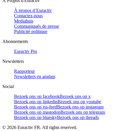
À Propos d'Euractiv
À propos d’Euractiv
Contactez-nous
Mediahuis
Communiqués de presse
Publicité politique
Abonnements
Euractiv Pro
Newsletters
Rapporteur
Newsletters en anglais
Social
Bezoek ons op facebook
Bezoek ons op x
Bezoek ons op linkedin
Bezoek ons op youtube
Bezoek ons op rss-feed
Bezoek ons op instagram
Bezoek ons op mastodon
Bezoek ons op telegram
Bezoek ons op bluesky
Bezoek ons op threads
©
2026
Euractiv FR. All rights reserved.