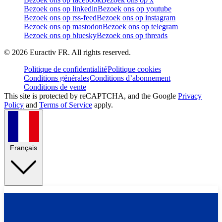
Bezoek ons op linkedin
Bezoek ons op youtube
Bezoek ons op rss-feed
Bezoek ons op instagram
Bezoek ons op mastodon
Bezoek ons op telegram
Bezoek ons op bluesky
Bezoek ons op threads
©
2026
Euractiv FR. All rights reserved.
Politique de confidentialité
Politique cookies
Conditions générales
Conditions d’abonnement
Conditions de vente
This site is protected by reCAPTCHA, and the Google
Privacy
Policy
and
Terms of Service
apply.
Français