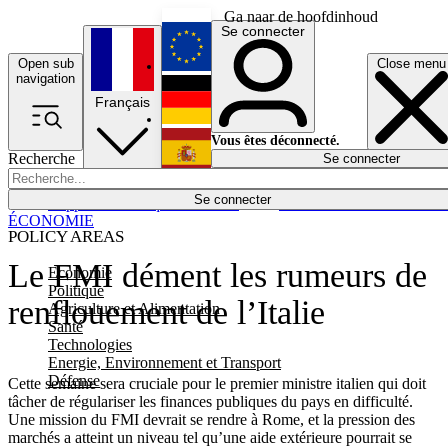
Ga naar de hoofdinhoud
Se connecter
Open sub
Close menu
English
navigation
Français
Deutsch
Vous êtes déconnecté.
Recherche
Se connecter
Español
Lumières éteintes
Se connecter
Rapporteur
Politique
Économie
Newsletters
Evénements
Em
ÉCONOMIE
POLICY AREAS
Le FMI dément les rumeurs de
Economie
Politique
renflouement de l’Italie
Agriculture et Alimentation
Santé
Technologies
Energie, Environnement et Transport
Défense
Cette semaine sera cruciale pour le premier ministre italien qui doit
tâcher de régulariser les finances publiques du pays en difficulté.
Une mission du FMI devrait se rendre à Rome, et la pression des
marchés a atteint un niveau tel qu’une aide extérieure pourrait se