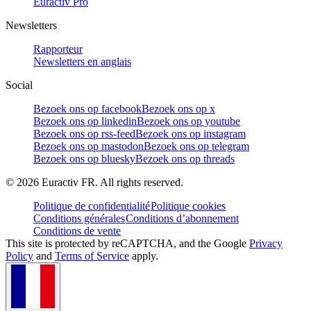
Euractiv Pro
Newsletters
Rapporteur
Newsletters en anglais
Social
Bezoek ons op facebook
Bezoek ons op x
Bezoek ons op linkedin
Bezoek ons op youtube
Bezoek ons op rss-feed
Bezoek ons op instagram
Bezoek ons op mastodon
Bezoek ons op telegram
Bezoek ons op bluesky
Bezoek ons op threads
©
2026
Euractiv FR. All rights reserved.
Politique de confidentialité
Politique cookies
Conditions générales
Conditions d’abonnement
Conditions de vente
This site is protected by reCAPTCHA, and the Google
Privacy
Policy
and
Terms of Service
apply.