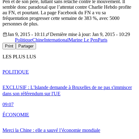
Pen et de son père, luttant sans relâche contre le mouvement. Il
semble donc paradoxal que l’attentat contre Charlie Hebdo profite
au FN, et pourtant. La page Facebook du FN a vu sa
fréquentation progresser cette semaine de 383 %, avec 5000
personnes de plus.
Jan 9, 2015 - 10:11
Dernière mise à jour: Jan 9, 2015 - 10:29
Politique
Chine
International
Marine Le Pen
Paris
Print
Partager
LES PLUS LUS
POLITIQUE
EXCLUSIF : L'Islande demande à Bruxelles de ne pas s'immiscer
dans son référendum sur l'UE
09:07
ÉCONOMIE
Merci la Chine : elle a sauvé l’économie mondiale