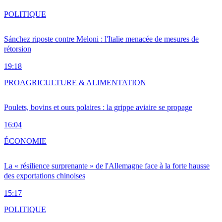
POLITIQUE
Sánchez riposte contre Meloni : l'Italie menacée de mesures de
rétorsion
19:18
PRO
AGRICULTURE & ALIMENTATION
Poulets, bovins et ours polaires : la grippe aviaire se propage
16:04
ÉCONOMIE
La « résilience surprenante » de l'Allemagne face à la forte hausse
des exportations chinoises
15:17
POLITIQUE