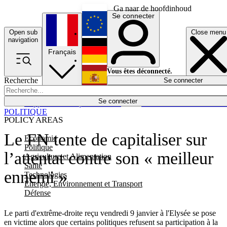
Ga naar de hoofdinhoud
Se connecter
Open sub
Close menu
English
navigation
Français
Deutsch
Vous êtes déconnecté.
Recherche
Se connecter
Español
Lumières éteintes
Se connecter
Rapporteur
Politique
Économie
Newsletters
Evénements
Em
POLITIQUE
POLICY AREAS
Le FN tente de capitaliser sur
Economie
Politique
l’attentat contre son « meilleur
Agriculture et Alimentation
Santé
ennemi »
Technologies
Energie, Environnement et Transport
Défense
Le parti d'extrême-droite reçu vendredi 9 janvier à l'Elysée se pose
en victime alors que certains politiques refusent sa participation à la