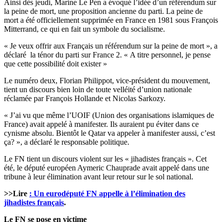
Ainsi dès jeudi, Marine Le Pen a évoqué l’idée d’un référendum sur
la peine de mort, une proposition ancienne du parti. La peine de
mort a été officiellement supprimée en France en 1981 sous François
Mitterrand, ce qui en fait un symbole du socialisme.
« Je veux offrir aux Français un référendum sur la peine de mort », a
déclaré la ténor du parti sur France 2. « A titre personnel, je pense
que cette possibilité doit exister »
Le numéro deux, Florian Philippot, vice-président du mouvement,
tient un discours bien loin de toute velléité d’union nationale
réclamée par François Hollande et Nicolas Sarkozy.
« J’ai vu que même l’UOIF (Union des organisations islamiques de
France) avait appelé à manifester. Ils auraient pu éviter dans ce
cynisme absolu. Bientôt le Qatar va appeler à manifester aussi, c’est
ça? », a déclaré le responsable politique.
Le FN tient un discours violent sur les « jihadistes français ». Cet
été, le député européen Aymeric Chauprade avait appelé dans une
tribune à leur élimination avant leur retour sur le sol national.
>>Lire
: Un eurodéputé FN appelle à l’élimination des
jihadistes français
.
Le FN se pose en victime