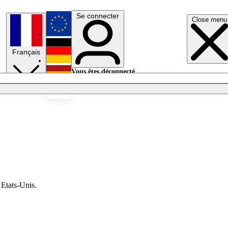
Se connecter
Close menu
English
Français
Deutsch
Vous êtes déconnecté.
Se connecter
Español
Lumières éteintes
 Etats-Unis.