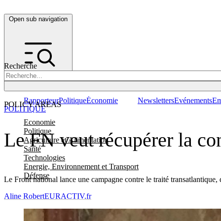
Open sub navigation
Recherche
Rapporteur
Politique
Économie
Newsletters
Evénements
Em
POLICY AREAS
POLITIQUE
Economie
Politique
Le FN veut récupérer la co
Agriculture et Alimentation
Santé
Technologies
Energie, Environnement et Transport
Défense
Le Front national lance une campagne contre le traité transatlantique,
Aline Robert
EURACTIV.fr