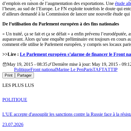
d’emplois en raison de l’augmentation des exportations. Une
étude al
l’heure, au sud de l’Europe. Le FN exploite toutefois le doute qui ent
d’ailleurs demandé à la Commission de lancer une nouvelle étude qui se
De l’utilisation du Parlement européen à des fins nationales
« Un traité, ça se fait et ça se défait » a enfin prévenu l’eurodéputée,
auparavant. Alors qu’une enquête préliminaire est toujours en cours au
comment elle utilise le Parlement européen, y compris ses locaux paris
>>Lire :
Le Parlement européen s’alarme de financer le Front na
May 19, 2015 - 08:35
Dernière mise à jour: May 19, 2015 - 09:1
Politique
Front national
Marine Le Pen
Paris
TAFTA
TTIP
Print
Partager
LES PLUS LUS
POLITIQUE
L'UE accepte d'assouplir les sanctions contre la Russie face à la résis
23.07.2026