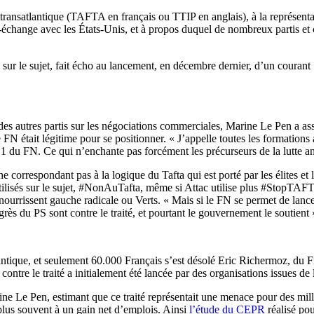
 transatlantique (TAFTA en français ou TTIP en anglais), à la représenta
-échange avec les États-Unis, et à propos duquel de nombreux partis et 
sur le sujet, fait écho au lancement, en décembre dernier, d’un courant «
 autres partis sur les négociations commerciales, Marine Le Pen a assuré
 FN était légitime pour se positionner. « J’appelle toutes les formation
ro 1 du FN. Ce qui n’enchante pas forcément les précurseurs de la lutte a
N ne correspondant pas à la logique du Tafta qui est porté par les élites
tilisés sur le sujet, #NonAuTafta, même si Attac utilise plus #StopTAFT
e nourrissent gauche radicale ou Verts. « Mais si le FN se permet de lanc
rès du PS sont contre le traité, et pourtant le gouvernement le soutient 
lantique, et seulement 60.000 Français s’est désolé Eric Richermoz, du F
contre le traité a initialement été lancée par des organisations issues de
 Le Pen, estimant que ce traité représentait une menace pour des millier
 plus souvent à un gain net d’emplois. Ainsi
l’étude du CEPR
réalisé pou