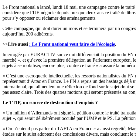
Le Front national a lancé, lundi 18 mai, une campagne contre le traité
considère que l’UE négocie depuis presque deux ans ce traité de libre
pour s’y opposer ou réclamer des aménagements.
Cette campagne, qui doit durer un mois et se terminera par un congrès 
aujourd’hui 200 adhérents.
>>
Lire aussi
: Le Front national veut faire de l’écologie
.
Interrogée par EURACTIV sur ce qui différenciait la position du FN des
marché », et qu’avec la première délégation au Parlement européen, le
sujets à se mobiliser, encore plus, contre ce traité » a assuré la numé
« C’est une escroquerie intellectuelle, les ressorts nationalistes du F
représentant d’Attac en France. Le FN a repris un des hashtags déjà u
international, qui alimentent une réflexion de fond sur le sujet dont s
pas assez claire. Trois des quatres motions qui seront présentés au cong
Le TTIP, un source de destruction d’emplois ?
« Un million d’Allemands ont signé la pétition contre le traité transat
sujet », qui serait délibérément occulté par l’UMP et le PS. La pétition 
« On n’entend pas parler du TAFTA en France » a aussi regretté, Marine
études sur le sujet adoptent des conclusions divers, mais concluent le