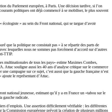
tion du Parlement européen, à Paris. Une décision tardive, si l’on
courants politiques ont déjà commencé à se mobiliser, le plus souvent
 écologiste » au sein du Front national, qui se targue d’avoir
 que la politique ne consistait pas « à se répartir des parts de
s avec lesquelles nous ne sommes pas forcément d’accord sur d’autres
nti-TTIP.
 et les multinationales de tous les pays» estime Maximes Combes,
A. Attac souligne aussi les 40 ans d’analyse critique sur le commerce
er une campagne sur ce sujet, c’est aussi que la gauche française n’est
» ajoute le représentant d’Attac.
ront national jeunesse, estimant qu’il y a en France un «tabou sur le
 la gauche radicale.
s d’emplois. Une assertion difficilement vérifiable : les différentes
r la Commission européenne prévoit la création de plusieurs millions