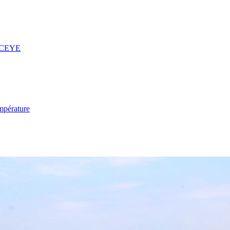
 ICEYE
mpérature