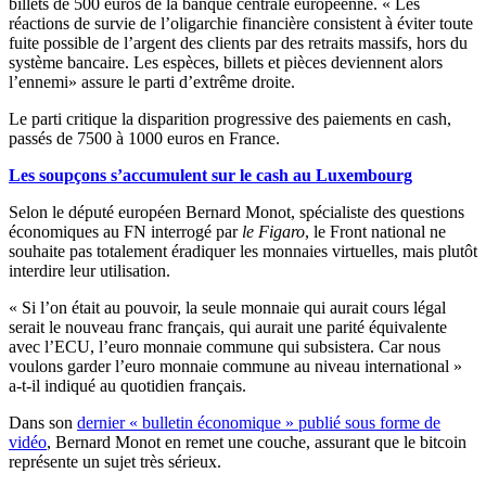
billets de 500 euros de la banque centrale européenne. « Les
réactions de survie de l’oligarchie financière consistent à éviter toute
fuite possible de l’argent des clients par des retraits massifs, hors du
système bancaire. Les espèces, billets et pièces deviennent alors
l’ennemi» assure le parti d’extrême droite.
Le parti critique la disparition progressive des paiements en cash,
passés de 7500 à 1000 euros en France.
Les soupçons s’accumulent sur le cash au Luxembourg
Selon le député européen Bernard Monot, spécialiste des questions
économiques au FN interrogé par
le Figaro
, le Front national ne
souhaite pas totalement éradiquer les monnaies virtuelles, mais plutôt
interdire leur utilisation.
« Si l’on était au pouvoir, la seule monnaie qui aurait cours légal
serait le nouveau franc français, qui aurait une parité équivalente
avec l’ECU, l’euro monnaie commune qui subsistera. Car nous
voulons garder l’euro monnaie commune au niveau international »
a-t-il indiqué au quotidien français.
Dans son
dernier « bulletin économique » publié sous forme de
vidéo
, Bernard Monot en remet une couche, assurant que le bitcoin
représente un sujet très sérieux.