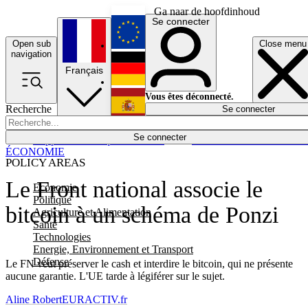
Ga naar de hoofdinhoud
Se connecter
Open sub
Close menu
English
navigation
Français
Deutsch
Vous êtes déconnecté.
Recherche
Se connecter
Español
Lumières éteintes
Se connecter
Rapporteur
Politique
Économie
Newsletters
Evénements
Em
ÉCONOMIE
POLICY AREAS
Le Front national associe le
Economie
Politique
bitcoin à un schéma de Ponzi
Agriculture et Alimentation
Santé
Technologies
Energie, Environnement et Transport
Défense
Le FN veut préserver le cash et interdire le bitcoin, qui ne présente
aucune garantie. L'UE tarde à légiférer sur le sujet.
Aline Robert
EURACTIV.fr