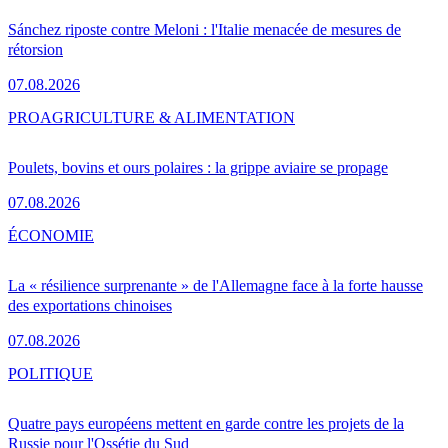
Sánchez riposte contre Meloni : l'Italie menacée de mesures de
rétorsion
07.08.2026
PRO
AGRICULTURE & ALIMENTATION
Poulets, bovins et ours polaires : la grippe aviaire se propage
07.08.2026
ÉCONOMIE
La « résilience surprenante » de l'Allemagne face à la forte hausse
des exportations chinoises
07.08.2026
POLITIQUE
Quatre pays européens mettent en garde contre les projets de la
Russie pour l'Ossétie du Sud