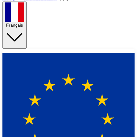
Français