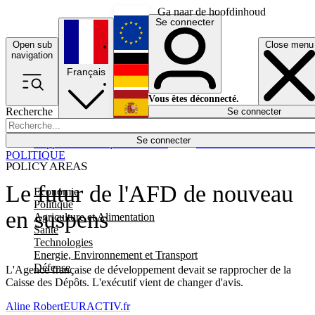
Ga naar de hoofdinhoud
Se connecter
Open sub
Close menu
English
navigation
Français
Deutsch
Vous êtes déconnecté.
Recherche
Se connecter
Español
Lumières éteintes
Se connecter
Rapporteur
Politique
Économie
Newsletters
Evénements
Em
POLITIQUE
POLICY AREAS
Le futur de l'AFD de nouveau
Economie
Politique
en suspens
Agriculture et Alimentation
Santé
Technologies
Energie, Environnement et Transport
Défense
L'Agence française de développement devait se rapprocher de la
Caisse des Dépôts. L'exécutif vient de changer d'avis.
Aline Robert
EURACTIV.fr