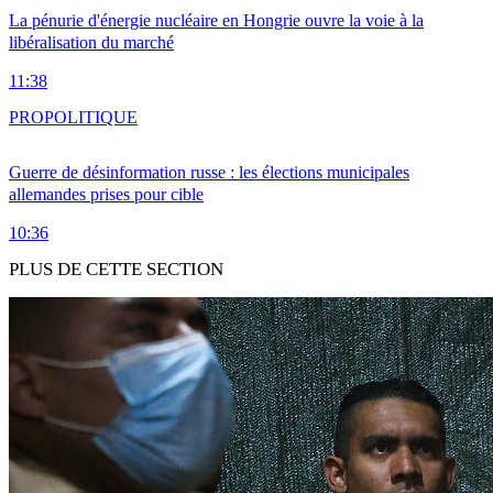
La pénurie d'énergie nucléaire en Hongrie ouvre la voie à la
libéralisation du marché
11:38
PRO
POLITIQUE
Guerre de désinformation russe : les élections municipales
allemandes prises pour cible
10:36
PLUS DE CETTE SECTION