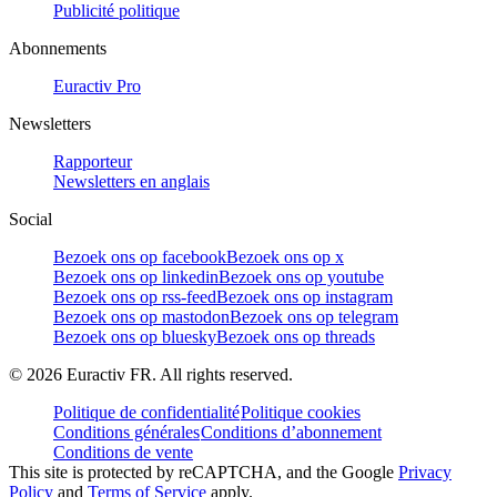
Publicité politique
Abonnements
Euractiv Pro
Newsletters
Rapporteur
Newsletters en anglais
Social
Bezoek ons op facebook
Bezoek ons op x
Bezoek ons op linkedin
Bezoek ons op youtube
Bezoek ons op rss-feed
Bezoek ons op instagram
Bezoek ons op mastodon
Bezoek ons op telegram
Bezoek ons op bluesky
Bezoek ons op threads
©
2026
Euractiv FR. All rights reserved.
Politique de confidentialité
Politique cookies
Conditions générales
Conditions d’abonnement
Conditions de vente
This site is protected by reCAPTCHA, and the Google
Privacy
Policy
and
Terms of Service
apply.