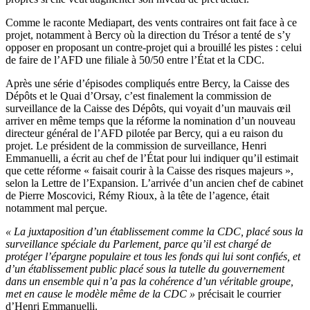
Comme le raconte Mediapart, des vents contraires ont fait face à ce
projet, notamment à Bercy où la direction du Trésor a tenté de s’y
opposer en proposant un contre-projet qui a brouillé les pistes : celui
de faire de l’AFD une filiale à 50/50 entre l’État et la CDC.
Après une série d’épisodes compliqués entre Bercy, la Caisse des
Dépôts et le Quai d’Orsay, c’est finalement la commission de
surveillance de la Caisse des Dépôts, qui voyait d’un mauvais œil
arriver en même temps que la réforme la nomination d’un nouveau
directeur général de l’AFD pilotée par Bercy, qui a eu raison du
projet. Le président de la commission de surveillance, Henri
Emmanuelli, a écrit au chef de l’État pour lui indiquer qu’il estimait
que cette réforme « faisait courir à la Caisse des risques majeurs »,
selon la Lettre de l’Expansion. L’arrivée d’un ancien chef de cabinet
de Pierre Moscovici, Rémy Rioux, à la tête de l’agence, était
notamment mal perçue.
« La juxtaposition d’un établissement comme la CDC, placé sous la
surveillance spéciale du Parlement, parce qu’il est chargé de
protéger l’épargne populaire et tous les fonds qui lui sont confiés, et
d’un établissement public placé sous la tutelle du gouvernement
dans un ensemble qui n’a pas la cohérence d’un véritable groupe,
met en cause le modèle même de la CDC »
précisait le courrier
d’Henri Emmanuelli.