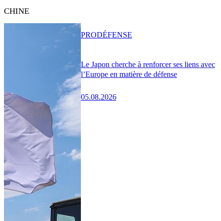
CHINE
PRO
DÉFENSE
Le Japon cherche à renforcer ses liens avec
l’Europe en matière de défense
05.08.2026