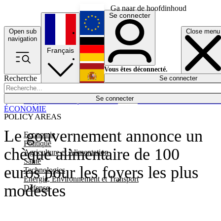
Ga naar de hoofdinhoud
Se connecter
Open sub
Close menu
English
navigation
Français
Deutsch
Vous êtes déconnecté.
Recherche
Se connecter
Español
Lumières éteintes
Se connecter
Rapporteur
Politique
Économie
Newsletters
Evénements
Em
ÉCONOMIE
POLICY AREAS
Le gouvernement annonce un
Economie
Politique
chèque alimentaire de 100
Agriculture et Alimentation
Santé
euros pour les foyers les plus
Technologies
Energie, Environnement et Transport
modestes
Défense