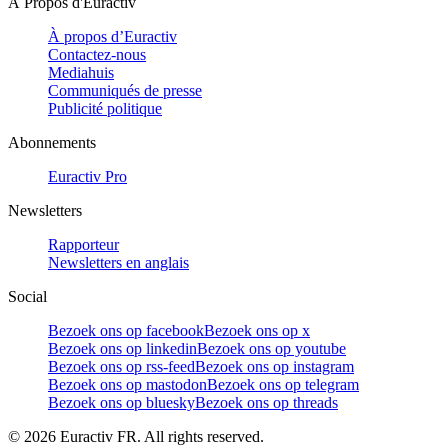
À Propos d'Euractiv
À propos d’Euractiv
Contactez-nous
Mediahuis
Communiqués de presse
Publicité politique
Abonnements
Euractiv Pro
Newsletters
Rapporteur
Newsletters en anglais
Social
Bezoek ons op facebook
Bezoek ons op x
Bezoek ons op linkedin
Bezoek ons op youtube
Bezoek ons op rss-feed
Bezoek ons op instagram
Bezoek ons op mastodon
Bezoek ons op telegram
Bezoek ons op bluesky
Bezoek ons op threads
©
2026
Euractiv FR. All rights reserved.