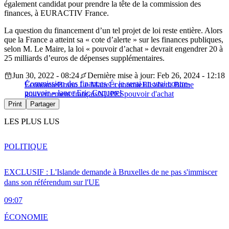
également candidat pour prendre la tête de la commission des
finances, à EURACTIV France.
La question du financement d’un tel projet de loi reste entière. Alors
que la France a atteint sa « cote d’alerte » sur les finances publiques,
selon M. Le Maire, la loi « pouvoir d’achat » devrait engendrer 20 à
25 milliards d’euros de dépenses supplémentaires.
Jun 30, 2022 - 08:24
Dernière mise à jour: Feb 26, 2024 - 12:18
Commission des finances : « je serai un vrai contre-
Économie
Bruno Le Maire
Économie
Elisabeth Borne
pouvoir » lance Eric Coquerel
gouvernement français
NUPES
pouvoir d'achat
Print
Partager
LES PLUS LUS
POLITIQUE
EXCLUSIF : L'Islande demande à Bruxelles de ne pas s'immiscer
dans son référendum sur l'UE
09:07
ÉCONOMIE