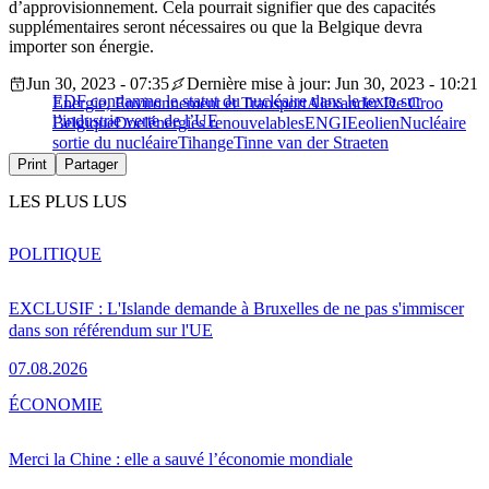
d’approvisionnement. Cela pourrait signifier que des capacités
supplémentaires seront nécessaires ou que la Belgique devra
importer son énergie.
Jun 30, 2023 - 07:35
Dernière mise à jour: Jun 30, 2023 - 10:21
EDF condamne le statut du nucléaire dans le texte sur
Energie, Environnement et Transport
Alexander De Croo
l’industrie verte de l’UE
Belgique
Doel
énergies renouvelables
ENGIE
eolien
Nucléaire
sortie du nucléaire
Tihange
Tinne van der Straeten
Print
Partager
LES PLUS LUS
POLITIQUE
EXCLUSIF : L'Islande demande à Bruxelles de ne pas s'immiscer
dans son référendum sur l'UE
07.08.2026
ÉCONOMIE
Merci la Chine : elle a sauvé l’économie mondiale