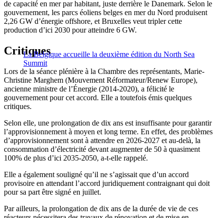
de capacité en mer par habitant, juste derrière le Danemark. Selon le
gouvernement, les parcs éoliens belges en mer du Nord produisent
2,26 GW d’énergie offshore, et Bruxelles veut tripler cette
production d’ici 2030 pour atteindre 6 GW.
Critiques
La Belgique accueille la deuxième édition du North Sea
Summit
Lors de la séance plénière à la Chambre des représentants, Marie-
Christine Marghem (Mouvement Réformateur/Renew Europe),
ancienne ministre de l’Énergie (2014-2020), a félicité le
gouvernement pour cet accord. Elle a toutefois émis quelques
critiques.
Selon elle, une prolongation de dix ans est insuffisante pour garantir
l’approvisionnement à moyen et long terme. En effet, d
es problèmes
d’approvisionnement sont à attendre en 2026-2027 et au-delà, la
consommation d’électricité devant augmenter de 50 à quasiment
100% de plus d’ici 2035-2050
, a-t-elle rappelé.
Elle a également souligné qu’il ne s’agissait que d’un accord
provisoire en attendant l’accord juridiquement contraignant qui doit
pour sa part être signé en juillet.
Par ailleurs, la prolongation de dix ans de la durée de vie de ces
réacteurs nécessitera des travaux de rénovation et de mise en