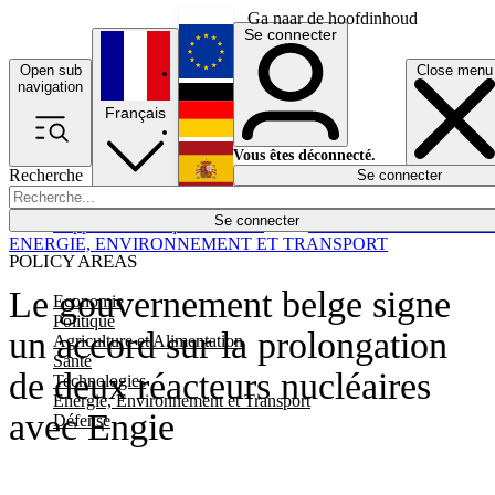
Ga naar de hoofdinhoud
Se connecter
Open sub
Close menu
English
navigation
Français
Deutsch
Vous êtes déconnecté.
Recherche
Se connecter
Español
Lumières éteintes
Se connecter
Rapporteur
Politique
Économie
Newsletters
Evénements
Em
ENERGIE, ENVIRONNEMENT ET TRANSPORT
POLICY AREAS
Le gouvernement belge signe
Economie
Politique
un accord sur la prolongation
Agriculture et Alimentation
Santé
de deux réacteurs nucléaires
Technologies
Energie, Environnement et Transport
avec Engie
Défense