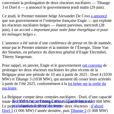
concernant la prolongation de deux réacteurs nucléaires — Tihange
3 et Doel 4 — a annoncé le gouvernement jeudi matin (29 juin).
Ce jeudi, le Premier ministre belge Alexander De Croo
a annoncé
que son gouvernement et l’entreprise française Engie — qui exploite
les réacteurs nucléaires belges — étaient parvenus, mercredi (28
juin), à un accord
« important pour notre futur énergétique et pour
les ménages belges »
.
L’annonce a été suivie d’une conférence de presse en fin de matinée,
tenue par le Premier ministre et la ministre de l’Énergie, Tinne Van
der Straeten, en présence du directeur général d’Engie Electrabel,
Thierry Saegeman.
Pour rappel, en janvier, Engie et le gouvernement
ont convenu
de
prolonger les deux réacteurs nucléaires les plus récents de la
Belgique pour une période de 10 ans à partir de 2025 : Doel 4 (1039
MW) et Tihange 3 (1038 MW), qui auraient dû cesser leurs activités
à partir de l’été 2025, conformément à la
loi belge sur la sortie du
nucléaire
.
La Belgique compte deux centrales nucléaires : Doel, d’une capacité
Nucléaire : accord entre Engie et l’État belge sur la
totale de 2 935 MW, et Tihange, d’une capacité totale de 3 008 MW.
prolongation de deux réacteurs
Le pays a néanmoins décidé de fermer deux réacteurs :
d’abord
Doel 3
(1 006 MW) l’année dernière, puis
Tihange 2
(1 008 MW)