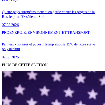
POLITIQUE
Quatre pays européens mettent en garde contre les projets de la
Russie pour l'Ossétie du Sud
07.08.2026
PRO
ENERGIE, ENVIRONNEMENT ET TRANSPORT
Panneaux solaires et puces : Trump impose 15% de taxes sur le
polysilicium
07.08.2026
PLUS DE CETTE SECTION