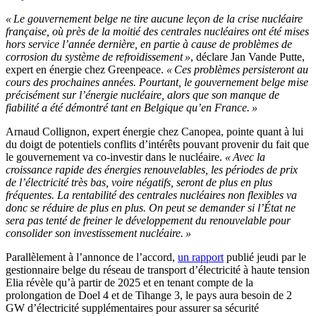
« Le gouvernement belge ne tire aucune leçon de la crise nucléaire
française, où près de la moitié des centrales nucléaires ont été mises
hors service l’année dernière, en partie à cause de problèmes de
corrosion du système de refroidissement »
, déclare Jan Vande Putte,
expert en énergie chez Greenpeace.
« Ces problèmes persisteront au
cours des prochaines années. Pourtant, le gouvernement belge mise
précisément sur l’énergie nucléaire, alors que son manque de
fiabilité a été démontré tant en Belgique qu’en France. »
Arnaud Collignon, expert énergie chez Canopea, pointe quant à lui
du doigt de potentiels conflits d’intérêts pouvant provenir du fait que
le gouvernement va co-investir dans le nucléaire.
« Avec la
croissance rapide des énergies renouvelables, les périodes de prix
de l’électricité très bas, voire négatifs, seront de plus en plus
fréquentes. La rentabilité des centrales nucléaires non flexibles va
donc se réduire de plus en plus. On peut se demander si l’État ne
sera pas tenté de freiner le développement du renouvelable pour
consolider son investissement nucléaire. »
Parallèlement à l’annonce de l’accord,
un rapport
publié jeudi par le
gestionnaire belge du réseau de transport d’électricité à haute tension
Elia révèle qu’à partir de 2025 et en tenant compte de la
prolongation de Doel 4 et de Tihange 3, le pays aura besoin de 2
GW d’électricité supplémentaires pour assurer sa sécurité