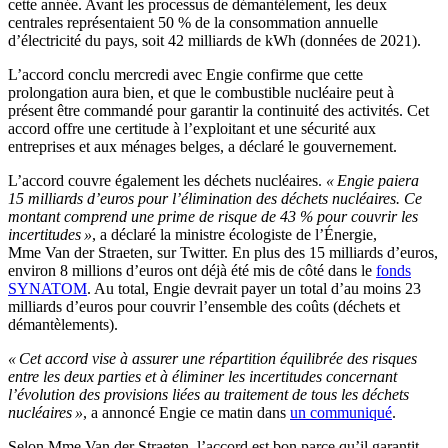
cette année. Avant les processus de démantèlement, les deux
centrales représentaient 50 % de la consommation annuelle
d’électricité du pays, soit 42 milliards de kWh (données de 2021).
L’accord conclu mercredi avec Engie confirme que cette
prolongation aura bien, et que le combustible nucléaire peut à
présent être commandé pour garantir la continuité des activités. Cet
accord offre une certitude à l’exploitant et une sécurité aux
entreprises et aux ménages belges, a déclaré le gouvernement.
L’accord couvre également les déchets nucléaires.
« Engie paiera
15 milliards d’euros pour l’élimination des déchets nucléaires. Ce
montant comprend une prime de risque de 43 % pour couvrir les
incertitudes »
, a déclaré la ministre écologiste de l’Énergie,
Mme Van der Straeten, sur Twitter. En plus des 15 milliards d’euros,
environ 8 millions d’euros ont déjà été mis de côté dans le
fonds
SYNATOM
. Au total, Engie devrait payer un total d’au moins 23
milliards d’euros pour couvrir l’ensemble des coûts (déchets et
démantèlements).
« Cet accord vise à assurer une répartition équilibrée des risques
entre les deux parties et à éliminer les incertitudes concernant
l’évolution des provisions liées au traitement de tous les déchets
nucléaires »
, a annoncé Engie ce matin dans
un communiqué
.
Selon Mme Van der Straeten, l’accord est bon parce qu’il garantit