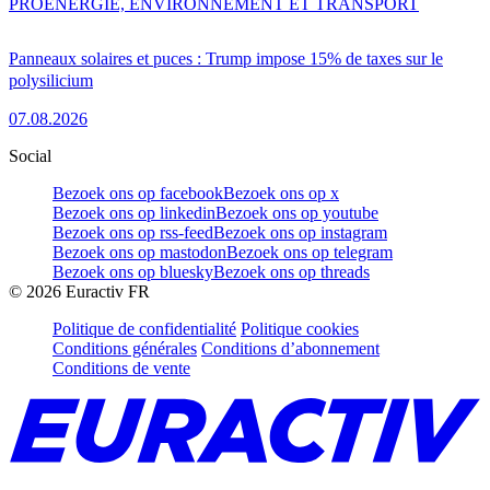
PRO
ENERGIE, ENVIRONNEMENT ET TRANSPORT
Panneaux solaires et puces : Trump impose 15% de taxes sur le
polysilicium
07.08.2026
Social
Bezoek ons op facebook
Bezoek ons op x
Bezoek ons op linkedin
Bezoek ons op youtube
Bezoek ons op rss-feed
Bezoek ons op instagram
Bezoek ons op mastodon
Bezoek ons op telegram
Bezoek ons op bluesky
Bezoek ons op threads
©
2026
Euractiv FR
Politique de confidentialité
Politique cookies
Conditions générales
Conditions d’abonnement
Conditions de vente