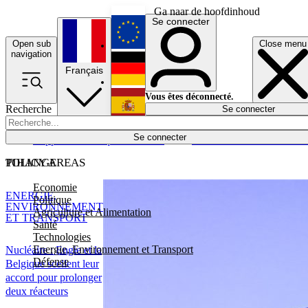
Ga naar de hoofdinhoud
Se connecter
Open sub
Close menu
English
navigation
Français
Deutsch
Vous êtes déconnecté.
Recherche
Se connecter
Español
Lumières éteintes
Se connecter
Rapporteur
Politique
Économie
Newsletters
Evénements
Em
POLICY AREAS
TIHANGE
Economie
ENERGIE,
Politique
ENVIRONNEMENT
Agriculture et Alimentation
ET TRANSPORT
Santé
Technologies
Energie, Environnement et Transport
Nucléaire : Engie et la
Défense
Belgique scellent leur
accord pour prolonger
deux réacteurs