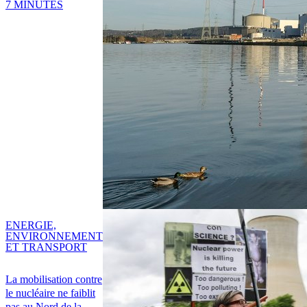
7 MINUTES
ENERGIE,
ENVIRONNEMENT
ET TRANSPORT
La mobilisation contre
le nucléaire ne faiblit
pas au Nord de la