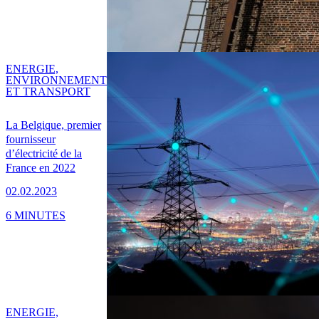
ENERGIE,
ENVIRONNEMENT
ET TRANSPORT
La Belgique, premier
fournisseur
d’électricité de la
France en 2022
02.02.2023
6 MINUTES
ENERGIE,