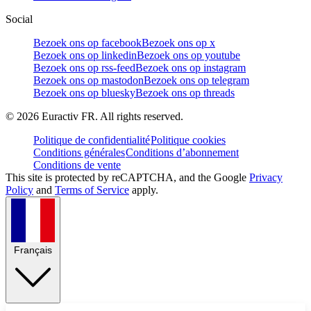
Social
Bezoek ons op facebook
Bezoek ons op x
Bezoek ons op linkedin
Bezoek ons op youtube
Bezoek ons op rss-feed
Bezoek ons op instagram
Bezoek ons op mastodon
Bezoek ons op telegram
Bezoek ons op bluesky
Bezoek ons op threads
©
2026
Euractiv FR. All rights reserved.
Politique de confidentialité
Politique cookies
Conditions générales
Conditions d’abonnement
Conditions de vente
This site is protected by reCAPTCHA, and the Google
Privacy
Policy
and
Terms of Service
apply.
Français