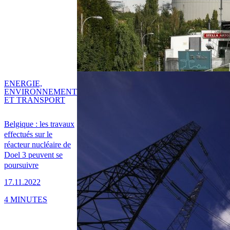
ENERGIE,
ENVIRONNEMENT
ET TRANSPORT
Belgique : les travaux
effectués sur le
réacteur nucléaire de
Doel 3 peuvent se
poursuivre
17.11.2022
4 MINUTES