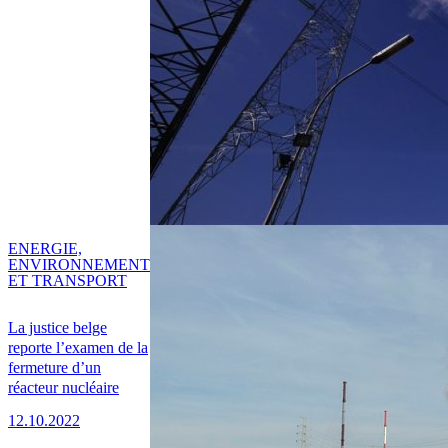
ENERGIE,
ENVIRONNEMENT
ET TRANSPORT
La justice belge
reporte l’examen de la
fermeture d’un
réacteur nucléaire
12.10.2022