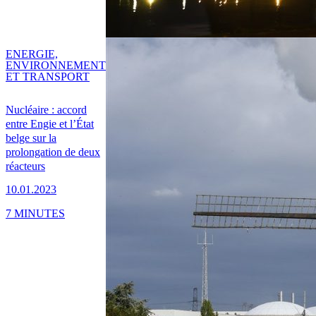
ENERGIE,
ENVIRONNEMENT
ET TRANSPORT
Nucléaire : accord
entre Engie et l’État
belge sur la
prolongation de deux
réacteurs
10.01.2023
7 MINUTES